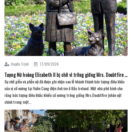
Huyền Trịnh
17/09/2024
Tượng Nữ hoàng Elizabeth II bị chê vì trông giống Mrs. Doubtfire hơn
Sự chế giễu và phẫn nộ đã được ghi nhận sau lễ khánh thành bức tượng điêu khắc
của vị cố vương tại Vườn Cung điện Antrim ở Bắc Ireland. Một nhà phê bình cho
rằng bức tượng điêu khắc khiến cố vương trông giống Mrs.Doubtfire (nhân vật
chính trong một...