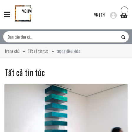
VN
|
EN
Trang chủ
Tất cả tin tức
tượng điêu khắc
Tất cả tin tức