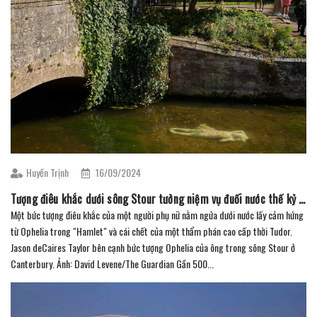
Huyền Trịnh
16/09/2024
Tượng điêu khắc dưới sông Stour tưởng niệm vụ đuối nước thế kỷ 16 đã truyền cảm hứng cho Shakespeare
Một bức tượng điêu khắc của một người phụ nữ nằm ngửa dưới nước lấy cảm hứng
từ Ophelia trong "Hamlet" và cái chết của một thẩm phán cao cấp thời Tudor.
Jason deCaires Taylor bên cạnh bức tượng Ophelia của ông trong sông Stour ở
Canterbury. Ảnh: David Levene/The Guardian Gần 500...