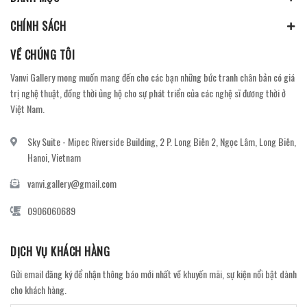
CHÍNH SÁCH
VỀ CHÚNG TÔI
Vanvi Gallery mong muốn mang đến cho các bạn những bức tranh chân bản có giá
trị nghệ thuật, đồng thời ủng hộ cho sự phát triển của các nghệ sĩ đương thời ở
Việt Nam.
Sky Suite - Mipec Riverside Building, 2 P. Long Biên 2, Ngọc Lâm, Long Biên,
Hanoi, Vietnam
vanvi.gallery@gmail.com
0906060689
DỊCH VỤ KHÁCH HÀNG
Gửi email đăng ký để nhận thông báo mới nhất về khuyến mãi, sự kiện nổi bật dành
cho khách hàng.