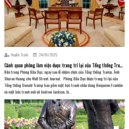
Huyền Trịnh
24/01/2025
Cảnh quan phòng làm việc được trang trí lại của Tổng thống Trump – Phiên bản 2.0. (Phần 2)
Bên trong Phòng Bầu Dục, ngay sau lễ nhậm chức của Tổng thống Trump. Ảnh:
Shuran Huang cho Wall Street Journal. Phòng Bầu Dục được trang trí lại của
Tổng thống Donald Trump bao gồm một bức tranh chân dung Benjamin Franklin
và một bức tranh mới vẽ Andrew Jackson, là...