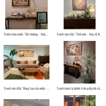
Tranh màu nước "Sắc hương - Hoạ sỹ Đoàn Cao Quốc" trong không gian phòng khách
Tranh sơn dầu "Tình yêu - Hoạ sỹ Nguyễn Quang Trung" trong không gian phòng khách
Tranh sơn dầu "Vòng tay của nước - Hoạ sỹ Võ Lương Nhi" treo trong phòng khách
Tranh màu tự nhiên trên giấy dó của hoạ sĩ Phan Cẩm Thượng treo trong không gian