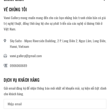
VỀ CHÚNG TÔI
Vanvi Gallery mong muốn mang đến cho các bạn những bức tranh chân bản có giá
trị nghệ thuật, đồng thời ủng hộ cho sự phát triển của các nghệ sĩ đương thời ở
Việt Nam.
Sky Suite - Mipec Riverside Building, 2 P. Long Biên 2, Ngọc Lâm, Long Biên,
Hanoi, Vietnam
vanvi.gallery@gmail.com
0906060689
DỊCH VỤ KHÁCH HÀNG
Gửi email đăng ký để nhận thông báo mới nhất về khuyến mãi, sự kiện nổi bật dành
cho khách hàng.