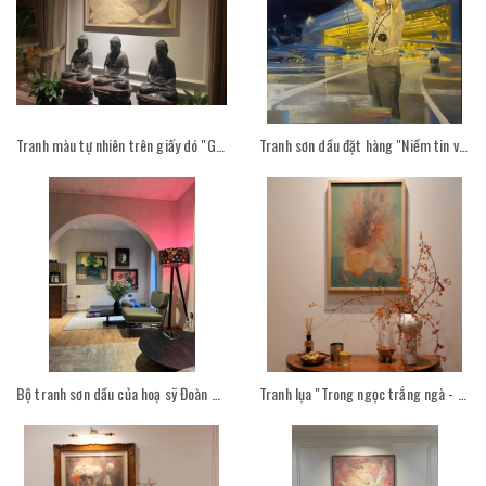
Tranh màu tự nhiên trên giấy dó "Giấc mơ trắng" - Hoạ sĩ Phan Cẩm Thượng trong không gian phòng khách
Tranh sơn dầu đặt hàng "Niềm tin vững bước - Hoạ sỹ Cao Thục"
Bộ tranh sơn dầu của hoạ sỹ Đoàn Đức Hùng trong không gian sống
Tranh lụa "Trong ngọc trắng ngà - Hoạ sỹ Nguyễn Văn Trinh" trong không gian phòng khách