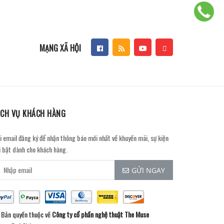
MẠNG XÃ HỘI
ỊCH VỤ KHÁCH HÀNG
i email đăng ký để nhận thông báo mới nhất về khuyến mãi, sự kiện
i bật dành cho khách hàng.
GỬI NGAY
Bản quyền thuộc về
Công ty cổ phần nghệ thuật The Muse