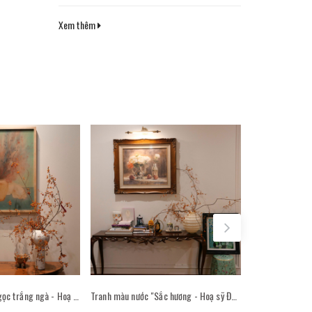
Xem thêm
Tranh lụa "Trong ngọc trắng ngà - Hoạ sỹ Nguyễn Văn Trinh" trong không gian phòng khách
Tranh màu nước "Sắc hương - Hoạ sỹ Đoàn Cao Quốc" trong không gian phòng khách