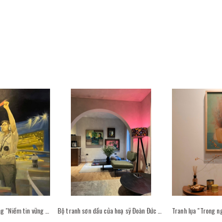
Tranh sơn dầu đặt hàng "Niềm tin vững bước - Hoạ sỹ Cao Thục"
Bộ tranh sơn dầu của hoạ sỹ Đoàn Đức Hùng trong không gian sống