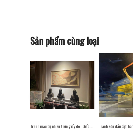
Sản phẩm cùng loại
Tranh màu tự nhiên trên giấy dó "Giấc mơ trắng" - Hoạ sĩ Phan Cẩm Thượng trong không gian phòng khách