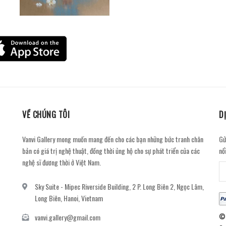
VỀ CHÚNG TÔI
D
Vanvi Gallery mong muốn mang đến cho các bạn những bức tranh chân
Gử
bản có giá trị nghệ thuật, đồng thời ủng hộ cho sự phát triển của các
nổ
nghệ sĩ đương thời ở Việt Nam.
Sky Suite - Mipec Riverside Building, 2 P. Long Biên 2, Ngọc Lâm,
Long Biên, Hanoi, Vietnam
© 
vanvi.gallery@gmail.com