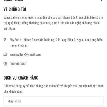
VỀ CHÚNG TÔI
Vanvi Gallery mong muốn mang đến cho các bạn những bức tranh chân bản có giá
trị nghệ thuật, đồng thời ủng hộ cho sự phát triển của các nghệ sĩ đương thời ở
Việt Nam.
Sky Suite - Mipec Riverside Building, 2 P. Long Biên 2, Ngọc Lâm, Long Biên,
Hanoi, Vietnam
vanvi.gallery@gmail.com
0906060689
DỊCH VỤ KHÁCH HÀNG
Gửi email đăng ký để nhận thông báo mới nhất về khuyến mãi, sự kiện nổi bật dành
cho khách hàng.