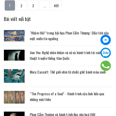
1
2
3
...
491
Bài viết nổi bật
“Khảm Hải” trong hội họa Phan Cẩm Thượng: Dấu tích của
một miền tín ngưỡng
Jian Yoo: Nghệ nhân khảm xà cừ và hành trình tái sinh nghệ
thuật truyền thống Hàn Quốc
Mary Cassatt: Thế giới nhìn từ chiếc ghế bành màu xanh
“The Progress of a Soul” - Hành trình của linh hồn qua
những mũi thêu
Phan Cẩm Thượng và hành trình đọc văn hoá Việt