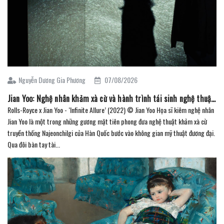
Nguyễn Dương Gia Phương
07/08/2026
Jian Yoo: Nghệ nhân khảm xà cừ và hành trình tái sinh nghệ thuật truyền thống Hàn Quốc
Rolls-Royce x Jian Yoo - ‘Infinite Allure’ (2022) © Jian Yoo Họa sĩ kiêm nghệ nhân
Jian Yoo là một trong những gương mặt tiên phong đưa nghệ thuật khảm xà cừ
truyền thống Najeonchilgi của Hàn Quốc bước vào không gian mỹ thuật đương đại.
Qua đôi bàn tay tài...