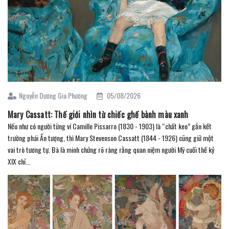
Nguyễn Dương Gia Phương
05/08/2026
Mary Cassatt: Thế giới nhìn từ chiếc ghế bành màu xanh
Nếu như có người từng ví Camille Pissarro (1830 - 1903) là “chất keo” gắn kết
trường phái Ấn tượng, thì Mary Stevenson Cassatt (1844 - 1926) cũng giữ một
vai trò tương tự. Bà là minh chứng rõ ràng rằng quan niệm người Mỹ cuối thế kỷ
XIX chỉ...