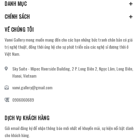
DANH MỤC
CHÍNH SÁCH
VỀ CHÚNG TÔI
Vanvi Gallery mong muốn mang đến cho các bạn những bức tranh chân bản có giá
trị nghệ thuật, đồng thời ủng hộ cho sự phát triển của các nghệ sĩ đương thời ở
Việt Nam.
Sky Suite - Mipec Riverside Building, 2 P. Long Biên 2, Ngọc Lâm, Long Biên,
Hanoi, Vietnam
vanvi.gallery@gmail.com
0906060689
DỊCH VỤ KHÁCH HÀNG
Gửi email đăng ký để nhận thông báo mới nhất về khuyến mãi, sự kiện nổi bật dành
cho khách hàng.