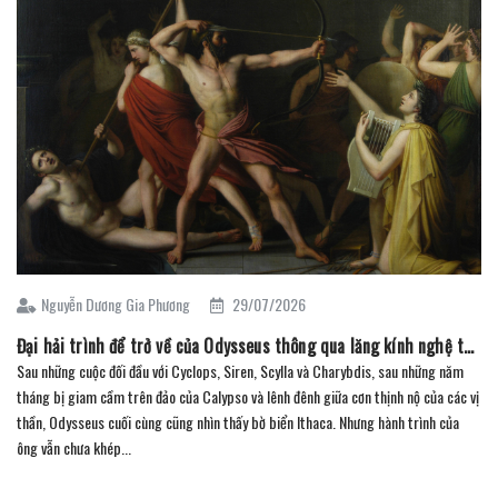
Nguyễn Dương Gia Phương
29/07/2026
Đại hải trình để trở về của Odysseus thông qua lăng kính nghệ thuật (Phần 3)
Sau những cuộc đối đầu với Cyclops, Siren, Scylla và Charybdis, sau những năm
tháng bị giam cầm trên đảo của Calypso và lênh đênh giữa cơn thịnh nộ của các vị
thần, Odysseus cuối cùng cũng nhìn thấy bờ biển Ithaca. Nhưng hành trình của
ông vẫn chưa khép...