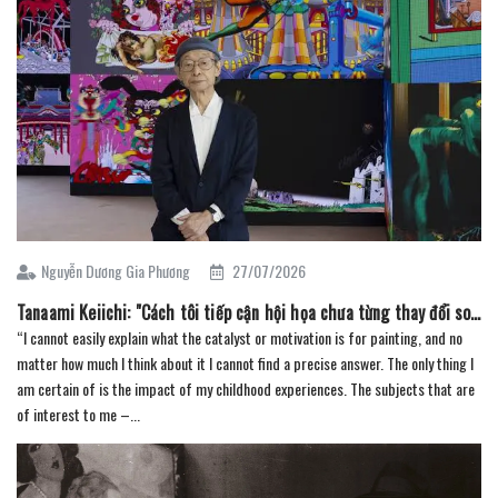
Nguyễn Dương Gia Phương
27/07/2026
Tanaami Keiichi: "Cách tôi tiếp cận hội họa chưa từng thay đổi so với thời thơ ấu"
“I cannot easily explain what the catalyst or motivation is for painting, and no
matter how much I think about it I cannot find a precise answer. The only thing I
am certain of is the impact of my childhood experiences. The subjects that are
of interest to me –...