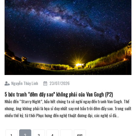
Nguyễn Thùy Linh
23/07/2026
5 bức tranh “đêm đầy sao” không phải của Van Gogh (P2)
Nhắc đến “Starry Night”, hầu hết chúng ta sẽ nghĩ ngay đến tranh Van Gogh. Thế
nhưng, ông không phải là họa sĩ duy nhất say mê bầu trời đêm đầy sao. Trong suốt
nhiều thế kỷ, từ thời Phục hưng đến nghệ thuật đương đại, các nghệ sĩ đã...
2
1
3
4
...
491