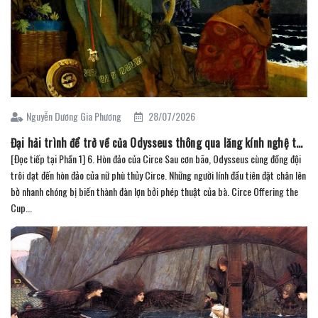
Nguyễn Dương Gia Phương
28/07/2026
Đại hải trình để trở về của Odysseus thông qua lăng kính nghệ thuật (Phần 2)
[Đọc tiếp tại Phần 1] 6. Hòn đảo của Circe Sau cơn bão, Odysseus cùng đồng đội
trôi dạt đến hòn đảo của nữ phù thủy Circe. Những người lính đầu tiên đặt chân lên
bờ nhanh chóng bị biến thành đàn lợn bởi phép thuật của bà. Circe Offering the
Cup...