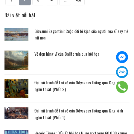
Bài viết nổi bật
Giovanni Segantini: Cuộc đời bi kịch của người họa sĩ say mê
núi non
Vẻ đẹp hùng vĩ của California qua hội họa
Đại hải trình để trở về của Odysseus thông qua lăng kính
nghệ thuật (Phần 2)
Đại hải trình để trở về của Odysseus thông qua lăng kính
nghệ thuật (Phần 1)
Heroic Times: Dấu ấn hội họa Hungary trong 60.000 khung