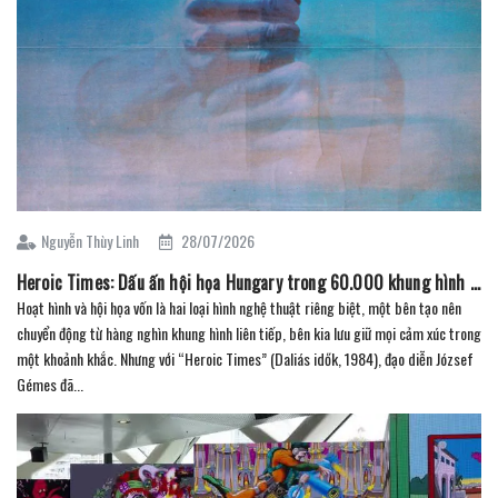
Nguyễn Thùy Linh
28/07/2026
Heroic Times: Dấu ấn hội họa Hungary trong 60.000 khung hình sơn dầu
Hoạt hình và hội họa vốn là hai loại hình nghệ thuật riêng biệt, một bên tạo nên
chuyển động từ hàng nghìn khung hình liên tiếp, bên kia lưu giữ mọi cảm xúc trong
một khoảnh khắc. Nhưng với “Heroic Times” (Daliás idők, 1984), đạo diễn József
Gémes đã...