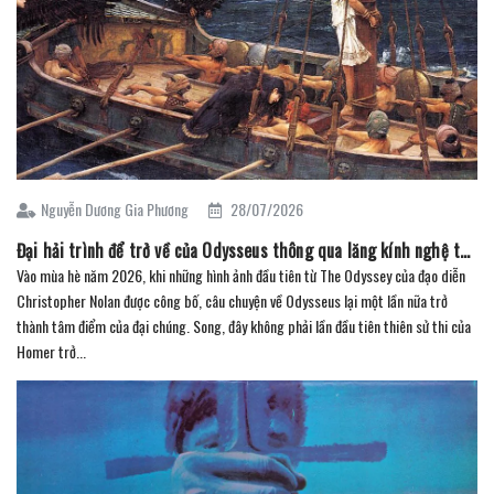
Nguyễn Dương Gia Phương
28/07/2026
Đại hải trình để trở về của Odysseus thông qua lăng kính nghệ thuật (Phần 1)
Vào mùa hè năm 2026, khi những hình ảnh đầu tiên từ The Odyssey của đạo diễn
Christopher Nolan được công bố, câu chuyện về Odysseus lại một lần nữa trở
thành tâm điểm của đại chúng. Song, đây không phải lần đầu tiên thiên sử thi của
Homer trở...