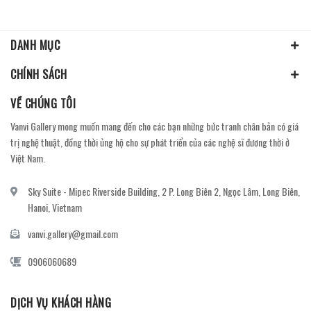
DANH MỤC
CHÍNH SÁCH
VỀ CHÚNG TÔI
Vanvi Gallery mong muốn mang đến cho các bạn những bức tranh chân bản có giá
trị nghệ thuật, đồng thời ủng hộ cho sự phát triển của các nghệ sĩ đương thời ở
Việt Nam.
Sky Suite - Mipec Riverside Building, 2 P. Long Biên 2, Ngọc Lâm, Long Biên,
Hanoi, Vietnam
vanvi.gallery@gmail.com
0906060689
DỊCH VỤ KHÁCH HÀNG