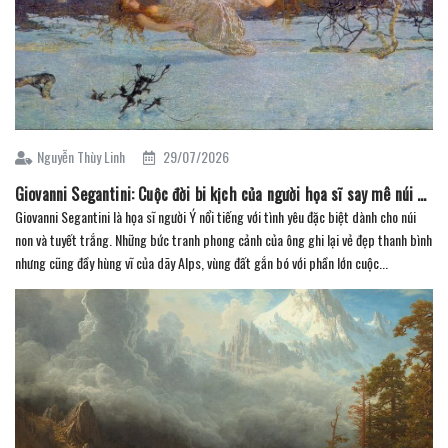
Nguyễn Thùy Linh
29/07/2026
Giovanni Segantini: Cuộc đời bi kịch của người họa sĩ say mê núi non
Giovanni Segantini là họa sĩ người Ý nổi tiếng với tình yêu đặc biệt dành cho núi
non và tuyết trắng. Những bức tranh phong cảnh của ông ghi lại vẻ đẹp thanh bình
nhưng cũng đầy hùng vĩ của dãy Alps, vùng đất gắn bó với phần lớn cuộc...