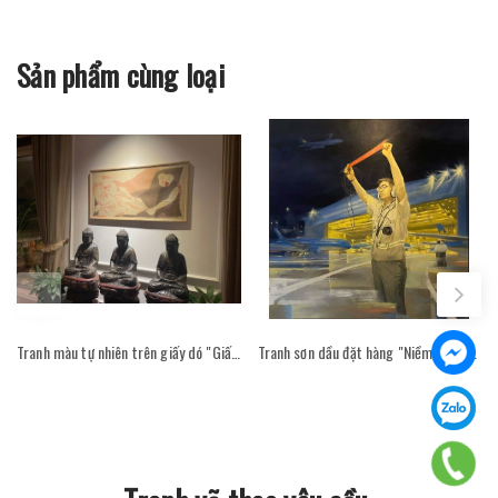
Sản phẩm cùng loại
Tranh màu tự nhiên trên giấy dó "Giấc mơ trắng" - Hoạ sĩ Phan Cẩm Thượng trong không gian phòng khách
Tranh sơn dầu đặt hàng "Niềm tin vững bước - Hoạ sỹ Cao Thục"