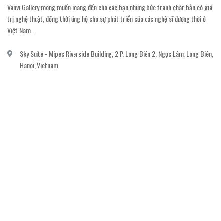
Vanvi Gallery mong muốn mang đến cho các bạn những bức tranh chân bản có giá
trị nghệ thuật, đồng thời ủng hộ cho sự phát triển của các nghệ sĩ đương thời ở
Việt Nam.
Sky Suite - Mipec Riverside Building, 2 P. Long Biên 2, Ngọc Lâm, Long Biên,
Hanoi, Vietnam
vanvi.gallery@gmail.com
0906060689
DỊCH VỤ KHÁCH HÀNG
Gửi email đăng ký để nhận thông báo mới nhất về khuyến mãi, sự kiện nổi bật dành
cho khách hàng.
GỬI NGAY