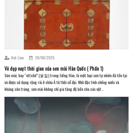
Hot Line
26/06/2025
Vẻ đẹp vượt thời gian của sơn mài Hàn Quốc ( Phần 1)
Sơn mài, hay “ottchil” (옻칠) trong tiếng Hàn, là một loại sơn tự nhiên đã tồn tại
và được sử dụng rộng rãi ở châu Á từ thời cổ đại. Nhờ đặc tính chống nước và
kháng côn trùng, sơn mài không chỉ gia tăng độ bền cho các vật...