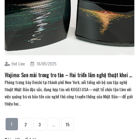
Hot Line
16/05/2025
Wajima: Sơn mài trong tro tàn – Hai triển lãm nghệ thuật khơi dậy di sản từ đổ nát
Phòng trưng bày Onishi tại thành phố New York, nổi tiếng với bộ sưu tập nghệ
thuật Nhật Bản đặc sắc, đang hợp tác với KOGEI USA—một tổ chức tận tâm với
việc quảng bá và bảo tồn các nghề thủ công truyền thống của Nhật Bản—để giới
thiệu hai...
1
2
3
...
15