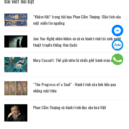
Bài viết nổi bật
“Khảm Hải” trong hội họa Phan Cẩm Thượng: Dấu tích của
một miền tín ngưỡng
Jian Yoo: Nghệ nhân khảm xà cừ và hành trình tái sinh nghệ
thuật truyền thống Hàn Quốc
Mary Cassatt: Thế giới nhìn từ chiếc ghế bành màu xanh
“The Progress of a Soul” - Hành trình của linh hồn qua
những mũi thêu
Phan Cẩm Thượng và hành trình đọc văn hoá Việt