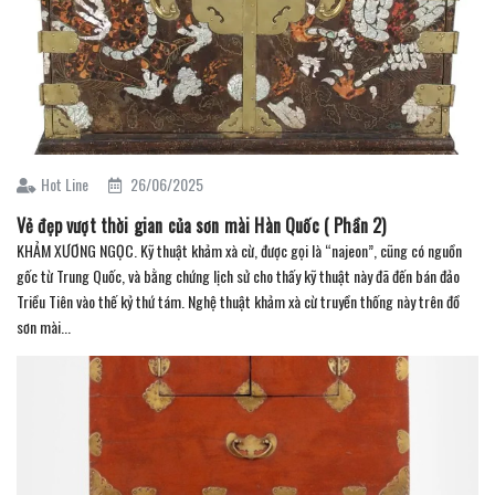
Hot Line
26/06/2025
Vẻ đẹp vượt thời gian của sơn mài Hàn Quốc ( Phần 2)
KHẢM XƯƠNG NGỌC. Kỹ thuật khảm xà cừ, được gọi là “najeon”, cũng có nguồn
gốc từ Trung Quốc, và bằng chứng lịch sử cho thấy kỹ thuật này đã đến bán đảo
Triều Tiên vào thế kỷ thứ tám. Nghệ thuật khảm xà cừ truyền thống này trên đồ
sơn mài...