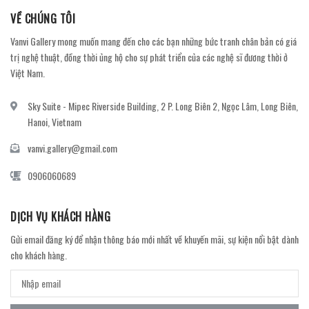
VỀ CHÚNG TÔI
Vanvi Gallery mong muốn mang đến cho các bạn những bức tranh chân bản có giá
trị nghệ thuật, đồng thời ủng hộ cho sự phát triển của các nghệ sĩ đương thời ở
Việt Nam.
Sky Suite - Mipec Riverside Building, 2 P. Long Biên 2, Ngọc Lâm, Long Biên,
Hanoi, Vietnam
vanvi.gallery@gmail.com
0906060689
DỊCH VỤ KHÁCH HÀNG
Gửi email đăng ký để nhận thông báo mới nhất về khuyến mãi, sự kiện nổi bật dành
cho khách hàng.