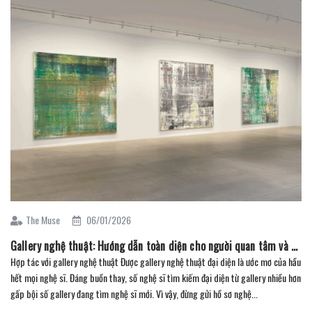
The Muse
06/01/2026
Gallery nghệ thuật: Hướng dẫn toàn diện cho người quan tâm và sưu tầm (Phần 3)
Hợp tác với gallery nghệ thuật Được gallery nghệ thuật đại diện là ước mơ của hầu
hết mọi nghệ sĩ. Đáng buồn thay, số nghệ sĩ tìm kiếm đại diện từ gallery nhiều hơn
gấp bội số gallery đang tìm nghệ sĩ mới. Vì vậy, đừng gửi hồ sơ nghệ...