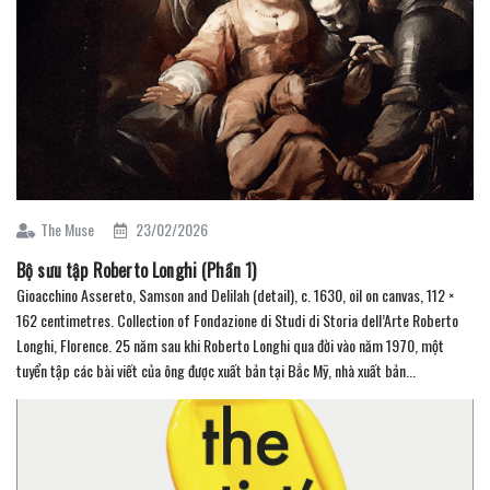
The Muse
23/02/2026
Bộ sưu tập Roberto Longhi (Phần 1)
Gioacchino Assereto, Samson and Delilah (detail), c. 1630, oil on canvas, 112 ×
162 centimetres. Collection of Fondazione di Studi di Storia dell’Arte Roberto
Longhi, Florence. 25 năm sau khi Roberto Longhi qua đời vào năm 1970, một
tuyển tập các bài viết của ông được xuất bản tại Bắc Mỹ, nhà xuất bản...