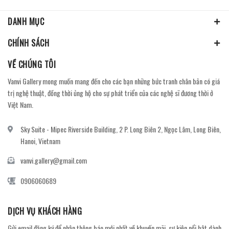
DANH MỤC
CHÍNH SÁCH
VỀ CHÚNG TÔI
Vanvi Gallery mong muốn mang đến cho các bạn những bức tranh chân bản có giá
trị nghệ thuật, đồng thời ủng hộ cho sự phát triển của các nghệ sĩ đương thời ở
Việt Nam.
Sky Suite - Mipec Riverside Building, 2 P. Long Biên 2, Ngọc Lâm, Long Biên,
Hanoi, Vietnam
vanvi.gallery@gmail.com
0906060689
DỊCH VỤ KHÁCH HÀNG
Gửi email đăng ký để nhận thông báo mới nhất về khuyến mãi, sự kiện nổi bật dành