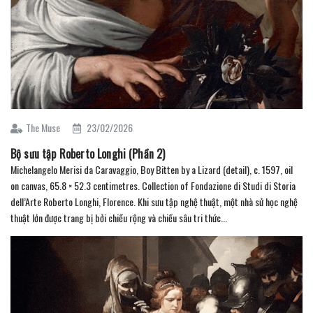
The Muse
23/02/2026
Bộ sưu tập Roberto Longhi (Phần 2)
Michelangelo Merisi da Caravaggio, Boy Bitten by a Lizard (detail), c. 1597, oil
on canvas, 65.8 × 52.3 centimetres. Collection of Fondazione di Studi di Storia
dell’Arte Roberto Longhi, Florence. Khi sưu tập nghệ thuật, một nhà sử học nghệ
thuật lớn được trang bị bởi chiều rộng và chiều sâu tri thức...