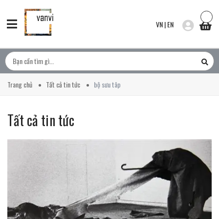
VN
|
EN
Trang chủ
Tất cả tin tức
bộ sưu tâp
Tất cả tin tức