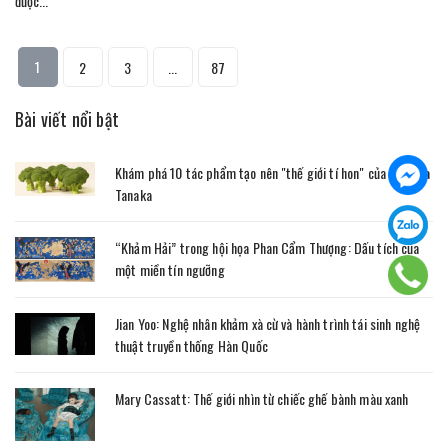
được...
1
2
3
...
87
Bài viết nổi bật
Khám phá 10 tác phẩm tạo nên "thế giới tí hon" của Tatsuya
Tanaka
“Khảm Hải” trong hội họa Phan Cẩm Thượng: Dấu tích của
một miền tín ngưỡng
Jian Yoo: Nghệ nhân khảm xà cừ và hành trình tái sinh nghệ
thuật truyền thống Hàn Quốc
Mary Cassatt: Thế giới nhìn từ chiếc ghế bành màu xanh