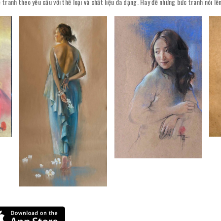
 tranh theo yêu cầu với thể loại và chất liệu đa dạng. Hãy để những bức tranh nói l