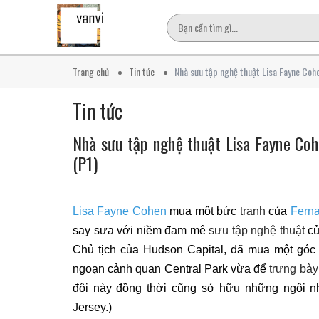
Trang chủ
Tin tức
Nhà sưu tập nghệ thuật Lisa Fayne Cohe
Tin tức
Nhà sưu tập nghệ thuật Lisa Fayne Coh
(P1)
Lisa Fayne Cohen
mua một bức
tranh
của
Fern
say sưa với niềm đam mê
sưu tập nghệ thuật
củ
Chủ tịch của Hudson Capital, đã mua một góc 
ngoạn cảnh quan Central Park vừa để
trưng bày
đôi này đồng thời cũng sở hữu những ngôi 
Jersey.)