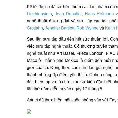
Kể từ đó, cô đã sở hữu thêm các
tác phẩm
của 
Liechtenstein
,
Jean Dubuffet
,
Hans Hofmann
v
nghệ thuật đương đại và sưu tập các tác ph
Grotjahn
,
Jennifer Bartlett
,
Rob Wynne
và
Keith 
Sau lần
sưu tập
đầu tiên hết sức thuận lợi, Coh
việc
sưu tập nghệ thuật
. Cô thường xuyên tham
nghệ thuật
như Art Basel, Frieze London, FIAC
Maco ở Thành phố Mexico là điểm đến mới nhất
giới của cô. Đồng thời, các
sàn đấu giá nghệ th
thành những địa điểm yêu thích. Cohen cũng ra 
đốc biên tập và tổ chức các sự kiện đặc biệt n
lần thứ năm diễn ra vào ngày 17 tháng 5.
Artnet đã thực hiện một cuộc phỏng vấn với Fayn