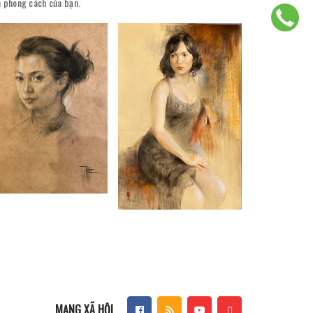
ên phong cách của bạn.
MẠNG XÃ HỘI