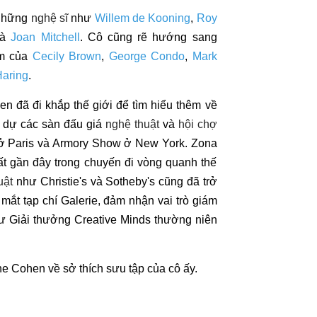
những
nghệ sĩ
như
Willem de Kooning
,
Roy
à
Joan Mitchell
. Cô cũng rẽ hướng sang
ẩm của
Cecily Brown
,
George Condo
,
Mark
Haring
.
en đã đi khắp thế giới để tìm hiểu thêm về
 dự các sàn đấu giá
nghệ thuật
và
hội chợ
 ở Paris và Armory Show ở New York. Zona
 gần đây trong chuyến đi vòng quanh thế
uật
như Christie's và Sotheby's cũng đã trở
mắt tạp chí Galerie, đảm nhận vai trò giám
hư Giải thưởng Creative Minds thường niên
e Cohen về sở thích sưu tập của cô ấy.