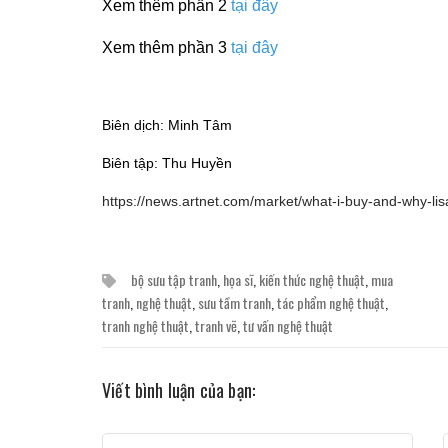
Xem thêm phần 2
tại đây
Xem thêm phần 3
tại đây
Biên dịch: Minh Tâm
Biên tập: Thu Huyền
https://news.artnet.com/market/what-i-buy-and-why-l
bộ sưu tập tranh
,
họa sĩ
,
kiến thức nghệ thuật
,
mua
tranh
,
nghệ thuật
,
sưu tầm tranh
,
tác phẩm nghệ thuật
,
tranh nghệ thuật
,
tranh vẽ
,
tư vấn nghệ thuật
Viết bình luận của bạn: