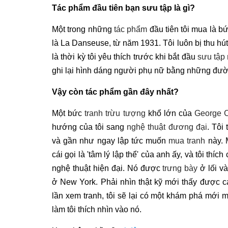
Tác phẩm đầu tiên bạn sưu tập là gì?
Một trong những
tác phẩm
đầu tiên tôi mua là b
là La Danseuse, từ năm 1931. Tôi luôn bị thu hút
là thời kỳ tôi yêu thích trước khi bắt đầu
sưu tập
ghi lại hình dáng người phụ nữ bằng những đườn
Vậy còn tác phẩm gần đây nhất?
Một bức
tranh trừu tượng
khổ lớn của
George 
hướng của tôi sang
nghệ thuật đương đại
. Tôi
và gần như ngay lập tức muốn
mua tranh
này. M
cái gọi là 'tâm lý lập thể' của anh ấy, và tôi thí
nghệ thuật hiện đại. Nó được
trưng bày
ở lối và
ở New York. Phải nhìn thật kỹ mới thấy được cá
lần xem tranh, tôi sẽ lại có một khám phá mới
làm tôi thích nhìn vào nó.