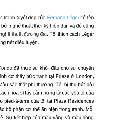
ức
tranh
tuyệt đẹp của
Fernand Léger
có tên
 bởi nghệ thuật thời kỳ hiện đại, và đó cũng
 nghệ thuật đương đại
. Tôi thích cách Léger
g nét điêu luyện.
Condo
đã thực sự khởi đầu cho sự chuyển
 tình cờ thấy bức
tranh
tại Frieze ở London,
àu sắc thật phi thường. Tôi bị thu hút bởi
ch cách họa sĩ lấy cảm hứng từ các yếu tố của
o pied-à-terre của tôi tại Plaza Residences
c bộ phận cơ thể ẩn hiện trong tranh. Mỗi
 mẻ. Sự kết hợp của màu vàng và màu hồng