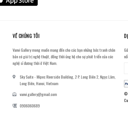
VỀ CHÚNG TÔI
D
Vanvi Gallery mong muốn mang đến cho các bạn những bức tranh chân
Gử
bản có giá trị nghệ thuật, đồng thời ủng hộ cho sự phát triển của các
nổ
nghệ sĩ đương thời ở Việt Nam.
Sky Suite - Mipec Riverside Building, 2 P. Long Biên 2, Ngọc Lâm,
Long Biên, Hanoi, Vietnam
© 
vanvi.gallery@gmail.com
Cu
0906060689