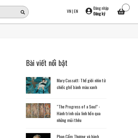
Đăng nhập
VN
|
EN
Đăng ký
Bài viết nổi bật
Mary Cassatt: Thế giới nhìn từ
chiếc ghế bành màu xanh
“The Progress of a Soul” -
Hành trình của linh hồn qua
những mũi thêu
Phan Cẩm Thượng và hành