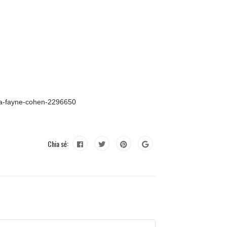
isa-fayne-cohen-2296650
Chia sẻ: