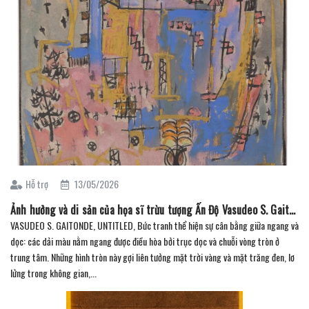
Hỗ trợ
13/05/2026
Ảnh hưởng và di sản của họa sĩ trừu tượng Ấn Độ Vasudeo S. Gaitonde ( Phần 3 )
VASUDEO S. GAITONDE, UNTITLED, Bức tranh thể hiện sự cân bằng giữa ngang và
dọc: các dải màu nằm ngang được điều hòa bởi trục dọc và chuỗi vòng tròn ở
trung tâm. Những hình tròn này gợi liên tưởng mặt trời vàng và mặt trăng đen, lơ
lửng trong không gian,...