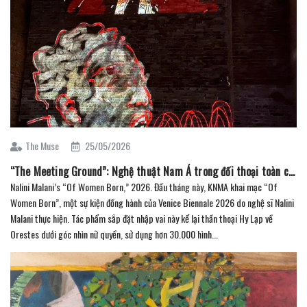
The Muse
25/05/2026
“The Meeting Ground”: Nghệ thuật Nam Á trong đối thoại toàn cầu tại Christie’s (phần 2)
Nalini Malani’s “Of Women Born,” 2026. Đầu tháng này, KNMA khai mạc “Of
Women Born”, một sự kiện đồng hành của Venice Biennale 2026 do nghệ sĩ Nalini
Malani thực hiện. Tác phẩm sắp đặt nhập vai này kể lại thần thoại Hy Lạp về
Orestes dưới góc nhìn nữ quyền, sử dụng hơn 30.000 hình...