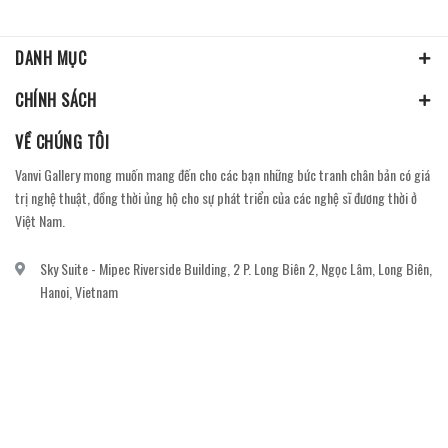
DANH MỤC
CHÍNH SÁCH
VỀ CHÚNG TÔI
Vanvi Gallery mong muốn mang đến cho các bạn những bức tranh chân bản có giá
trị nghệ thuật, đồng thời ủng hộ cho sự phát triển của các nghệ sĩ đương thời ở
Việt Nam.
Sky Suite - Mipec Riverside Building, 2 P. Long Biên 2, Ngọc Lâm, Long Biên,
Hanoi, Vietnam
vanvi.gallery@gmail.com
0906060689
DỊCH VỤ KHÁCH HÀNG