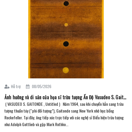
Hỗ trợ
08/05/2026
Ảnh hưởng và di sản của họa sĩ trừu tượng Ấn Độ Vasudeo S. Gaitonde ( Phần 2 )
( VASUDEO S. GAITONDE , Untitled ) Năm 1964, sau khi chuyển hẳn sang trừu
tượng thuần túy (“phi đối tượng”), Gaitonde sang New York nhờ học bổng
Rockefeller. Tại đây, ông tiếp xúc trực tiếp với các nghệ sĩ Biểu hiện trừu tượng
như Adolph Gottlieb và gặp Mark Rothko...