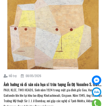
Hỗ trợ
08/05/2026
Ảnh hưởng và di sản của họa sĩ trừu tượng Ấn Độ Vasudeo S. Gaitonde ( Phần 1 )
PAUL KLEE, TWO HEADS, Sinh năm 1924 trong một gia đình gốc Goa, Vasudeo S.
Gaitonde lớn lên tại khu lao động Khotachiwadi, Girgaon. Năm 1945, ông theo học
Trường Mỹ thuật Sir J. J. ở Bombay, nơi gặp các nghệ sĩ Tyeb Mehta, Akbar