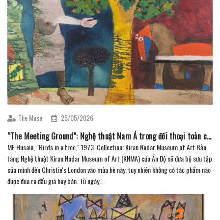
The Muse
25/05/2026
“The Meeting Ground”: Nghệ thuật Nam Á trong đối thoại toàn cầu tại Christie’s (phần 1)
MF Husain, "Birds in a tree," 1973. Collection: Kiran Nadar Museum of Art Bảo
tàng Nghệ thuật Kiran Nadar Museum of Art (KNMA) của Ấn Độ sẽ đưa bộ sưu tập
của mình đến Christie's London vào mùa hè này, tuy nhiên không có tác phẩm nào
được đưa ra đấu giá hay bán. Từ ngày...