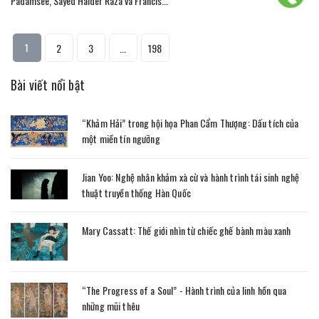
Padamsee, Sayed Haider Raza và Francis...
1
2
3
...
198
Bài viết nổi bật
“Khảm Hải” trong hội họa Phan Cẩm Thượng: Dấu tích của
một miền tín ngưỡng
Jian Yoo: Nghệ nhân khảm xà cừ và hành trình tái sinh nghệ
thuật truyền thống Hàn Quốc
Mary Cassatt: Thế giới nhìn từ chiếc ghế bành màu xanh
“The Progress of a Soul” - Hành trình của linh hồn qua
những mũi thêu