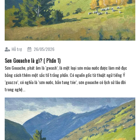
Hỗ trợ
26/05/2026
Sơn Gouache là gì? ( Phần 1)
Sơn Gouache, phát âm là ‘gwash’, là một loại sơn màu nước được làm mờ đục
bằng cách thêm một sắc tố trắng phấn. Có nguồn gốc từ thuật ngữ tiếng Ý
‘guazzo’, có nghĩa là ‘sơn nước, bắn tung tóe’, sơn gouache có lịch sử lâu đời
trong nghệ...