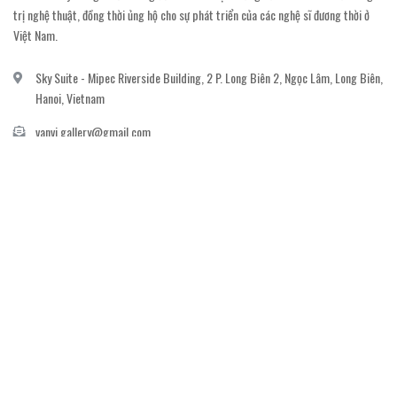
trị nghệ thuật, đồng thời ủng hộ cho sự phát triển của các nghệ sĩ đương thời ở
Việt Nam.
Sky Suite - Mipec Riverside Building, 2 P. Long Biên 2, Ngọc Lâm, Long Biên,
Hanoi, Vietnam
vanvi.gallery@gmail.com
0906060689
DỊCH VỤ KHÁCH HÀNG
Gửi email đăng ký để nhận thông báo mới nhất về khuyến mãi, sự kiện nổi bật dành
cho khách hàng.
GỬI NGAY