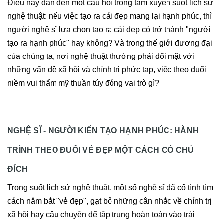
Điều này dẫn đến một câu hỏi trọng tâm xuyên suốt lịch sử
nghệ thuật: nếu việc tạo ra cái đẹp mang lại hạnh phúc, thì
người nghệ sĩ lựa chọn tạo ra cái đẹp có trở thành "người
tạo ra hạnh phúc" hay không? Và trong thế giới đương đại
của chúng ta, nơi nghệ thuật thường phải đối mặt với
những vấn đề xã hội và chính trị phức tạp, việc theo đuổi
niềm vui thẩm mỹ thuần túy đóng vai trò gì?
NGHỆ SĨ - NGƯỜI KIẾN TẠO HẠNH PHÚC: HÀNH
TRÌNH THEO ĐUỔI VẺ ĐẸP MỘT CÁCH CÓ CHỦ
ĐÍCH
Trong suốt lịch sử nghệ thuật, một số nghệ sĩ đã cố tình tìm
cách nắm bắt "vẻ đẹp", gạt bỏ những cân nhắc về chính trị
xã hội hay câu chuyện để tập trung hoàn toàn vào trải