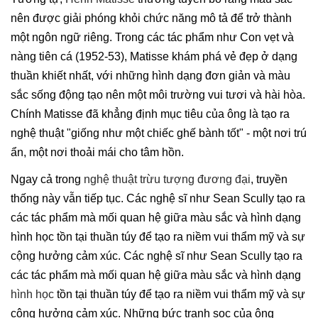
nên được giải phóng khỏi chức năng mô tả để trở thành
một ngôn ngữ riêng. Trong các tác phẩm như Con vẹt và
nàng tiên cá (1952-53), Matisse khám phá vẻ đẹp ở dạng
thuần khiết nhất, với những hình dạng đơn giản và màu
sắc sống động tạo nên một môi trường vui tươi và hài hòa.
Chính Matisse đã khẳng định mục tiêu của ông là tạo ra
nghệ thuật "giống như một chiếc ghế bành tốt" - một nơi trú
ẩn, một nơi thoải mái cho tâm hồn.
Ngay cả trong
nghệ thuật trừu tượng đương đại
, truyền
thống này vẫn tiếp tục. Các nghệ sĩ như Sean Scully tạo ra
các tác phẩm mà mối quan hệ giữa màu sắc và hình dạng
hình học tồn tại thuần túy để tạo ra niềm vui thẩm mỹ và sự
cộng hưởng cảm xúc. Các nghệ sĩ như Sean Scully tạo ra
các tác phẩm mà mối quan hệ giữa màu sắc và hình dạng
hình học
tồn tại thuần túy để tạo ra niềm vui thẩm mỹ và sự
cộng hưởng cảm xúc. Những bức tranh sọc của ông