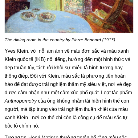
The dining room in the country by Pierre Bonnard (1913)
Yves Klein, với nỗi ám ảnh về màu đơn sắc và màu xanh
Klein quốc tế (IKB) nổi tiếng, hướng đến một hình thức vẻ
đẹp thuần túy, tách rời khỏi sự miêu tả hình tượng hay
thông điệp. Đối với Klein, màu sắc là phương tiện hoàn
hảo để đạt được trải nghiệm thẩm mỹ siêu việt, nơi vẻ đẹp
được cảm nhận như một cảm xúc phổ quát. Loạt tác phẩm
Anthropometry
của ông không nhằm tái hiện hình thể con
người, mà tập trung vào trải nghiệm thuần khiết của màu
xanh Klein - nơi cơ thể chỉ còn là công cụ để màu sắc tự
bộc lộ chính nó.
Tương tự,
Henri Matisse
thường tuyên bố rằng màu sắc