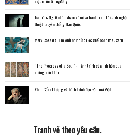
một miền tín ngưỡng
Jian Yoo: Nghệ nhân khảm xà cừ và hành trình tái sinh nghệ
thuật truyền thống Hàn Quốc
Mary Cassatt: Thế giới nhìn từ chiếc ghế bành màu xanh
“The Progress of a Soul” - Hành trình của linh hồn qua
những mũi thêu
Phan Cẩm Thượng và hành trình đọc văn hoá Việt
Tranh vẽ theo yêu cầu.