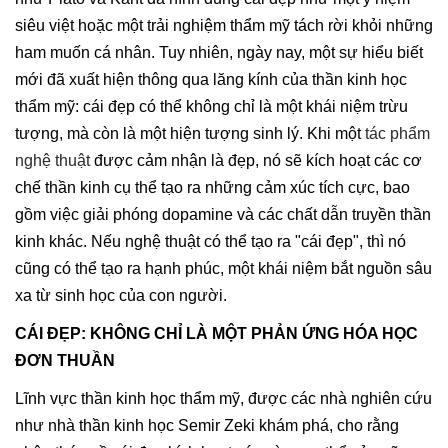
siêu việt hoặc một trải nghiệm thẩm mỹ tách rời khỏi những
ham muốn cá nhân. Tuy nhiên, ngày nay, một sự hiểu biết
mới đã xuất hiện thông qua lăng kính của thần kinh học
thẩm mỹ: cái đẹp có thể không chỉ là một khái niệm trừu
tượng, mà còn là một hiện tượng sinh lý. Khi một
tác phẩm
nghệ thuật
được cảm nhận là đẹp, nó sẽ kích hoạt các cơ
chế thần kinh cụ thể tạo ra những cảm xúc tích cực, bao
gồm việc giải phóng dopamine và các chất dẫn truyền thần
kinh khác. Nếu nghệ thuật có thể tạo ra "cái đẹp", thì nó
cũng có thể tạo ra hạnh phúc, một khái niệm bắt nguồn sâu
xa từ sinh học của con người.
CÁI ĐẸP: KHÔNG CHỈ LÀ MỘT PHẢN ỨNG HÓA HỌC
ĐƠN THUẦN
Lĩnh vực thần kinh học thẩm mỹ, được các nhà nghiên cứu
như nhà thần kinh học Semir Zeki khám phá, cho rằng