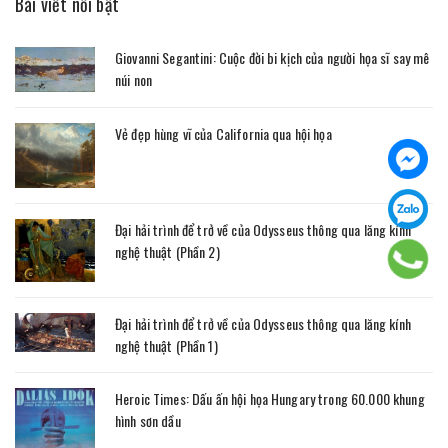
Bài viết nổi bật
Giovanni Segantini: Cuộc đời bi kịch của người họa sĩ say mê
núi non
Vẻ đẹp hùng vĩ của California qua hội họa
Đại hải trình để trở về của Odysseus thông qua lăng kính
nghệ thuật (Phần 2)
Đại hải trình để trở về của Odysseus thông qua lăng kính
nghệ thuật (Phần 1)
Heroic Times: Dấu ấn hội họa Hungary trong 60.000 khung
hình sơn dầu