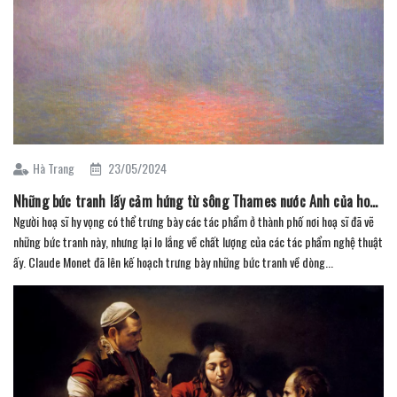
Hà Trang
23/05/2024
Những bức tranh lấy cảm hứng từ sông Thames nước Anh của hoạ sĩ Claude Monet cuối cùng sẽ được trưng bày ở London
Người hoạ sĩ hy vọng có thể trưng bày các tác phẩm ở thành phố nơi hoạ sĩ đã vẽ
những bức tranh này, nhưng lại lo lắng về chất lượng của các tác phẩm nghệ thuật
ấy. Claude Monet đã lên kế hoạch trưng bày những bức tranh về dòng...