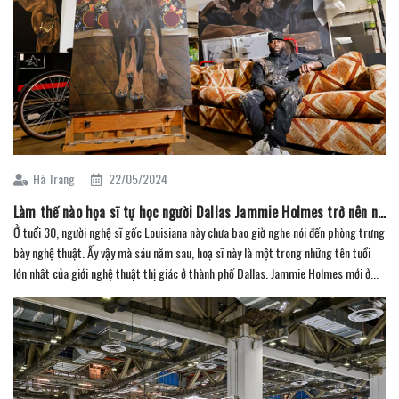
Hà Trang
22/05/2024
Làm thế nào họa sĩ tự học người Dallas Jammie Holmes trở nên nổi tiếng khắp nước Mỹ? (Phần 1)
Ở tuổi 30, người nghệ sĩ gốc Louisiana này chưa bao giờ nghe nói đến phòng trưng
bày nghệ thuật. Ấy vậy mà sáu năm sau, hoạ sĩ này là một trong những tên tuổi
lớn nhất của giới nghệ thuật thị giác ở thành phố Dallas. Jammie Holmes mới ở...