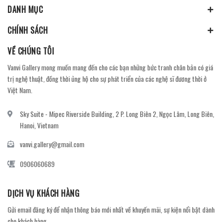
DANH MỤC
CHÍNH SÁCH
VỀ CHÚNG TÔI
Vanvi Gallery mong muốn mang đến cho các bạn những bức tranh chân bản có giá
trị nghệ thuật, đồng thời ủng hộ cho sự phát triển của các nghệ sĩ đương thời ở
Việt Nam.
Sky Suite - Mipec Riverside Building, 2 P. Long Biên 2, Ngọc Lâm, Long Biên,
Hanoi, Vietnam
vanvi.gallery@gmail.com
0906060689
DỊCH VỤ KHÁCH HÀNG
Gửi email đăng ký để nhận thông báo mới nhất về khuyến mãi, sự kiện nổi bật dành
cho khách hàng.