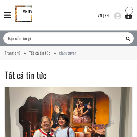
VN
|
EN
Trang chủ
Tất cả tin tức
giam tuyen
Tất cả tin tức