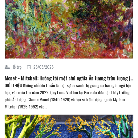
Hỗ trợ
26/03/2026
Monet - Mitchell: Hướng tới một chủ nghĩa Ấn tượng trừu tượng (Phần 1)
GIỚI THIỆU Không chỉ đơn thuần là một sự so sánh thị giác giữa hai ngôn ngữ hội
họa, vào mùa thu năm 2022, Quỹ Louis Vuitton tại Paris đã đưa bậc thầy trường
phái Ấn tượng Claude Monet (1840-1926) và họa sĩ trừu tượng người Mỹ Joan
Mitchell (1925-1992) vào...