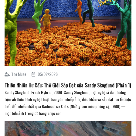
The Muse
05/02/2026
Thiên Nhiên Hư Cấu: Thế Giới Sắp Đặt của Sandy Skoglund (Phần 1)
Sandy Skoglund, Fresh Hybrid, 2008. Sandy Skoglund, một nghệ sĩ đa phương
tiện với thực hành nghệ thuật bao gồm nhiếp ảnh, điêu khắc và sắp đặt, có lẽ được
biết đến nhiều nhất qua Radioactive Cats (Những con mèo phóng xạ, 1980) —
một bức ảnh trong đó hàng chục con...