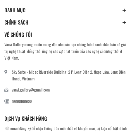
DANH MỤC
CHÍNH SÁCH
VỀ CHÚNG TÔI
Vanvi Gallery mong muốn mang đến cho các bạn những bức tranh chân bản có giá
trị nghệ thuật, đồng thời ủng hộ cho sự phát triển của các nghệ sĩ đương thời ở
Việt Nam.
Sky Suite - Mipec Riverside Building, 2 P. Long Biên 2, Ngọc Lâm, Long Biên,
Hanoi, Vietnam
vanvi.gallery@gmail.com
0906060689
DỊCH VỤ KHÁCH HÀNG
Gửi email đăng ký để nhận thông báo mới nhất về khuyến mãi, sự kiện nổi bật dành