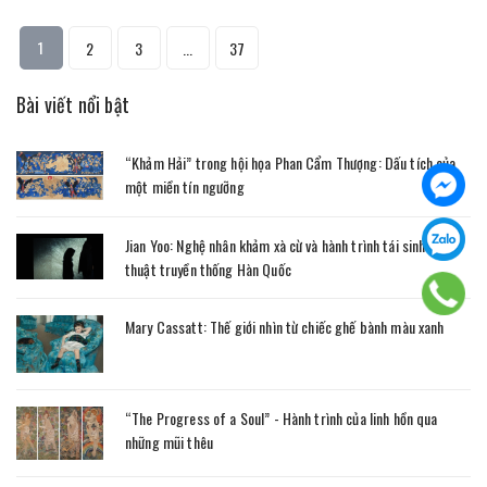
1
2
3
...
37
Bài viết nổi bật
“Khảm Hải” trong hội họa Phan Cẩm Thượng: Dấu tích của
một miền tín ngưỡng
Jian Yoo: Nghệ nhân khảm xà cừ và hành trình tái sinh nghệ
thuật truyền thống Hàn Quốc
Mary Cassatt: Thế giới nhìn từ chiếc ghế bành màu xanh
“The Progress of a Soul” - Hành trình của linh hồn qua
những mũi thêu