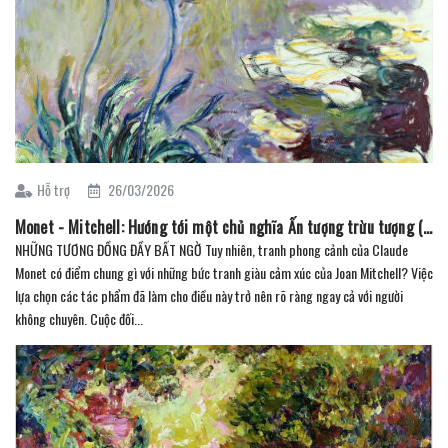
Hỗ trợ
26/03/2026
Monet - Mitchell: Hướng tới một chủ nghĩa Ấn tượng trừu tượng (Phần 2)
NHỮNG TƯƠNG ĐỒNG ĐẦY BẤT NGỜ Tuy nhiên, tranh phong cảnh của Claude
Monet có điểm chung gì với những bức tranh giàu cảm xúc của Joan Mitchell? Việc
lựa chọn các tác phẩm đã làm cho điều này trở nên rõ ràng ngay cả với người
không chuyên. Cuộc đối...