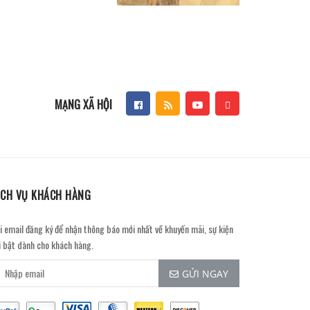
MẠNG XÃ HỘI
ỊCH VỤ KHÁCH HÀNG
i email đăng ký để nhận thông báo mới nhất về khuyến mãi, sự kiện
i bật dành cho khách hàng.
GỬI NGAY