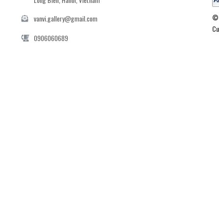
© 
vanvi.gallery@gmail.com
Cu
0906060689