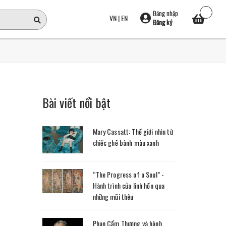
Đăng nhập
VN
|
EN
Đăng ký
Bài viết nổi bật
Mary Cassatt: Thế giới nhìn từ
chiếc ghế bành màu xanh
“The Progress of a Soul” -
Hành trình của linh hồn qua
những mũi thêu
Phan Cẩm Thượng và hành