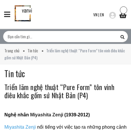
VN
|
EN
Trang chủ
Tin tức
Triển lãm nghệ thuật “Pure Form” tôn vinh điêu khắc
gốm sứ Nhật Bản (P4)
Tin tức
Triển lãm nghệ thuật “Pure Form” tôn vinh
điêu khắc gốm sứ Nhật Bản (P4)
Nghệ nhân
Miyashita Zenji
(1939-2012)
Miyashita Zenji
nổi tiếng với việc tạo ra những phong cảnh