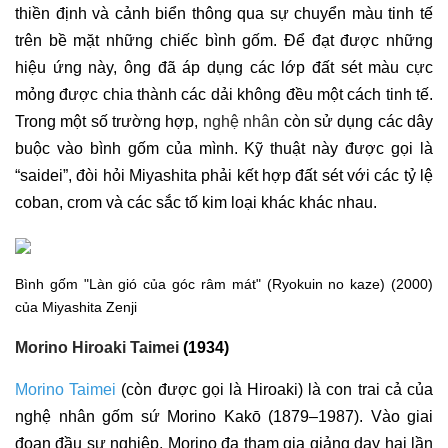
thiền định và cảnh biển thông qua sự chuyển màu tinh tế
trên bề mặt những chiếc bình gốm. Để đạt được những
hiệu ứng này, ông đã áp dụng các lớp đất sét màu cực
mỏng được chia thành các dải không đều một cách tinh tế.
Trong một số trường hợp,
nghệ nhân
còn sử dụng các dây
buộc vào bình gốm của mình. Kỹ thuật này được gọi là
“saidei”, đòi hỏi Miyashita phải kết hợp đất sét với các tỷ lệ
coban, crom và các sắc tố kim loại khác khác nhau.
Bình gốm "Làn gió của góc râm mát" (Ryokuin no kaze) (2000)
của Miyashita Zenji
Morino Hiroaki Taimei
(1934)
Morino Taimei
(còn được gọi là Hiroaki) là con trai cả của
nghệ nhân gốm sứ Morino Kakō (1879–1987). Vào giai
đoạn đầu sự nghiệp, Morino đa tham gia giảng dạy hai lần