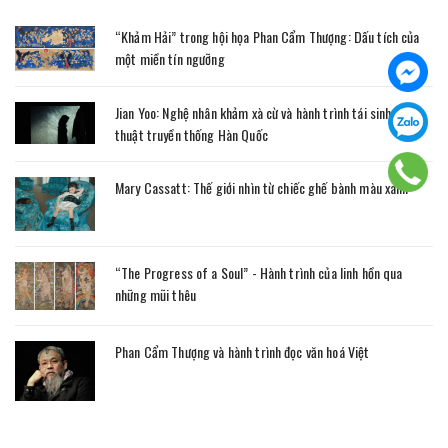
“Khảm Hải” trong hội họa Phan Cẩm Thượng: Dấu tích của
một miền tín ngưỡng
Jian Yoo: Nghệ nhân khảm xà cừ và hành trình tái sinh nghệ
thuật truyền thống Hàn Quốc
Mary Cassatt: Thế giới nhìn từ chiếc ghế bành màu xanh
“The Progress of a Soul” - Hành trình của linh hồn qua
những mũi thêu
Phan Cẩm Thượng và hành trình đọc văn hoá Việt