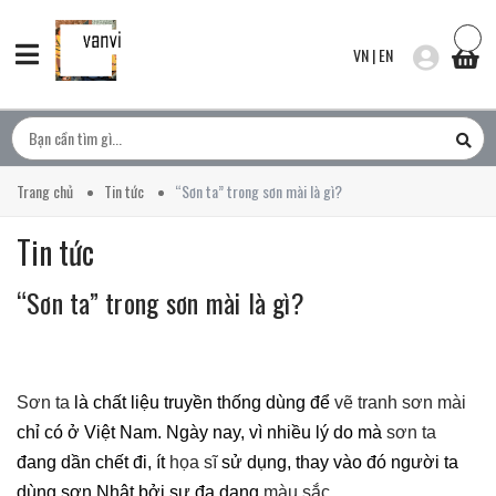
VN
|
EN
Trang chủ
Tin tức
“Sơn ta” trong sơn mài là gì?
Tin tức
“Sơn ta” trong sơn mài là gì?
Sơn ta
là chất liệu truyền thống dùng để
vẽ
tranh sơn mài
chỉ có ở Việt Nam. Ngày nay, vì nhiều lý do mà
sơn ta
đang dần chết đi, ít
họa sĩ
sử dụng, thay vào đó người ta
dùng sơn Nhật bởi sự đa dạng
màu sắc
.