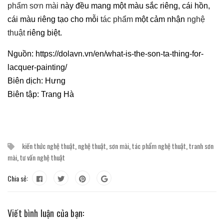
phẩm sơn mài
này đều mang một màu sắc riêng, cái hồn,
cái màu riêng tạo cho mỗi
tác phẩm
một cảm nhận
nghệ
thuật
riêng biệt.
Nguồn: https://dolavn.vn/en/what-is-the-son-ta-thing-for-
lacquer-painting/
Biên dịch: Hưng
Biên tập: Trang Hà
kiến thức nghệ thuật
,
nghệ thuật
,
sơn mài
,
tác phẩm nghệ thuật
,
tranh sơn
mài
,
tư vấn nghệ thuật
Chia sẻ:
Viết bình luận của bạn: