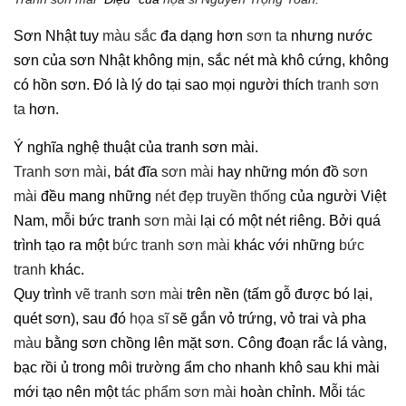
Sơn Nhật tuy
màu sắc
đa dạng hơn
sơn ta
nhưng nước
sơn của sơn Nhật không mịn, sắc nét mà khô cứng, không
có hồn sơn. Đó là lý do tại sao mọi người thích
tranh sơn
ta
hơn.
Ý nghĩa nghệ thuật của tranh sơn mài.
Tranh sơn mài
, bát đĩa
sơn mài
hay những món đồ
sơn
mài
đều mang những
nét đẹp truyền thống
của người Việt
Nam, mỗi bức tranh
sơn mài
lại có một nét riêng. Bởi quá
trình tạo ra một
bức tranh sơn mài
khác với những
bức
tranh
khác.
Quy trình
vẽ tranh sơn mài
trên nền (tấm gỗ được bó lại,
quét sơn), sau đó
họa sĩ
sẽ gắn vỏ trứng, vỏ trai và pha
màu
bằng sơn chồng lên mặt sơn. Công đoạn rắc lá vàng,
bạc rồi ủ trong môi trường ẩm cho nhanh khô sau khi mài
mới tạo nên một
tác phẩm sơn mài
hoàn chỉnh. Mỗi
tác