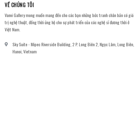
VỀ CHÚNG TÔI
Vanvi Gallery mong muốn mang đến cho các bạn những bức tranh chân bản có giá
trị nghệ thuật, đồng thời ủng hộ cho sự phát triển của các nghệ sĩ đương thời ở
Việt Nam.
Sky Suite - Mipec Riverside Building, 2 P. Long Biên 2, Ngọc Lâm, Long Biên,
Hanoi, Vietnam
vanvi.gallery@gmail.com
0906060689
DỊCH VỤ KHÁCH HÀNG
Gửi email đăng ký để nhận thông báo mới nhất về khuyến mãi, sự kiện nổi bật dành
cho khách hàng.