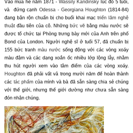
Vào mùa hè năm 1871 -
Wassily Kandinsky
lúc đó 5 tuổi,
và đứng cạnh
Odessa - Georgiana Houghton
(1814-84)
đang bận rộn chuẩn bị cho buổi khai mạc
triển lãm nghệ
thuật
đầu tiên của cô. Những
bức vẽ
bằng màu nước sẽ
được tổ chức tại Phòng trưng bày mới của Anh trên phố
Bond của London. Người nghệ sĩ ở tuổi 57, đã chuẩn bị
155 bức tranh
màu nước
sống động với các vòng xoáy
màu đậm và các dạng xoắn ốc nhiều lớp lộng lẫy, nhằm
thu hút người xem vào tâm điểm của các vòng xoáy.
Houghton
đã phải vất vả trong mười năm để hoàn thành
các
tác phẩm
của mình và bà đã sẵn sàng chia sẻ chúng
với thế giới, nhưng thế giới dường như chưa sẵn sàng
đón nhận chúng.