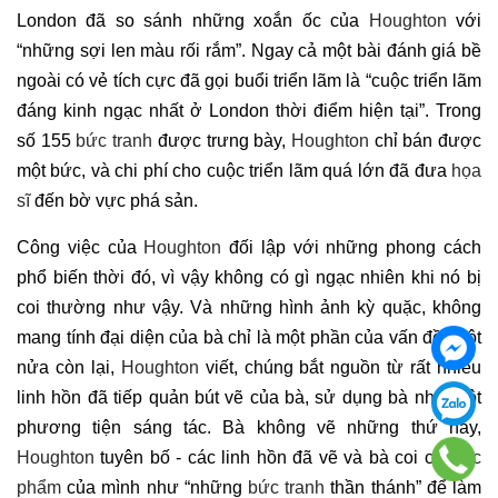
London đã so sánh những xoắn ốc của
Houghton
với
“những sợi len màu rối rắm”. Ngay cả một bài đánh giá bề
ngoài có vẻ tích cực đã gọi buổi triển lãm là “cuộc triển lãm
đáng kinh ngạc nhất ở London thời điểm hiện tại”. Trong
số 155
bức tranh
được trưng bày,
Houghton
chỉ bán được
một bức, và chi phí cho cuộc triển lãm quá lớn đã đưa
họa
sĩ
đến bờ vực phá sản.
Công việc của
Houghton
đối lập với những phong cách
phổ biến thời đó, vì vậy không có gì ngạc nhiên khi nó bị
coi thường như vậy. Và những hình ảnh kỳ quặc, không
mang tính đại diện của bà chỉ là một phần của vấn đề. Một
nửa còn lại,
Houghton
viết, chúng bắt nguồn từ rất nhiều
linh hồn đã tiếp quản bút vẽ của bà, sử dụng bà như một
phương tiện sáng tác. Bà không vẽ những thứ này,
Houghton
tuyên bố - các linh hồn đã vẽ và bà coi các
tác
phẩm
của mình như “những
bức tranh
thần thánh” để làm