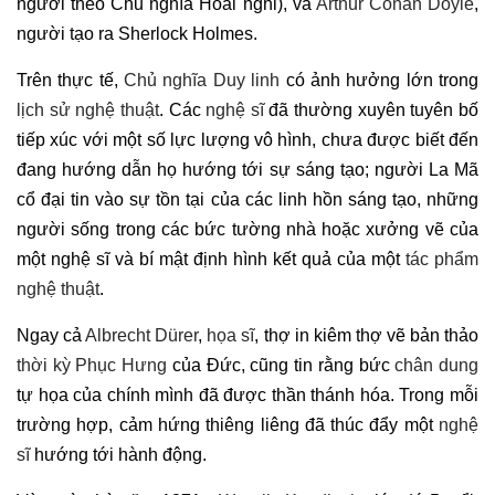
người theo Chủ nghĩa Hoài nghi), và
Arthur Conan Doyle
,
người tạo ra Sherlock Holmes.
Trên thực tế,
Chủ nghĩa Duy linh
có ảnh hưởng lớn trong
lịch sử nghệ thuật
. Các
nghệ sĩ
đã thường xuyên tuyên bố
tiếp xúc với một số lực lượng vô hình, chưa được biết đến
đang hướng dẫn họ hướng tới sự sáng tạo; người La Mã
cổ đại tin vào sự tồn tại của các linh hồn sáng tạo, những
người sống trong các bức tường nhà hoặc xưởng vẽ của
một nghệ sĩ và bí mật định hình kết quả của một
tác phẩm
nghệ thuật
.
Ngay cả
Albrecht Dürer
,
họa sĩ
, thợ in kiêm thợ vẽ bản thảo
thời kỳ Phục Hưng
của Đức, cũng tin rằng bức
chân dung
tự họa của chính mình đã được thần thánh hóa. Trong mỗi
trường hợp, cảm hứng thiêng liêng đã thúc đẩy một
nghệ
sĩ
hướng tới hành động.