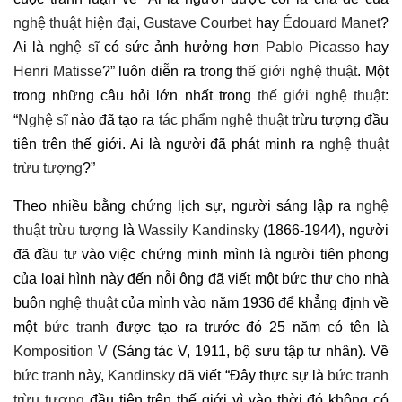
nghệ thuật hiện đại
,
Gustave Courbet
hay
Édouard Manet
?
Ai là
nghệ sĩ
có sức ảnh hưởng hơn
Pablo Picasso
hay
Henri Matisse
?” luôn diễn ra trong
thế giới nghệ thuật
. Một
trong những câu hỏi lớn nhất trong
thế giới nghệ thuật
:
“
Nghệ sĩ
nào đã tạo ra
tác phẩm nghệ thuật
trừu tượng đầu
tiên trên thế giới. Ai là người đã phát minh ra
nghệ thuật
trừu tượng
?”
Theo nhiều bằng chứng lịch sự, người sáng lập ra
nghệ
thuật trừu tượng
là
Wassily Kandinsky
(1866-1944), người
đã đầu tư vào việc chứng minh mình là người tiên phong
của loại hình này đến nỗi ông đã viết một bức thư cho nhà
buôn
nghệ thuật
của mình vào năm 1936 để khẳng định về
một
bức tranh
được tạo ra trước đó 25 năm có tên là
Komposition V
(Sáng tác V, 1911, bộ sưu tập tư nhân). Về
bức tranh
này,
Kandinsky
đã viết “Đây thực sự là
bức tranh
trừu tượng
đầu tiên trên thế giới vì vào thời đó không có