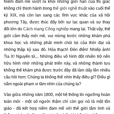
Niềm đam mê vượt ra khỏi những giới hạn của thị giác
không chỉ thịnh hành trong
thế giới nghệ thuật
vào cuối thế
kỷ XIX, mà còn lan sang các lĩnh vực khác của xã hội
phương Tây, được thúc đẩy bởi sự lạc quan và sự thay
đổi lớn do
Cách mạng Công nghiệp
mang lại. Thật vậy, thế
giới cảm thấy mới mẻ, vui mừng trước những khám phá
khoa học và những phát minh chói lọi của thời đại và
những thập kỷ sau đó. Hóa thạch! Đèn điện! Nhiếp ảnh!
Tia X! Nguyên tử,.. Những điều vô hình đột nhiên trở nên
hữu hình nhờ những phát triển này, và những thành tựu
không thể khám phá được trước đây đã làm dấy lên nhiều
câu hỏi hơn: Chúng ta không thể nhìn thấy điều gì? Điều gì
nằm ngoài phạm vi tầm nhìn của chúng ta?
Vào giữa những năm 1800, một hệ thống tín ngưỡng hoàn
toàn mới - một số người thậm chí còn gọi nó là một tôn
giáo - đã kết hợp niềm đam mê với thế giới tâm linh và