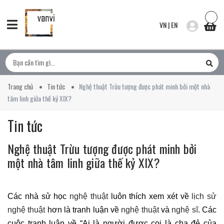
VN
|
EN
Trang chủ
Tin tức
Nghệ thuật Trừu tượng được phát minh bởi một nhà
tâm linh giữa thế kỷ XIX?
Tin tức
Nghệ thuật Trừu tượng được phát minh bởi
một nhà tâm linh giữa thế kỷ XIX?
Các nhà sử học
nghệ thuật
luôn thích xem xét về
lịch sử
nghệ thuật
hơn là tranh luận về
nghệ thuật
và
nghệ sĩ
. Các
cuộc tranh luận về “Ai là người được coi là cha đẻ của