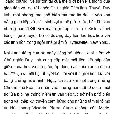
"bằng chứng" về sự tồn tại của thế giới bên kia thông qua
giao tiếp với người chết:
Chủ nghĩa Tâm linh
.
Thuyết Duy
linh
, một phong trào phổ biến mà các tín đồ tin vào khả
năng giao tiếp với các sinh vật ở thế giới khác, bắt đầu vào
những năm 1840 với màn đọc rap của
Fox Sisters
khét
tiếng, người tuyên bố có đường dây liên lạc trực tiếp với
các linh hồn trong ngôi nhà bị ám ở Hydesville, New York. .
Khi danh tiếng của họ ngày càng nổi tiếng, khái niệm về
Chủ nghĩa Duy linh
cung cấp một mối liên kết hấp dẫn
giữa khoa học và tôn giáo, áp dụng các khía cạnh của cả
hai để tạo ra một học thuyết kết nối với thế giới bên kia với
bằng chứng hữu hình. Ngay cả sau khi một trong những
Chị em nhà
Fox
thú nhận vào những năm 1880 đó là một
trò lừa bịp, hệ thống niềm tin vẫn tiếp tục trở nên phổ biến
trong vài thập kỷ, truyền cảm hứng cho những tâm trí tò mò
từ
Nữ hoàng Victoria
,
Pierre Curie
(chồng của Marie,