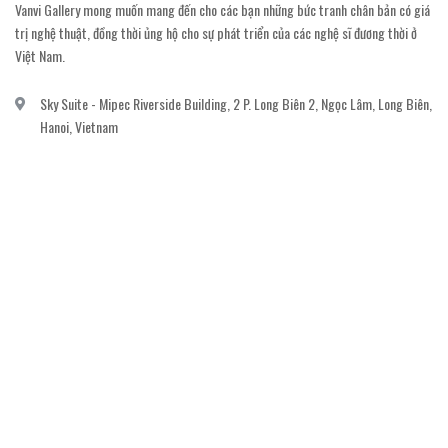
Vanvi Gallery mong muốn mang đến cho các bạn những bức tranh chân bản có giá
trị nghệ thuật, đồng thời ủng hộ cho sự phát triển của các nghệ sĩ đương thời ở
Việt Nam.
Sky Suite - Mipec Riverside Building, 2 P. Long Biên 2, Ngọc Lâm, Long Biên,
Hanoi, Vietnam
vanvi.gallery@gmail.com
0906060689
DỊCH VỤ KHÁCH HÀNG
Gửi email đăng ký để nhận thông báo mới nhất về khuyến mãi, sự kiện nổi bật dành
cho khách hàng.
GỬI NGAY