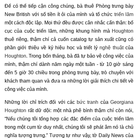
Để có thể tiếp cận công chúng, bà thuê Phòng trưng bày
New British với số tiền ít ỏi của mình và tổ chức
triển lãm
một cách độc lập. Mọi thứ đều được cân nhắc cẩn thận: bố
cục của cuộc triển lãm, những khung hình mà
Houghton
thuê riêng, thậm chí cả cuốn catalog tự sản xuất cũng có
phần giới thiệu về ký hiệu học và triết lý
nghệ thuật
của
Houghton
. Trong bốn tháng, bà đã tự bảo vệ công việc của
mình, thậm chí dành năm ngày một tuần - từ 10 giờ sáng
đến 5 giờ 30 chiều trong phòng trưng bày, trò chuyện với
khách tham quan và đưa ra những lời giải thích chi tiết về
công việc của mình.
Những lời chỉ trích đối với các
bức tranh
của
Georgiana
Houghton
rất dữ dội: một nhà phê bình thậm chí còn nói,
“Nếu chúng tôi tổng hợp các đặc điểm của cuộc triển lãm
trong một cụm từ duy nhất, chúng tôi sẽ phát âm nó là chủ
nghĩa tượng trưng.” Tương tự như vậy, tờ Daily News của