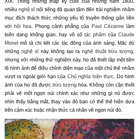
XIX. Trong những thập kỷ cuối của những năm 1800,
nhiều
nghệ sĩ
nổi tiếng đã quan tâm đến trải nghiệm nhằm
mục đích thách thức những yếu tố truyền thống gắn liền
với
hội họa
. Phong cảnh phẳng của
Paul Cézanne
làm
biến dạng không gian, hay vô số
tác phẩm
của
Claude
Monet
mô tả chi tiết các tác động của ánh sáng. Mặc dù
những
nghệ sĩ
này không tạo ra
nghệ thuật trừu tượng
,
nhưng với những thử nghiệm này, họ đã thiết lập một tiền
lệ hình ảnh để điều chỉnh diện mạo của một chủ thể nhằm
vượt ra ngoài giới hạn của
Chủ nghĩa hiện thực
. Do hình
ảnh của họ đã được
trừu tượng
hóa. Không còn cần thiết
phải vẽ một ngọn núi chính xác như những gì nó được
nhìn thấy bằng mắt, thay vào đó bạn có thể thể hiện dựa
trên cảm xúc hoặc nhận thức cá nhân về ngọn núi đó.