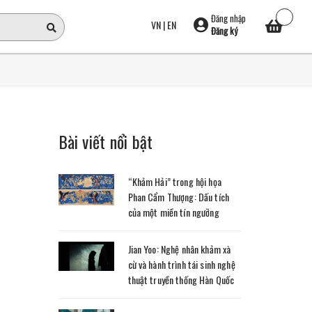
Đăng nhập
VN
|
EN
Đăng ký
Bài viết nổi bật
“Khảm Hải” trong hội họa
Phan Cẩm Thượng: Dấu tích
của một miền tín ngưỡng
Jian Yoo: Nghệ nhân khảm xà
cừ và hành trình tái sinh nghệ
thuật truyền thống Hàn Quốc