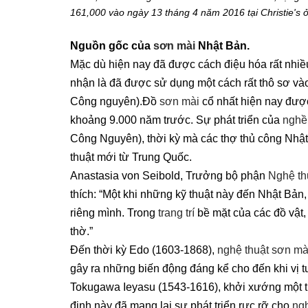
161,000 vào ngày 13 tháng 4 năm 2016 tại Christie's 
Nguồn gốc của
sơn mài
Nhật Bản.
Mặc dù hiện nay đã được cách điệu hóa rất nhi
nhận là đã được sử dụng một cách rất thô sơ và
Công nguyên).Đồ
sơn mài
cổ nhất hiện nay được
khoảng 9.000 năm trước. Sự phát triển của
nghề
Công Nguyên), thời kỳ mà các thợ thủ công Nh
thuật mới từ Trung Quốc.
Anastasia von Seibold, Trưởng bộ phận
Nghệ th
thích: “Một khi những kỹ thuật này đến Nhật Bản
riêng mình. Trong
trang trí
bề mặt của các đồ vật, 
thờ.”
Đến thời kỳ Edo (1603-1868),
nghệ thuật sơn mà
gây ra những biến động đáng kể cho đến khi vị 
Tokugawa Ieyasu (1543-1616), khởi xướng một t
định này đã mang lại sự phát triển rực rỡ cho
ngh