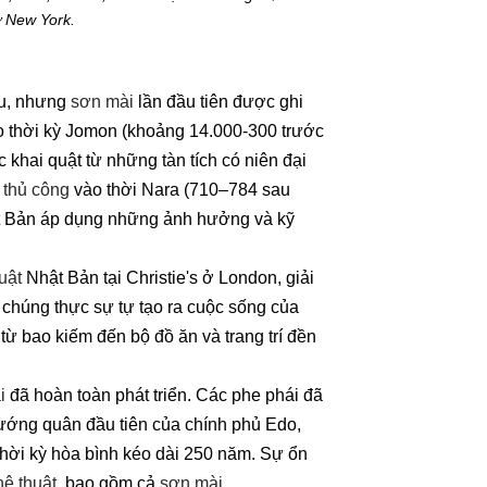
ở New York.
ều, nhưng
sơn mài
lần đầu tiên được ghi
o thời kỳ Jomon (khoảng 14.000-300 trước
 khai quật từ những tàn tích có niên đại
 thủ công
vào thời Nara (710–784 sau
ật Bản áp dụng những ảnh hưởng và kỹ
uật
Nhật Bản tại Christie's ở London, giải
, chúng thực sự tự tạo ra cuộc sống của
từ bao kiếm đến bộ đồ ăn và trang trí đền
i
đã hoàn toàn phát triển. Các phe phái đã
tướng quân đầu tiên của chính phủ Edo,
hời kỳ hòa bình kéo dài 250 năm. Sự ổn
ệ thuật
, bao gồm cả
sơn mài.