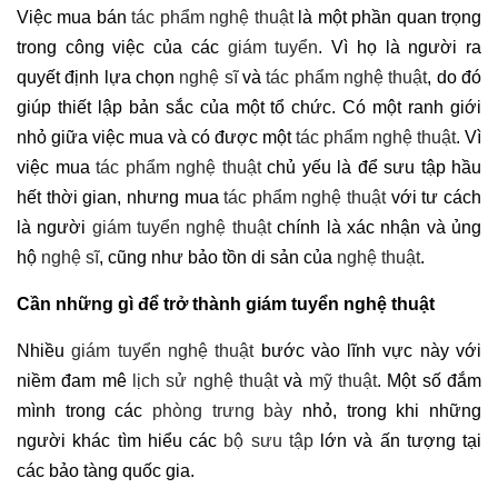
Việc mua bán
tác phẩm nghệ thuật
là một phần quan trọng
trong công việc của các
giám tuyển
. Vì họ là người ra
quyết định lựa chọn
nghệ sĩ
và
tác phẩm nghệ thuật
, do đó
giúp thiết lập bản sắc của một tổ chức. Có một ranh giới
nhỏ giữa việc mua và có được một
tác phẩm nghệ thuật
. Vì
việc mua
tác phẩm nghệ thuật
chủ yếu là để sưu tập hầu
hết thời gian, nhưng mua
tác phẩm nghệ thuật
với tư cách
là người
giám tuyển nghệ thuật
chính là xác nhận và ủng
hộ
nghệ sĩ
, cũng như bảo tồn di sản của
nghệ thuật
.
Cần những gì để trở thành giám tuyển nghệ thuật
Nhiều
giám tuyển nghệ thuật
bước vào lĩnh vực này với
niềm đam mê
lịch sử nghệ thuật
và
mỹ thuật
. Một số đắm
mình trong các
phòng trưng bày
nhỏ, trong khi những
người khác tìm hiểu các
bộ sưu tập
lớn và ấn tượng tại
các bảo tàng quốc gia.