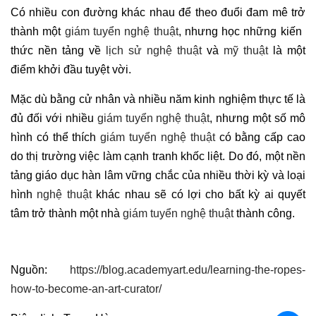
Có nhiều con đường khác nhau để theo đuổi đam mê trở
thành một
giám tuyển nghệ thuật
, nhưng học những kiến ​​
thức nền tảng về
lịch sử nghệ thuật
và
mỹ thuật
là một
điểm khởi đầu tuyệt vời.
Mặc dù bằng cử nhân và nhiều năm kinh nghiệm thực tế là
đủ đối với nhiều
giám tuyển nghệ thuật
, nhưng một số mô
hình có thể thích
giám tuyển nghệ thuật
có bằng cấp cao
do thị trường việc làm cạnh tranh khốc liệt. Do đó, một nền
tảng giáo dục hàn lâm vững chắc của nhiều thời kỳ và loại
hình
nghệ thuật
khác nhau sẽ có lợi cho bất kỳ ai quyết
tâm trở thành một nhà
giám tuyển nghệ thuật
thành công.
Nguồn:
https://blog.academyart.edu/learning-the-ropes-
how-to-become-an-art-curator/