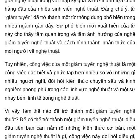
giới nghệ thuật
trong vài thập kỷ qua và trở thành lựa chọn
hàng đầu của nhiều sinh viên
nghệ thuật
. Đáng chú ý, từ
“
giám tuyển
” đã trở thành một từ thông dụng phổ biến trong
nhiều ngành gần đây. Sự phổ biến mới xuất hiện của từ
này cho thấy tầm quan trọng và tầm ảnh hưởng của nghề
giám tuyển nghệ thuật
và cách hình thành nhận thức của
mọi người về
nghệ thuật
.
Tuy nhiên,
công việc của một giám tuyển nghệ thuật
là một
công việc đặc biệt và phức tạp hơn nhiều so với những gì
nhiều người nghĩ, đòi hỏi kiến ​​thức chuyên sâu và kinh
nghiệm phong phú trong các lĩnh vực nghệ thuật và một sự
nhạy bén, tinh tế trong
nghệ thuật
.
Vì vậy, làm thế nào để trở thành một
giám tuyển nghệ
thuật
? Để có thể trở thành một
giám tuyển nghệ thuật
, điều
đầu tiên bạn cần nắm rõ những kiến ​​thức cơ bản, một
giám tuyển nghệ thuật
là gì, công việc này đòi hỏi điều gì,