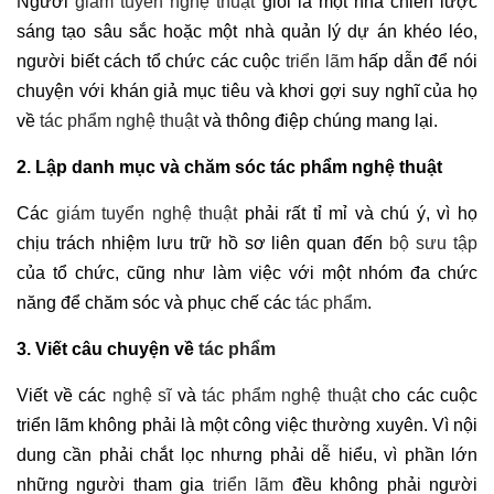
Người
giám tuyển nghệ thuật
giỏi là một nhà chiến lược
sáng tạo sâu sắc hoặc một nhà quản lý dự án khéo léo,
người biết cách tổ chức các cuộc
triển lãm
hấp dẫn để nói
chuyện với khán giả mục tiêu và khơi gợi suy nghĩ của họ
về
tác phẩm nghệ thuật
và thông điệp chúng mang lại.
2. Lập danh mục và chăm sóc tác phẩm nghệ thuật
Các
giám tuyển nghệ thuật
phải rất tỉ mỉ và chú ý, vì họ
chịu trách nhiệm lưu trữ hồ sơ liên quan đến
bộ sưu tập
của tổ chức, cũng như làm việc với một nhóm đa chức
năng để chăm sóc và phục chế các
tác phẩm
.
3. Viết câu chuyện về
tác phẩm
Viết về các
nghệ sĩ
và
tác phẩm nghệ thuật
cho các cuộc
triển lãm không phải là một công việc thường xuyên. Vì nội
dung cần phải chắt lọc nhưng phải dễ hiểu, vì phần lớn
những người tham gia
triển lãm
đều không phải người