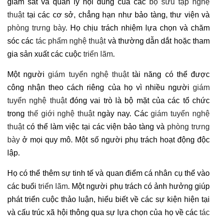
giám sát và quản lý nội dung của các
bộ sưu tập nghệ
thuật
tại các cơ sở, chẳng hạn như bảo tàng, thư viện và
phòng trưng bày
. Họ chịu trách nhiệm lựa chọn và chăm
sóc các
tác phẩm nghệ thuật
và thường dẫn dắt hoặc tham
gia sản xuất các cuộc
triển lãm
.
Một người
giám tuyển nghệ thuật
tài năng có thể được
công nhận theo cách riêng của họ vì nhiều người
giám
tuyển nghệ thuật
đóng vai trò là bộ mặt của các tổ chức
trong
thế giới nghệ thuật
ngày nay. Các
giám tuyển nghệ
thuật
có thể làm việc tại các viện bảo tàng và
phòng trưng
bày
ở mọi quy mô. Một số người phụ trách hoạt động độc
lập.
Họ có thể thêm sự tinh tế và quan điểm cá nhân cụ thể vào
các buổi
triển lãm
. Một người phụ trách có ảnh hưởng giúp
phát triển cuộc thảo luận, hiểu biết về các sự kiện hiện tại
và cấu trúc xã hội thông qua sự lựa chọn của họ về các
tác