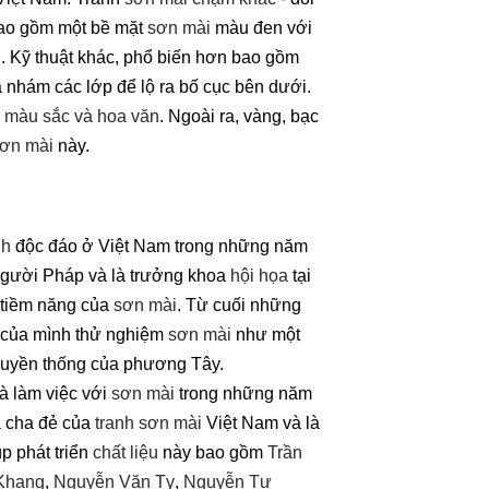
bao gồm một bề mặt
sơn mài
màu đen với
i. Kỹ thuật khác, phổ biến hơn bao gồm
 nhám các lớp để lộ ra bố cục bên dưới.
màu sắc
và hoa văn
. Ngoài ra, vàng, bạc
sơn mài
này.
nh
độc đáo ở Việt Nam trong những năm
 người Pháp và là trưởng khoa
hội họa
tại
 tiềm năng của
sơn mài
. Từ cuối những
n của mình thử nghiệm
sơn mài
như một
ruyền thống của phương Tây.
à làm việc với
sơn mài
trong những năm
 cha đẻ của
tranh sơn mài
Việt Nam và là
p phát triển
chất liệu
này bao gồm
Trần
Khang
,
Nguyễn Văn Tỵ
,
Nguyễn Tư