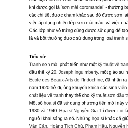
khi được gọi là
'sơn mài coromandel
' - thường 
các chi tiết được chạm khắc sau đó được sơn lạ
việc áp dụng nhiều lớp
sơn mài
màu, và việc chà
Các lớp như vỏ trứng cũng được sử dụng để tạo
lá và bột thường được sử dụng trong loại
tranh 
Tiểu sử
Tranh sơn mài
phát triển như một
kỹ thuật vẽ tra
đầu thế kỷ 20.
Joseph Inguimberty
, một giáo sư
Ecole des Beaux-Arts de l’Indochine,
đã nhận ra
năm 1920 trở đi, ông khuyến khích các sinh viê
chất liệu vẽ tranh
thay thế cho
kỹ thuật sơn dầu
t
Một số
họa sĩ
đã sử dụng phương tiện mới này v
1930 và 1940.
Họa sĩ
Nguyễn Gia Trí
được coi là
người khai sáng ra nó. Những
họa sĩ
khác đã giú
Văn Cẩn
,
Hoàng Tích Chù
,
Phạm Hậu
,
Nguyễn 