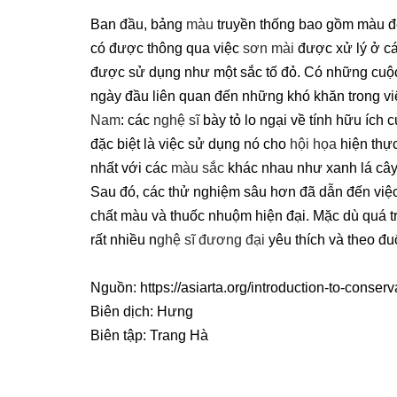
Ban đầu, bảng
màu
truyền thống bao gồm màu đe
có được thông qua việc
sơn mài
được xử lý ở cá
được sử dụng như một sắc tố đỏ. Có những cuộc 
ngày đầu liên quan đến những khó khăn trong vi
Nam
: các
nghệ sĩ
bày tỏ lo ngại về tính hữu ích 
đặc biệt là việc sử dụng nó cho
hội họa
hiện thực
nhất với các
màu sắc
khác nhau như xanh lá cây
Sau đó, các thử nghiệm sâu hơn đã dẫn đến việ
chất màu và thuốc nhuộm hiện đại. Mặc dù quá tr
rất nhiều n
ghệ sĩ đương đại
yêu thích và theo đu
Nguồn: https://asiarta.org/introduction-to-conserv
Biên dịch: Hưng
Biên tập: Trang Hà