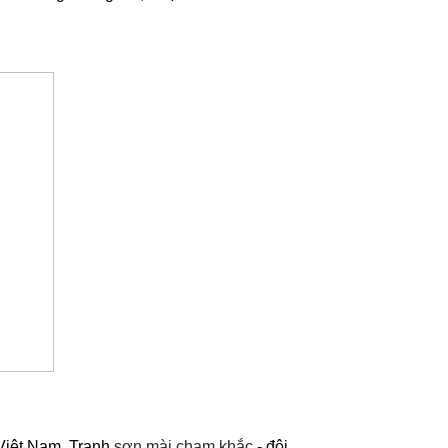
 Việt Nam. Tranh
sơn mài chạm khắc
- đôi