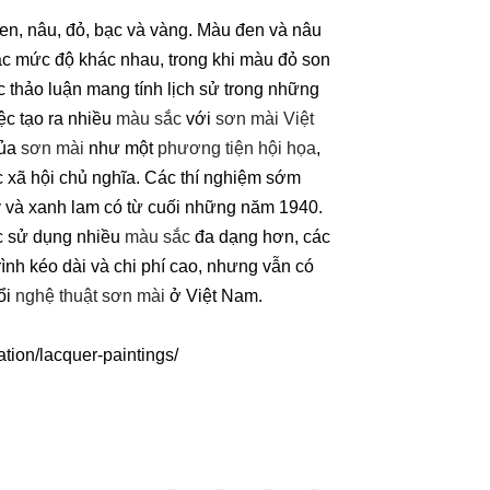
n, nâu, đỏ, bạc và vàng. Màu đen và nâu
c mức độ khác nhau, trong khi màu đỏ son
thảo luận mang tính lịch sử trong những
ệc tạo ra nhiều
màu sắc
với
sơn mài Việt
của
sơn mài
như một
phương tiện hội họa
,
 xã hội chủ nghĩa. Các thí nghiệm sớm
 và xanh lam có từ cuối những năm 1940.
c sử dụng nhiều
màu sắc
đa dạng hơn, các
ình kéo dài và chi phí cao, nhưng vẫn có
ổi
nghệ thuật sơn mài
ở Việt Nam.
ation/lacquer-paintings/