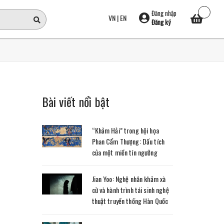
Đăng nhập
VN
|
EN
Đăng ký
Bài viết nổi bật
“Khảm Hải” trong hội họa
Phan Cẩm Thượng: Dấu tích
của một miền tín ngưỡng
Jian Yoo: Nghệ nhân khảm xà
cừ và hành trình tái sinh nghệ
thuật truyền thống Hàn Quốc