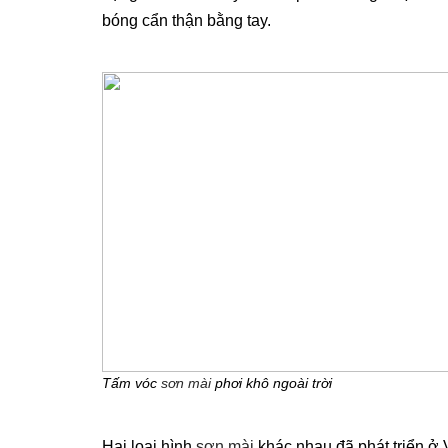
bóng cẩn thận bằng tay.
Tấm vóc
sơn mài
phơi khô ngoài trời
Hai loại hình
sơn mài
khác nhau đã phát triển ở