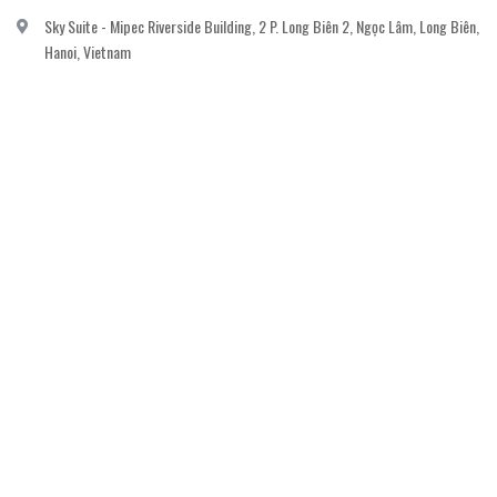
Sky Suite - Mipec Riverside Building, 2 P. Long Biên 2, Ngọc Lâm, Long Biên,
Hanoi, Vietnam
vanvi.gallery@gmail.com
0906060689
DỊCH VỤ KHÁCH HÀNG
Gửi email đăng ký để nhận thông báo mới nhất về khuyến mãi, sự kiện nổi bật dành
cho khách hàng.
GỬI NGAY
© Bản quyền thuộc về
Công ty cổ phần nghệ thuật The Muse
Cung cấp bởi
Sapo