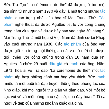
Bức Trà đạo “La cérémonie du thé” đã được giữ bởi một 
gia đình từ những năm 1970 và đây là một trong những 
t
ác 
phẩm
quan trọng nhất của hoạ sĩ 
Mai Trung Thứ
. 
Tác 
phẩm
nghệ thuật đã được Aguttes tiết lộ với công chúng 
trong năm vừa  qua và được bày bán vào ngày 30 tháng 9.
Mai Trung Thứ
 là một họa sĩ Việt Nam đã định cư tại Pháp 
vào cuối những năm 1930. Các 
t
ác phẩm
của ông vẫn 
được giữ kín trong một thời gian dài và nó mới chỉ được 
giới thiệu với công chúng trong gần 10 năm qua khi 
Aguttes tổ chức 29 buổi 
đấu giá
 có 
tranh
của ông. Năm 
1971, họa sĩ vẽ Trà đạo “La cérémonie du thé”, một 
t
ác 
phẩm
 tập hợp những cảnh mà ông yêu thích. Bức 
tranh
miêu tả một buổi trà đạo truyền thống theo phong tục của 
Nho giáo, khi mọi người thư giãn và đàm đạo. Với một bố 
cục vui vẻ và một bảng màu sặc sỡ, qua đây hoạ sĩ đã ca 
ngợi vẻ đẹp của những khoảnh khắc gia đình.