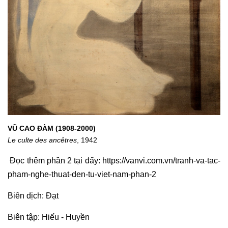
VŨ CAO ĐÀM (1908-2000)
Le culte des ancêtres
, 1942
Đọc thêm phần 2 tại đấy: https://vanvi.com.vn/tranh-va-tac-
pham-nghe-thuat-den-tu-viet-nam-phan-2
Biên dịch: Đạt
Biên tập: Hiếu - Huyền