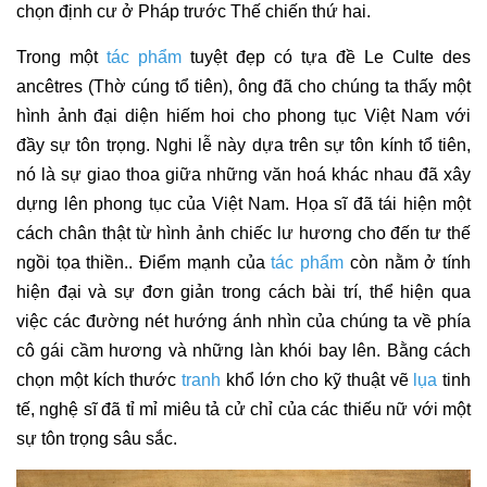
chọn định cư ở Pháp trước Thế chiến thứ hai.
Trong một 
t
ác phẩm
 tuyệt đẹp có tựa đề Le Culte des 
ancêtres (Thờ cúng tổ tiên), ông đã cho chúng ta thấy một 
hình ảnh đại diện hiếm hoi cho phong tục Việt Nam với 
đầy sự tôn trọng. Nghi lễ này dựa trên sự tôn kính tổ tiên, 
nó là sự giao thoa giữa những văn hoá khác nhau đã xây 
dựng lên phong tục của Việt Nam. Họa sĩ đã tái hiện một 
cách chân thật từ hình ảnh chiếc lư hương cho đến tư thế 
ngồi tọa thiền.. Điểm mạnh của 
t
ác phẩm
còn nằm ở tính 
hiện đại và sự đơn giản trong cách bài trí, thể hiện qua 
việc các đường nét hướng ánh nhìn của chúng ta về phía 
cô gái cầm hương và những làn khói bay lên. Bằng cách 
chọn một kích thước 
tranh
khổ lớn cho kỹ thuật vẽ 
lụa
 tinh 
tế, nghệ sĩ đã tỉ mỉ miêu tả cử chỉ của các thiếu nữ với một 
sự tôn trọng sâu sắc.