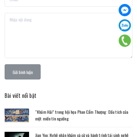
Gửi bình luận
Bài viết nổi bật
“Khảm Hải” trong hội họa Phan Cẩm Thượng: Dấu tích của
một miền tín ngưỡng
Jian Yoo: Nghệ nhân khảm xà cừ và hành trình tái sinh nghệ