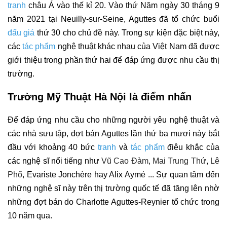
tranh
 châu Á vào thế kỉ 20. Vào thứ Năm ngày 30 tháng 9 
năm 2021 tại Neuilly-sur-Seine, Aguttes đã tổ chức buổi
đấu giá
t
hứ 30 cho chủ đề này. Trong sự kiện đặc biệt này, 
các 
t
ác phẩm
 nghệ thuật khác nhau của Việt Nam đã được 
giới thiệu trong phần thứ hai để đáp ứng được nhu cầu thị 
trường.
Trường Mỹ Thuật Hà Nội là điểm nhấn
Để đáp ứng nhu cầu cho những người yêu nghệ thuật và 
các nhà sưu tập, đợt bán Aguttes lần thứ ba mươi này bắt 
đầu với khoảng 40 bức 
tranh
 và 
t
ác phẩm
 điêu khắc của 
các nghệ sĩ nổi tiếng như 
Vũ Cao Đàm
, 
Mai Trung Thứ
, 
Lê
Phổ
, Evariste Jonchère hay Alix Aymé ... Sự quan tâm đến 
những nghệ sĩ này trên thị trường quốc tế đã tăng lên nhờ 
những đợt bán do Charlotte Aguttes-Reynier tổ chức trong 
10 năm qua.