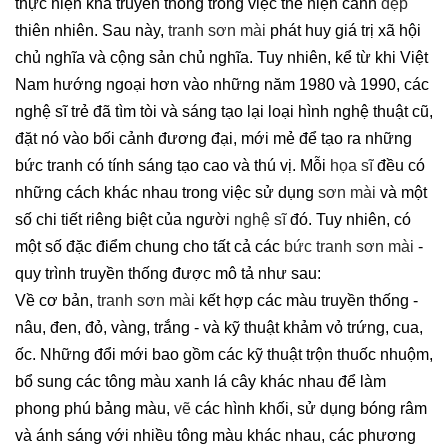
thực hiện khá truyền thống trong việc thể hiện cảnh
đẹp
thiên nhiên. Sau này,
tranh sơn mài
phát huy giá trị xã hội
chủ nghĩa và cộng sản chủ nghĩa. Tuy nhiên, kể từ khi Việt
Nam hướng ngoại hơn vào những năm 1980 và 1990, các
nghệ sĩ trẻ đã tìm tòi và sáng tạo lại loại hình nghệ thuật cũ,
đặt nó vào bối cảnh đương đại, mới mẻ để tạo ra những
bức tranh có tính sáng tạo cao và thú vị. Mỗi
họa sĩ
đều có
những cách khác nhau trong việc sử dụng
sơn mài
và một
số chi tiết riêng biệt của người
nghệ sĩ
đó. Tuy nhiên, có
một số đặc điểm chung cho tất cả các
bức tranh sơn mài
-
quy trình truyền thống được mô tả như sau:
Về cơ bản,
tranh sơn mài
kết hợp các màu truyền thống -
nâu, đen, đỏ, vàng, trắng - và kỹ thuật khảm vỏ trứng, cua,
ốc. Những đổi mới bao gồm các kỹ thuật trộn thuốc nhuộm,
bổ sung các tông màu xanh lá cây khác nhau để làm
phong phú bảng màu,
vẽ
các hình khối, sử dụng bóng râm
và ánh sáng với nhiều tông màu khác nhau, các phương