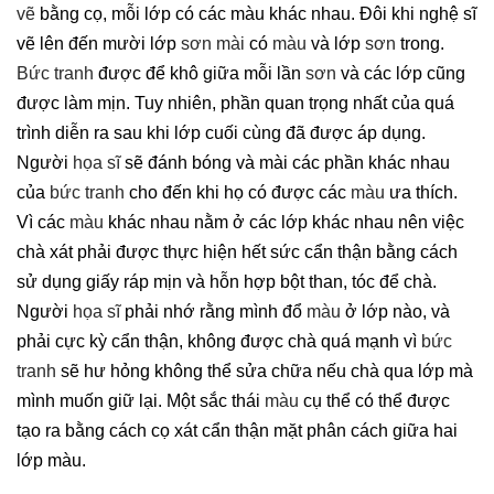
vẽ
bằng cọ, mỗi lớp có các màu khác nhau. Đôi khi nghệ sĩ
vẽ lên đến mười lớp
sơn mài
có
màu
và lớp
sơn
trong.
Bức tranh
được để khô giữa mỗi lần
sơn
và các lớp cũng
được làm mịn. Tuy nhiên, phần quan trọng nhất của quá
trình diễn ra sau khi lớp cuối cùng đã được áp dụng.
Người
họa sĩ
sẽ đánh bóng và mài các phần khác nhau
của
bức tranh
cho đến khi họ có được các
màu
ưa thích.
Vì các
màu
khác nhau nằm ở các lớp khác nhau nên việc
chà xát phải được thực hiện hết sức cẩn thận bằng cách
sử dụng giấy ráp mịn và hỗn hợp bột than, tóc để chà.
Người
họa sĩ
phải nhớ rằng mình đổ
màu
ở lớp nào, và
phải cực kỳ cẩn thận, không được chà quá mạnh vì
bức
tranh
sẽ hư hỏng không thể sửa chữa nếu chà qua lớp mà
mình muốn giữ lại. Một sắc thái
màu
cụ thể có thể được
tạo ra bằng cách cọ xát cẩn thận mặt phân cách giữa hai
lớp màu.