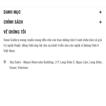
DANH MỤC
CHÍNH SÁCH
VỀ CHÚNG TÔI
Vanvi Gallery mong muốn mang đến cho các bạn những bức tranh chân bản có giá
trị nghệ thuật, đồng thời ủng hộ cho sự phát triển của các nghệ sĩ đương thời ở
Việt Nam.
Sky Suite - Mipec Riverside Building, 2 P. Long Biên 2, Ngọc Lâm, Long Biên,
Hanoi, Vietnam
vanvi.gallery@gmail.com
0906060689
DỊCH VỤ KHÁCH HÀNG