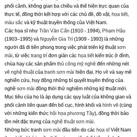
phối cảnh, không gian ba chiều và thể hiện trực quan của
thực tế, đồng thời kết hợp với các chủ đề, đồ vật,
họa tiết
,
màu sắc
và kỹ thuật truyền thống của Việt Nam.
Các họa sĩ như
Trần Văn Cẩn
(1910 - 1994),
Phạm Hậu
(1903–1995) và
Nguyễn Gia Trí
(1909 - 1993) là những
người đã đi tiên phong trong việc phát triển kỹ thuật
sơn
mài
, từ việc
trang trí
đơn giản các
họa tiết
kiến ​​trúc ở đình,
chùa hay các sản phẩm
thủ công mỹ nghệ
đến những nét
vẽ
nghệ thuật
của
tranh sơn mài
hiện đại. Họ
vẽ
và say mê
nghiên cứu, huy động những bí quyết truyền thống của
nghề
sơn mài
đồng thời thử nghiệm những kỹ thuật mới.
Mục tiêu của họ là áp dụng các quy luật của không gian và
phối cảnh liên quan đến bố cục, hình khối và
hình vẽ
(cùng
với những kiến ​​thức
hội họa phương Tây
), đồng thời bảo
tồn nét đặc trưng của
nghệ thuật sơn mài
.
Những bức tranh
sơn mài
đầu tiên do các
họa sĩ
Việt Nam