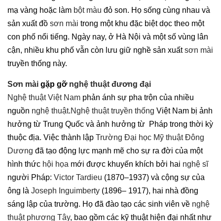
mạ vàng hoặc làm
bột màu
đỏ son. Họ sống cùng nhau và
sản xuất đồ
sơn mài
trong một khu đặc biệt dọc theo một
con phố nổi tiếng. Ngày nay, ở Hà Nội và một số vùng lân
cận, nhiều khu phố vẫn còn lưu giữ nghề sản xuất
sơn mài
truyền thống này.
Sơn mài
gặp gỡ
nghệ thuật đương đại
Nghệ thuật Việt Nam
phản ánh sự pha trộn của nhiều
nguồn
nghệ thuật
.
Nghệ thuật truyền thống
Việt Nam bị ảnh
hưởng từ Trung Quốc và ảnh hưởng từ Pháp trong thời kỳ
thuộc địa. Việc thành lập
Trường Đại học Mỹ thuật Đông
Dương
đã tạo động lực mạnh mẽ cho sự ra đời của một
hình thức
hội họa
mới được khuyến khích bởi hai
nghệ sĩ
người Pháp:
Victor Tardieu
(1870–1937) và cộng sự của
ông là
Joseph Inguimberty
(1896– 1917), hai nhà đồng
sáng lập của trường. Họ đã đào tạo các sinh viên về
nghệ
thuật phương Tây
, bao gồm các kỹ thuật hiện đại nhất như