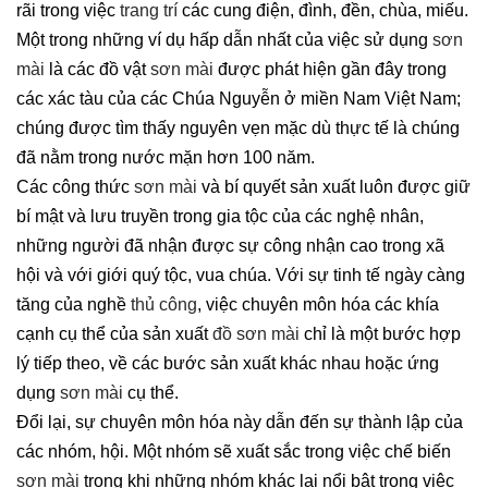
rãi trong việc
trang trí
các cung điện, đình, đền, chùa, miếu.
Một trong những ví dụ hấp dẫn nhất của việc sử dụng
sơn
mài
là các đồ vật
sơn mài
được phát hiện gần đây trong
các xác tàu của các Chúa Nguyễn ở miền Nam Việt Nam;
chúng được tìm thấy nguyên vẹn mặc dù thực tế là chúng
đã nằm trong nước mặn hơn 100 năm.
Các công thức
sơn mài
và bí quyết sản xuất luôn được giữ
bí mật và lưu truyền trong gia tộc của các nghệ nhân,
những người đã nhận được sự công nhận cao trong xã
hội và với giới quý tộc, vua chúa. Với sự tinh tế ngày càng
tăng của nghề
thủ công
, việc chuyên môn hóa các khía
cạnh cụ thể của sản xuất
đồ sơn mài
chỉ là một bước hợp
lý tiếp theo, về các bước sản xuất khác nhau hoặc ứng
dụng
sơn mài
cụ thể.
Đổi lại, sự chuyên môn hóa này dẫn đến sự thành lập của
các nhóm, hội. Một nhóm sẽ xuất sắc trong việc chế biến
sơn mài
trong khi những nhóm khác lại nổi bật trong việc