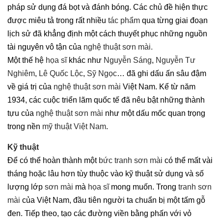
pháp sử dụng đá bọt và đánh bóng. Các chủ đề hiện thực
được miêu tả trong rất nhiều
tác phẩm
qua từng giai đoạn
lịch sử đã khẳng định một cách thuyết phục những nguồn
tài nguyên vô tận của
nghệ thuật sơn mài.
Một thế hệ
họa sĩ
khác như
Nguyễn Sáng
,
Nguyễn Tư
Nghiêm
,
Lê Quốc Lộc
,
Sỹ Ngọc
… đã ghi dấu ấn sâu đậm
về giá trị của
nghệ thuật sơn mài
Việt Nam. Kể từ năm
1934, các cuộc triển lãm quốc tế đã nêu bật những thành
tựu của
nghệ thuật sơn mài
như một dấu mốc quan trọng
trong nền
mỹ thuật Việt Nam
.
Kỹ thuật
Để có thể hoàn thành một
bức tranh sơn mài
có thể mất vài
tháng hoặc lâu hơn tùy thuộc vào kỹ thuật sử dụng và số
lượng lớp
sơn mài
mà
họa sĩ
mong muốn. Trong
tranh sơn
mài
của Việt Nam, đầu tiên người ta chuẩn bị một tấm gỗ
đen. Tiếp theo, tạo các đường viền bằng phấn với vỏ