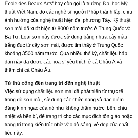
École des Beaux-Arts
” hay còn gọi là
trường Đại học Mỹ
thuật Việt Nam
, do các
nghệ sĩ
người Pháp thành lập, chịu
ảnh hưởng của
nghệ thuật
hiện đại phương Tây.
Kỹ thuật
sơn mài
đã xuất hiện từ 8000 năm trước ở Trung Quốc và
Ba Tư. Loại sơn này được sử dụng bằng nhựa cây màu
trắng đục từ cây
sơn mài
, được tìm thấy ở Trung Quốc
khoảng 3500 năm trước. Qua nhiều thế kỷ, chất liệu hấp
dẫn này đã được các
họa sĩ
yêu thích ở cả Châu Á và
thậm chí cả Châu Âu.
Từ
thủ công
đến
trang trí
đến
nghệ thuật
Việc sử dụng
chất liệu sơn mài
đã phát triển từ thực tế
trong đồ
sơn mài
, sử dụng các chức năng và đặc điểm
đáng kinh ngạc của nó như không thấm nước, bền, chịu
nhiệt và bền bỉ, để
trang trí
cho các mục đích tôn giáo hoặc
trang trí
trong kiến ​​trúc nhờ vào độ sáng, vẻ đẹp của chất
liệu này.