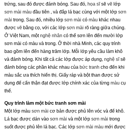
trứng, sau đó được đánh bóng. Sau đó,
họa sĩ
sẽ
vẽ
lớp
sơn mài
màu
đầu tiên , và đắp lá bạc cùng với một lớp
sơn
mài
trong. Sau đó, nhiều lớp
sơn mài
có
màu
khác nhau
được
vẽ
bằng cọ, với các lớp
sơn mài
rõ ràng giữa chúng.
Ở Việt Nam, một
nghệ nhân
có thể sơn lên đến mười lớp
sơn mài có màu và trong. Ở thời nhà Minh, các quy trình
bao gồm lên đến hàng trăm lớp. Mỗi lớp yêu cầu làm khô
và đánh bóng. Khi tất cả các lớp được áp dụng,
nghệ sĩ
sẽ
đánh bóng các phần khác nhau của
bức tranh
cho đến khi
màu sắc ưa thích hiển thị. Giấy ráp và bột than được sử
dụng để cẩn thận đạt được lớp chính xác của từng
màu
cụ
thể.
Quy trình làm một bức tranh sơn mài
Một lớp màu
sơn mài
cơ bản được phủ lên vóc và để khô.
Lá bạc được dán vào
sơn mài
và một lớp
sơn mài
trong
suốt được phủ lên lá bạc. Các lớp
sơn mài màu
mới được