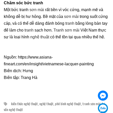
Chăm sóc bức tranh
Một bức tranh
sơn mài
rất bền vì vóc cứng, mạnh mẽ và
không dễ bị hư hỏng. Bề mặt của
sơn mài
trong suốt cứng
cáp, và có thể dễ dàng đánh bóng
tranh
bằng lòng bàn tay
để làm cho
tranh
sạch hơn.
Tranh sơn mài
Việt Nam thực
sự là loại hình
nghệ thuật
có thể tồn tại qua nhiều thế hệ.
Nguồn: https://www.asiana-
fineart.com/en/insight/vietnamese-lacquer-painting
Biên dịch: Hưng
Biên tập: Trang Hà
kiến thức nghệ thuật
,
nghệ thuật
,
phê bình nghệ thuật
,
tranh sơn mài
,
tư
vấn nghệ thuật