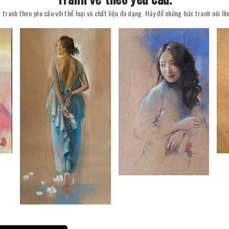
 tranh theo yêu cầu với thể loại và chất liệu đa dạng. Hãy để những bức tranh nói l