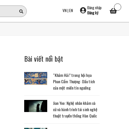
Đăng nhập
VN
|
EN
Đăng ký
Bài viết nổi bật
“Khảm Hải” trong hội họa
Phan Cẩm Thượng: Dấu tích
của một miền tín ngưỡng
Jian Yoo: Nghệ nhân khảm xà
cừ và hành trình tái sinh nghệ
thuật truyền thống Hàn Quốc