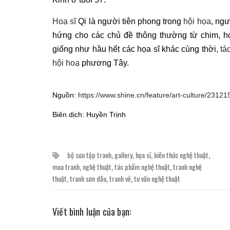
Hoạ sĩ
Qi là người tiên phong trong
hội họa
, ng
hứng cho các chủ đề thông thường từ chim, h
giống như hầu hết các họa sĩ khác cùng thời,
tá
hội hoạ
phương Tây.
Nguồn:
https://www.shine.cn/feature/art-culture/2312
Biên dịch: Huyền Trịnh
bộ sưu tập tranh
,
gallery
,
họa sĩ
,
kiến thức nghệ thuật
,
mua tranh
,
nghệ thuật
,
tác phẩm nghệ thuật
,
tranh nghệ
thuật
,
tranh sơn dầu
,
tranh vẽ
,
tư vấn nghệ thuật
Viết bình luận của bạn: