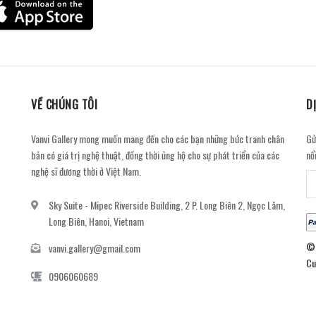
VỀ CHÚNG TÔI
D
Vanvi Gallery mong muốn mang đến cho các bạn những bức tranh chân
Gử
bản có giá trị nghệ thuật, đồng thời ủng hộ cho sự phát triển của các
nổ
nghệ sĩ đương thời ở Việt Nam.
Sky Suite - Mipec Riverside Building, 2 P. Long Biên 2, Ngọc Lâm,
Long Biên, Hanoi, Vietnam
© 
vanvi.gallery@gmail.com
Cu
0906060689