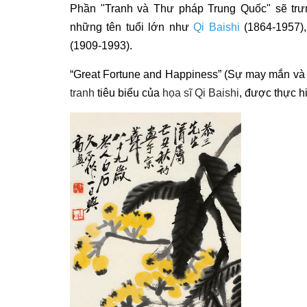
Phần "Tranh và Thư pháp Trung Quốc" sẽ tr
những tên tuổi lớn như
Qi Baishi
(1864-1957)
(1909-1993).
“Great Fortune and Happiness” (Sự may mắn và 
tranh
tiêu biểu của
họa sĩ Qi Baishi
, được thực h