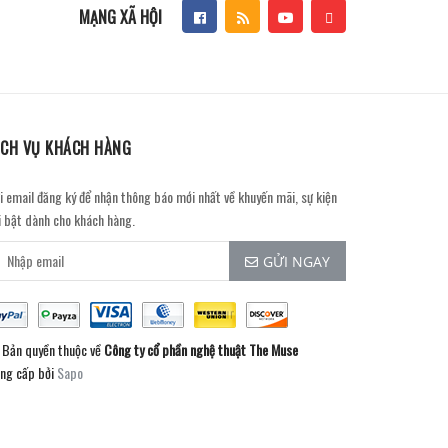
MẠNG XÃ HỘI
ỊCH VỤ KHÁCH HÀNG
i email đăng ký để nhận thông báo mới nhất về khuyến mãi, sự kiện
i bật dành cho khách hàng.
GỬI NGAY
Bản quyền thuộc về
Công ty cổ phần nghệ thuật The Muse
ng cấp bởi
Sapo