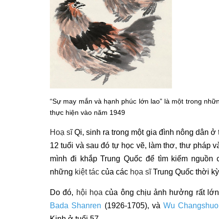
“Sự may mắn và hạnh phúc lớn lao” là một trong những
thực hiện vào năm 1949
Hoạ sĩ
Qi, sinh ra trong một gia đình nông dân 
12 tuổi và sau đó tự học vẽ, làm thơ, thư pháp 
mình đi khắp Trung Quốc để tìm kiếm nguồn 
những
kiệt tác
của các
họa sĩ
Trung Quốc thời kỳ
Do đó,
hội họa
của ông chịu ảnh hưởng rất lớn
Bada Shanren
(1926-1705), và
Wu Changshuo
Kinh ở tuổi 57.