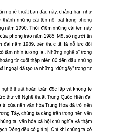
 án
nghệ thuật
ban đầu này, chẳng hạn như
thành những cái tên nổi bật trong
phong
g năm 1990. Thời điểm những cái tên này
 của phong trào năm 1985. Một số người tin
đại năm 1989, trên thực tế, là nỗ lực đối
 có tầm nhìn tương lai. Những
nghệ sĩ
trong
oảng từ cuối thập niên 80 đến đầu những
ải ngoại đã tạo ra những “đứt gãy” trong tư
n
nghệ thuật
hoàn toàn độc lập và không lệ
bức thư về Nghệ thuật Trung Quốc Hiện đại
á trị của nền văn hóa Trung Hoa đã trở nên
ng Tây, chúng ta càng trân trọng nền văn
húng ta, văn hóa xã hội chủ nghĩa và thậm
h Đông đều có giá trị. Chỉ khi chúng ta có