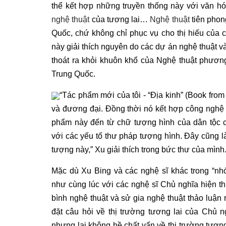
thể kết hợp những truyền thống này với văn hó
nghệ thuật
của tương lai…
Nghệ thuật
tiên phon
Quốc, chứ không chỉ phục vụ cho thị hiếu của 
này giải thích nguyên do các dự án nghệ thuật 
thoát ra khỏi khuôn khổ của Nghệ thuật phươ
Trung Quốc.
“Tác phẩm mới của tôi - “Địa kinh” (Book from
và đương đại. Đồng thời nó kết hợp công nghệ 
phẩm này đến từ chữ tượng hình của dân tộc c
với các yếu tố thư pháp tượng hình. Đây cũng là
tượng này,” Xu giải thích trong bức thư của mình
Mặc dù Xu Bing và các nghệ sĩ khác trong “n
như cùng lúc với các nghệ sĩ Chủ nghĩa hiện th
bình nghệ thuật và sử gia nghệ thuật thảo luận
đặt câu hỏi về thị trường tương lai của Chủ ng
nhưng lại không hề chất vấn về thị trường tươn