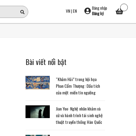
Đăng nhập
VN
|
EN
Đăng ký
Bài viết nổi bật
“Khảm Hải” trong hội họa
Phan Cẩm Thượng: Dấu tích
của một miền tín ngưỡng
Jian Yoo: Nghệ nhân khảm xà
cừ và hành trình tái sinh nghệ
thuật truyền thống Hàn Quốc