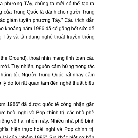
a phương Tây, chúng ta mới có thể tạo ra
g của Trung Quốc là dành cho người Trung
các giám tuyển phương Tây.” Câu trích dẫn
vào khoảng năm 1986 đã cố gắng hết sức để
ng Tây và tận dụng
nghệ thuật
truyền thống
 the Ground), thoạt nhìn mang tính toàn cầu
mới. Tuy nhiên, nguồn cảm hứng trong tác
húng tôi. Người Trung Quốc rất nhạy cảm
 lý do tôi rất quan tâm đến nghệ thuật biểu
.
hóm 1986” đã được quốc tế công nhận gần
ực hoài nghi và Pop chính trị, các nhà phê
 riêng về hai nhóm này. Nhiều nhà phê bình
hĩa hiện thực hoài nghi và Pop chính trị,
g lai của “nhóm 1986”. Sự khác biệt cơ bản