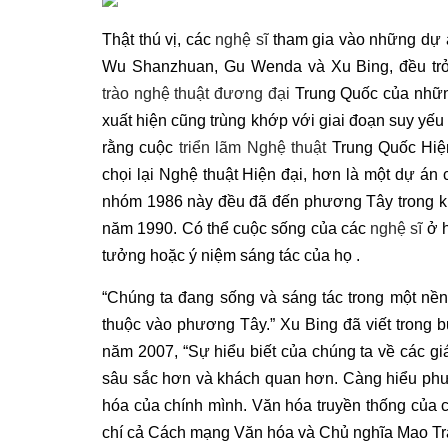
Thật thú vị, các
nghệ sĩ
tham gia vào những dự
Wu Shanzhuan, Gu Wenda và Xu Bing, đều trở 
trào nghệ thuật đương đại
Trung Quốc của nhữn
xuất hiện cũng trùng khớp với giai đoạn suy yếu
rằng cuộc
triển lãm Nghệ thuật
Trung Quốc Hiện 
chọi lại Nghệ thuật Hiện đại, hơn là một dự án
nhóm 1986 này đều đã đến phương Tây trong kh
năm 1990. Có thể cuộc sống của các
nghệ sĩ
ở h
tưởng hoặc ý niệm sáng tác của họ .
“Chúng ta đang sống và sáng tác trong một nề
thuộc vào phương Tây.” Xu Bing đã viết trong 
năm 2007, “Sự hiểu biết của chúng ta về các gi
sâu sắc hơn và khách quan hơn. Càng hiểu phươ
hóa của chính mình. Văn hóa truyền thống của c
chí cả Cách mạng Văn hóa và Chủ nghĩa Mao Trạc