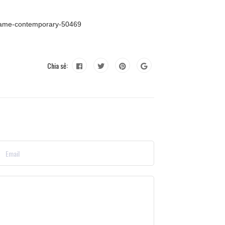
ecame-contemporary-50469
Chia sẻ: