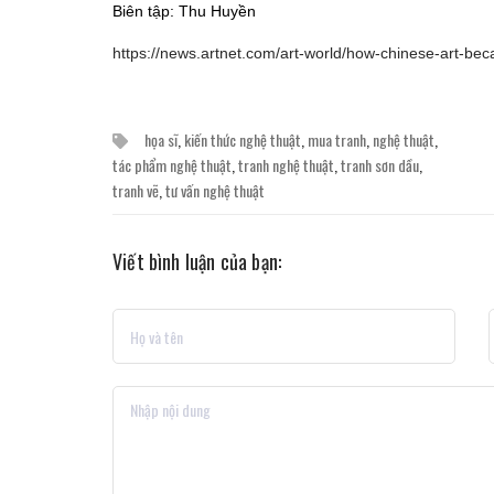
Biên tập: Thu Huyền
https://news.artnet.com/art-world/how-chinese-art-b
họa sĩ
,
kiến thức nghệ thuật
,
mua tranh
,
nghệ thuật
,
tác phẩm nghệ thuật
,
tranh nghệ thuật
,
tranh sơn dầu
,
tranh vẽ
,
tư vấn nghệ thuật
Viết bình luận của bạn: