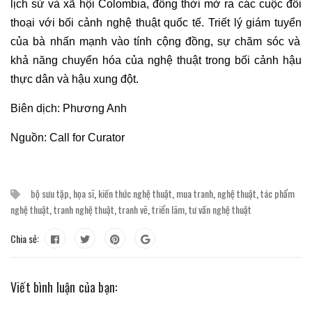
lịch sử và xã hội Colombia, đồng thời mở ra các cuộc đối
thoại với bối cảnh nghệ thuật quốc tế. Triết lý
giám tuyển
của bà nhấn mạnh vào tính cộng đồng, sự chăm sóc và
khả năng chuyển hóa của nghệ thuật trong bối cảnh hậu
thực dân và hậu xung đột.
Biên dịch: Phương Anh
Nguồn:
Call for Curator
bộ sưu tập
,
họa sĩ
,
kiến thức nghệ thuật
,
mua tranh
,
nghệ thuật
,
tác phẩm
nghệ thuật
,
tranh nghệ thuật
,
tranh vẽ
,
triển lãm
,
tư vấn nghệ thuật
Chia sẻ:
Viết bình luận của bạn: