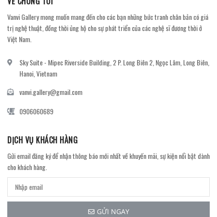
VỀ CHÚNG TÔI
Vanvi Gallery mong muốn mang đến cho các bạn những bức tranh chân bản có giá
trị nghệ thuật, đồng thời ủng hộ cho sự phát triển của các nghệ sĩ đương thời ở
Việt Nam.
Sky Suite - Mipec Riverside Building, 2 P. Long Biên 2, Ngọc Lâm, Long Biên,
Hanoi, Vietnam
vanvi.gallery@gmail.com
0906060689
DỊCH VỤ KHÁCH HÀNG
Gửi email đăng ký để nhận thông báo mới nhất về khuyến mãi, sự kiện nổi bật dành
cho khách hàng.
GỬI NGAY