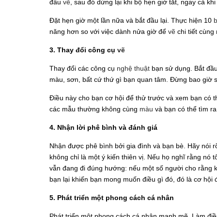
đầu
vẽ
, sau đó dừng lại khi bộ hẹn giờ tắt, ngay cả kh
Đặt hẹn giờ một lần nữa và bắt đầu lại. Thực hiện 10
năng hơn so với việc dành nửa giờ để
vẽ
chi tiết cùng
3. Thay đổi công cụ
vẽ
Thay đổi các công cụ
nghệ thuật
bạn sử dụng. Bắt đầu 
màu, sơn, bất cứ thứ gì bạn quan tâm. Đừng bao giờ sợ
Điều này cho bạn cơ hội để thử trước và xem bạn có 
các mẫu thường không cùng
màu
và bạn có thể tìm r
4. Nhận lời phê bình và đánh giá
Nhận được phê bình bởi gia đình và bạn bè. Hãy nói rõ
không chỉ là một ý kiến ​​thiên vị. Nếu họ nghĩ rằng nó
vẫn đang đi đúng hướng: nếu một số người cho rằng k
bạn lại khiến bạn mong muốn điều gì đó, đó là cơ hội 
5. Phát triển một phong cách cá nhân
Phát triển một phong cách cá nhân mạnh mẽ. Làm đi