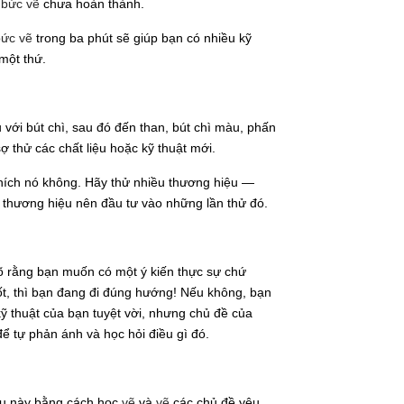
i
bức vẽ
chưa hoàn thành.
bức vẽ
trong ba phút sẽ giúp bạn có nhiều kỹ
 một thứ.
với bút chì, sau đó đến than, bút chì màu, phấn
 thử các chất liệu hoặc kỹ thuật mới.
thích nó không. Hãy thử nhiều thương hiệu —
a thương hiệu nên đầu tư vào những lần thử đó.
 rằng bạn muốn có một ý kiến ​​thực sự chứ
 tốt, thì bạn đang đi đúng hướng! Nếu không, bạn
ỹ thuật của bạn tuyệt vời, nhưng chủ đề của
để tự phản ánh và học hỏi điều gì đó.
ều này bằng cách học
vẽ
và
vẽ
các chủ đề yêu