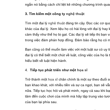
ngắn nó bằng cách chỉ liệt kê những chương trình qua
3. Tìm kiếm một công ty
nghệ thuật
Tìm một đại lý
nghệ thuật
đáng tin cậy. Đọc các cơ q
khác của đại lý. Xem liệu họ có hài lòng với đại lý ha
cảm thấy như thể họ bị gạt. Các đại lý sẽ tiếp thị bạn 
trong việc đàm phán hợp đồng. Đảm bảo rằng họ có mố
Bạn cũng có thể muốn làm việc với một luật sư có uy t
đại lý có thể biết một chút về luật, công việc của họ l
hiểu biết về luật hiện hành.
4.
Tiếp tục phát triển như một
họa sĩ
Trở thành một
họa sĩ
chân chính là một sự theo đuổi s
bạn khao khát, với nhiều tiền và sự ca ngợi, bạn sẽ 
nữa. Tiếp tục học hỏi và phát minh, ngay cả sau khi b
tâm đến cuộc chơi của mình mà hãy tập trung vào tươ
của bạn lại phía sau.