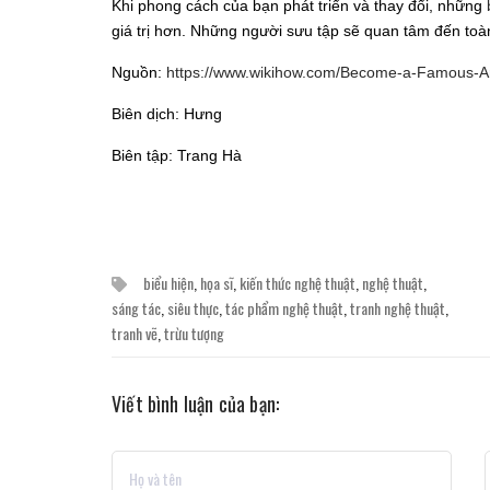
Khi phong cách của bạn phát triển và thay đổi, những
giá trị hơn. Những người sưu tập sẽ quan tâm đến toà
Nguồn:
https://www.wikihow.com/Become-a-Famous-Ar
Biên dịch: Hưng
Biên tập: Trang Hà
biểu hiện
,
họa sĩ
,
kiến thức nghệ thuật
,
nghệ thuật
,
sáng tác
,
siêu thực
,
tác phẩm nghệ thuật
,
tranh nghệ thuật
,
tranh vẽ
,
trừu tượng
Viết bình luận của bạn: