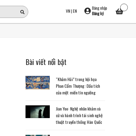
Đăng nhập
VN
|
EN
Đăng ký
Bài viết nổi bật
“Khảm Hải” trong hội họa
Phan Cẩm Thượng: Dấu tích
của một miền tín ngưỡng
Jian Yoo: Nghệ nhân khảm xà
cừ và hành trình tái sinh nghệ
thuật truyền thống Hàn Quốc