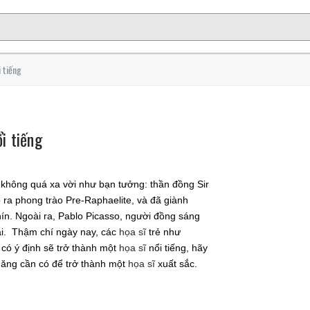
 tiếng
i tiếng
 không quá xa vời như bạn tưởng: thần đồng Sir
p ra phong trào Pre-Raphaelite, và đã giành
hín. Ngoài ra, Pablo Picasso, người đồng sáng
tài. Thậm chí ngày nay, các
họa sĩ
trẻ như
có ý định sẽ trở thành một
họa sĩ
nổi tiếng, hãy
 năng cần có để trở thành một
họa sĩ
xuất sắc.