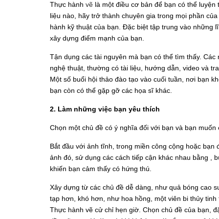
Thực hành
vẽ
là một điều cơ bản để bạn có thể luyện 
liệu nào, hãy trở thành chuyên gia trong mọi phần củ
hành kỹ thuật của bạn. Đặc biệt tập trung vào những 
xây dựng điểm mạnh của bạn.
Tận dụng các tài nguyên mà bạn có thể tìm thấy. Các
nghệ thuật, thường có tài liệu, hướng dẫn, video và tr
Một số buổi hội thảo đào tạo vào cuối tuần, nơi bạn 
bạn còn có thể gặp gỡ các họa sĩ khác.
2. Làm những việc bạn yêu thích
Chọn một chủ đề có ý nghĩa đối với bạn và bạn muốn
Bắt đầu với ảnh tĩnh, trong miền công cộng hoặc bạn
ảnh đó, sử dụng các cách tiếp cận khác nhau bằng , bút
khiến bạn cảm thấy có hứng thú.
Xây dựng từ các chủ đề dễ dàng, như quả bóng cao su
tạp hơn, khó hơn, như hoa hồng, một viên bi thủy tinh 
Thực hành vẽ cử chỉ hẹn giờ. Chọn chủ đề của bạn, đặ