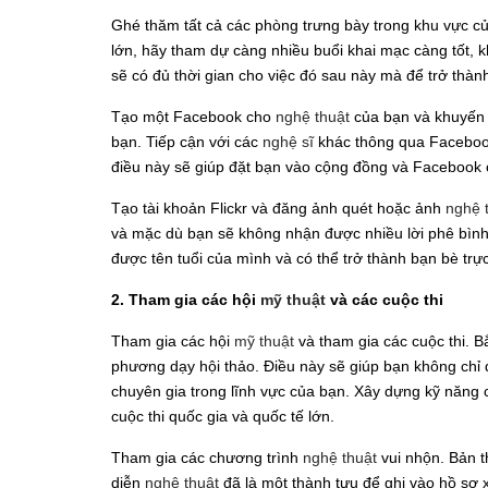
Ghé thăm tất cả các phòng trưng bày trong khu vực c
lớn, hãy tham dự càng nhiều buổi khai mạc càng tốt,
sẽ có đủ thời gian cho việc đó sau này mà để trở thà
Tạo một Facebook cho
nghệ thuật
của bạn và khuyến k
bạn. Tiếp cận với các
nghệ sĩ
khác thông qua Faceboo
điều này sẽ giúp đặt bạn vào cộng đồng và Facebook 
Tạo tài khoản Flickr và đăng ảnh quét hoặc ảnh
nghệ 
và mặc dù bạn sẽ không nhận được nhiều lời phê bình 
được tên tuổi của mình và có thể trở thành bạn bè trự
2. Tham gia các hội
mỹ thuật
và các cuộc thi
Tham gia các hội
mỹ thuật
và tham gia các cuộc thi. B
phương dạy hội thảo. Điều này sẽ giúp bạn không chỉ
chuyên gia trong lĩnh vực của bạn. Xây dựng kỹ năng 
cuộc thi quốc gia và quốc tế lớn.
Tham gia các chương trình
nghệ thuật
vui nhộn. Bản 
diễn
nghệ thuật
đã là một thành tựu để ghi vào hồ sơ x