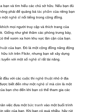
ủa bạn và tìm hiểu các chủ sở hữu. Nếu bạn đủ
 không phải để quảng bá
tác phẩm
của riêng bạn
nh một
nghệ sĩ
nổi tiếng trong cộng đồng.
hích mọi người truy cập và thích trang của
k. Giống như ghé thăm các phòng trưng bày,
có thể vươn xa hơn khu vực lân cận của bạn.
thuật
của bạn. Đó là một cộng đồng năng động
hữu ích trên Flickr, nhưng bạn sẽ xây dựng
c tuyến với một số
nghệ sĩ
rất tài năng.
ắt đầu với các cuộc thi
nghệ thuật
nhỏ ở địa
 được biết đến như một
nghệ sĩ
mà còn là một
của bạn cho đến khi bạn có thể tham gia các
thân việc đưa một
bức tranh
vào một buổi trình
in việc của bạn. Khi bạn có quá nhiều, hãy rút