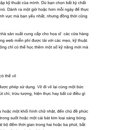
tập kỹ thuật của mình. Dù bạn chọn bất kỳ chất
a nó. Dành ra một giờ hoặc hơn mỗi ngày để thực
lĩnh vực mà bạn yếu nhất, nhưng đồng thời cũng
 nhà sản xuất cung cấp cho họa sĩ các cửa hàng
ang web miễn phí được tải với các mẹo, kỹ thuật.
không chỉ có thể học thêm một số kỹ năng mới mà
 có thể
vẽ
 được phép sử dụng.
Vẽ
đi
vẽ
lại cùng một bức
 chì, trừu tượng, hiện thực hay bất cứ điều gì
 hoặc một khối hình chữ nhật, đến chủ đề phức
trong suốt hoặc một cái bát kim loại sáng bóng.
t bộ đếm thời gian trong hai hoặc ba phút, bắt