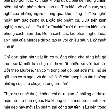
biệt bao gồm các kỹ thuật không được biết đến trong chính
niên đại sản phẩm được tạo ra. Tìm hiểu về cảm xúc, suy
nghĩ của những người trong quá khứ cũng là điều
nghệ
nhân
tâm đăc thông qua các
tác phẩm
cũ. Dựa trên kinh
nghiệm này, các biểu thức "makie" mới được tìm kiếm với
phong cách hiện đại. Đó là cách các
tác phẩm nghệ thuật
sơn mài
của Murose được tạo ra với chiều sâu và kỹ thuật
tinh tế.
Chỉ đơn giản như bát ăn cơm, ông cũng cho rằng bát gỗ
thực sự là một lựa chọn tốt hơn rất nhiều so với bát sứ.
Bởi theo Murose, “ăn cơm trong bát gỗ, bát sơn mài. nó sẽ
giữ cho cơm ngon và ấm, và ó sẽ cho phép bạn tận hưởng
những cuộc trò chuyện trong bữa ăn”.
Thực sự
nghệ thuật
không chỉ đơn giản là những gì được
hiện hữu ra bên ngoài. Nó không chỉ là một bức
tranh sơn
mài
đẹp hay một sản phẩm thủ công đắt tiền, sâu bên trong