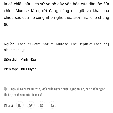
là cả chiều sâu lịch sử và bề dày văn hóa của dân tộc. Và
chính Murose là người đang cùng níu giữ và khai phá
chiều sâu của nó cũng như
nghệ thuật sơn mài
cho chúng
ta.
Nguồn:
“Lacquer Artist, Kazumi Murose” The Depth of Lacquer
|
nihonmono.jp
Biên dịch: Minh Hậu
Biên tập: Thu Huyền
họa sĩ
,
Kazumi Murose
,
kiến thức nghệ thuật
,
nghệ thuật
,
tác phẩm nghệ
thuật
,
tranh sơn mài
,
tranh vẽ
Chia sẻ: