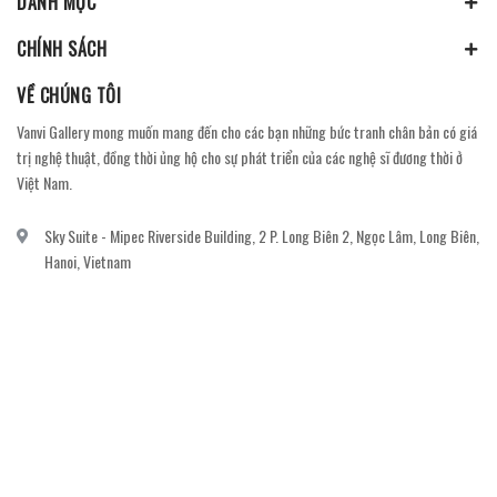
DANH MỤC
CHÍNH SÁCH
VỀ CHÚNG TÔI
Vanvi Gallery mong muốn mang đến cho các bạn những bức tranh chân bản có giá
trị nghệ thuật, đồng thời ủng hộ cho sự phát triển của các nghệ sĩ đương thời ở
Việt Nam.
Sky Suite - Mipec Riverside Building, 2 P. Long Biên 2, Ngọc Lâm, Long Biên,
Hanoi, Vietnam
vanvi.gallery@gmail.com
0906060689
DỊCH VỤ KHÁCH HÀNG
Gửi email đăng ký để nhận thông báo mới nhất về khuyến mãi, sự kiện nổi bật dành
cho khách hàng.