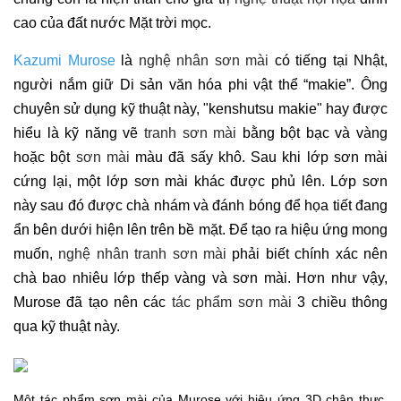
cao của đất nước Mặt trời mọc.
Kazumi Murose
là
nghệ nhân sơn mài
có tiếng tại Nhật,
người nắm giữ Di sản văn hóa phi vật thể “makie”. Ông
chuyên sử dụng kỹ thuật này, "kenshutsu makie" hay được
hiểu là kỹ năng vẽ
tranh sơn mài
bằng bột bạc và vàng
hoặc bột
sơn mài
màu đã sấy khô. Sau khi lớp sơn mài
cứng lại, một lớp sơn mài khác được phủ lên. Lớp sơn
này sau đó được chà nhám và đánh bóng để họa tiết đang
ẩn bên dưới hiện lên trên bề mặt. Để tạo ra hiệu ứng mong
muốn,
nghệ nhân tranh sơn mài
phải biết chính xác nên
chà bao nhiêu lớp thếp vàng và sơn mài. Hơn như vậy,
Murose đã tạo nên các
tác phẩm sơn mài
3 chiều thông
qua kỹ thuật này.
Một tác phẩm sơn mài của Murose với hiệu ứng 3D chân thực,