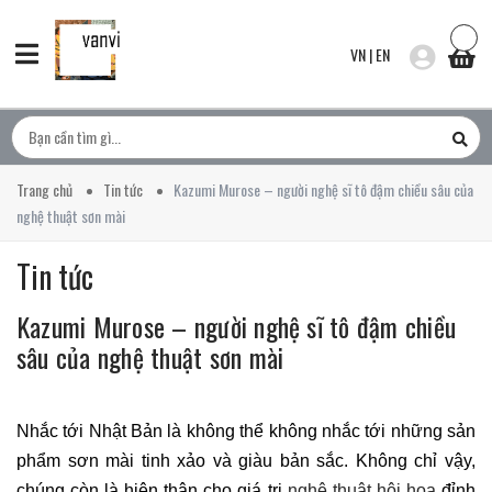
VN
|
EN
Trang chủ
Tin tức
Kazumi Murose – người nghệ sĩ tô đậm chiều sâu của
nghệ thuật sơn mài
Tin tức
Kazumi Murose – người nghệ sĩ tô đậm chiều
sâu của nghệ thuật sơn mài
Nhắc tới Nhật Bản là không thể không nhắc tới những sản
phẩm sơn mài tinh xảo và giàu bản sắc. Không chỉ vậy,
chúng còn là hiện thân cho giá trị
nghệ thuật hội họa
đỉnh