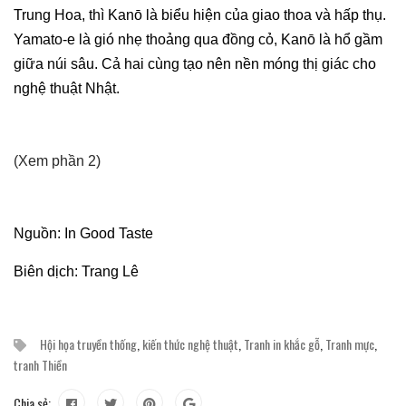
Trung Hoa, thì Kanō là biểu hiện của giao thoa và hấp thụ.
Yamato-e là gió nhẹ thoảng qua đồng cỏ, Kanō là hổ gầm
giữa núi sâu. Cả hai cùng tạo nên nền móng thị giác cho
nghệ thuật Nhật.
(Xem phần 2)
Nguồn: In Good Taste
Biên dịch: Trang Lê
Hội họa truyền thống
,
kiến thức nghệ thuật
,
Tranh in khắc gỗ
,
Tranh mực
,
tranh Thiền
Chia sẻ: