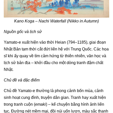
Kano Koga – Nachi Waterfall (Nikko in Autumn)
Nguồn gốc và lịch sử
Yamato-e xuất hiện vào thời Heian (794–1185), giai đoạn
Nhật Bản tạm thời cắt đứt liên hệ với Trung Quốc. Các họa
sĩ khi ấy quay về tìm cảm hứng từ thiên nhiên, văn học và
lịch sử bản địa – khởi đầu cho một dòng tranh đậm chất
Nhật.
Chủ đề và đặc điểm
Chủ đề Yamato-e thường là phong cảnh bốn mùa, cảnh
sinh hoạt cung đình, truyện dân gian. Tranh hay xuất hiện
trong tranh cuộn (
emaki
) – kể chuyện bằng hình ảnh liên
tục. Đường nét mềm mại, đồi núi uốn lượn, màu sắc thanh