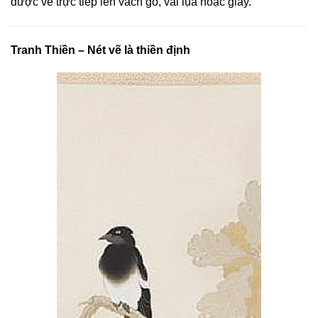
được vẽ trực tiếp lên vách gỗ, vải lụa hoặc giấy.
Tranh Thiền – Nét vẽ là thiền định