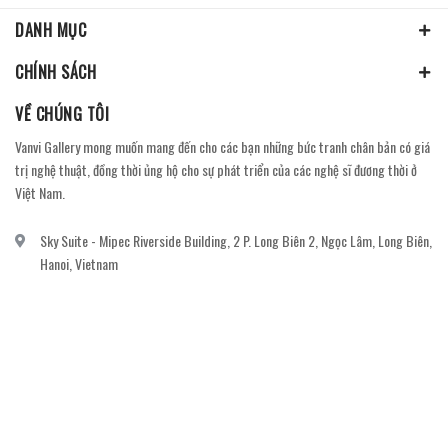
DANH MỤC
CHÍNH SÁCH
VỀ CHÚNG TÔI
Vanvi Gallery mong muốn mang đến cho các bạn những bức tranh chân bản có giá
trị nghệ thuật, đồng thời ủng hộ cho sự phát triển của các nghệ sĩ đương thời ở
Việt Nam.
Sky Suite - Mipec Riverside Building, 2 P. Long Biên 2, Ngọc Lâm, Long Biên,
Hanoi, Vietnam
vanvi.gallery@gmail.com
0906060689
DỊCH VỤ KHÁCH HÀNG
Gửi email đăng ký để nhận thông báo mới nhất về khuyến mãi, sự kiện nổi bật dành