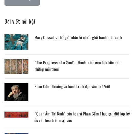
Bài viết nổi bật
Mary Cassatt: Thế giới nhìn từ chiếc ghế bành màu xanh
“The Progress of a Soul” - Hành trình của linh hồn qua
những mũi thêu
Phan Cẩm Thượng và hành trình đọc văn hoá Việt
“Quan Âm Thị Kính” của họa sĩ Phan Cẩm Thượng: Một lớp ký
ức văn hóa trên mặt vóc