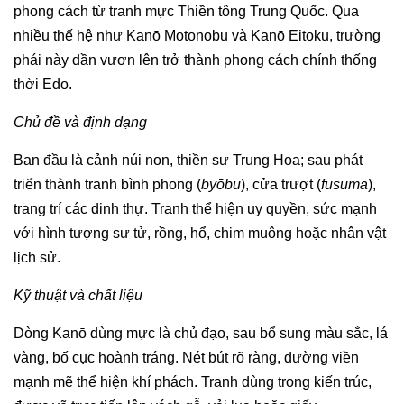
phong cách từ tranh mực Thiền tông Trung Quốc. Qua
nhiều thế hệ như Kanō Motonobu và Kanō Eitoku, trường
phái này dần vươn lên trở thành phong cách chính thống
thời Edo.
Chủ đề và định dạng
Ban đầu là cảnh núi non, thiền sư Trung Hoa; sau phát
triển thành tranh bình phong (
byōbu
), cửa trượt (
fusuma
),
trang trí các dinh thự. Tranh thể hiện uy quyền, sức mạnh
với hình tượng sư tử, rồng, hổ, chim muông hoặc nhân vật
lịch sử.
Kỹ thuật và chất liệu
Dòng Kanō dùng mực là chủ đạo, sau bổ sung màu sắc, lá
vàng, bố cục hoành tráng. Nét bút rõ ràng, đường viền
mạnh mẽ thể hiện khí phách. Tranh dùng trong kiến trúc,