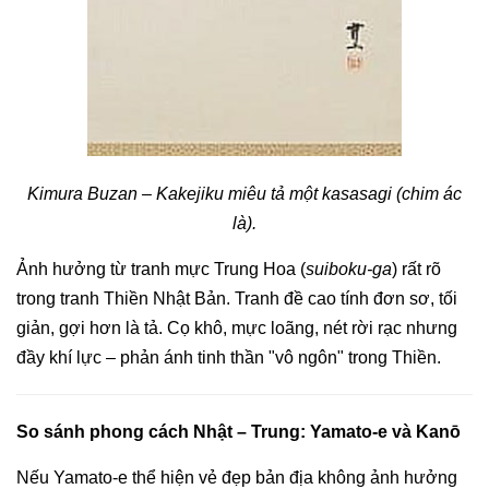
Kimura Buzan – Kakejiku miêu tả một kasasagi (chim ác
là).
Ảnh hưởng từ tranh mực Trung Hoa (
suiboku-ga
) rất rõ
trong tranh Thiền Nhật Bản. Tranh đề cao tính đơn sơ, tối
giản, gợi hơn là tả. Cọ khô, mực loãng, nét rời rạc nhưng
đầy khí lực – phản ánh tinh thần "vô ngôn" trong Thiền.
So sánh phong cách Nhật – Trung: Yamato-e và Kanō
Nếu Yamato-e thể hiện vẻ đẹp bản địa không ảnh hưởng