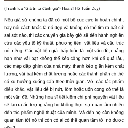
(Tranh lụa "Giá trị tự đánh giá"- Họa sĩ Hồ Tuấn Duy)
Nếu giả sử chúng ta đã có một bố cục cực kì hoàn chỉnh,
hay nói cách khác là nó đẹp và không có thể tìm ra bất cứ
sai sót nào, thì các chuyên gia bây giờ sẽ tiến hành nghiên
cứu các yếu tố kỹ thuật, phương tiện, vật liệu và cấu trúc
nói riêng. Các vật liệu giá thấp luôn là một vấn đề, chẳng
hạn như vải bạt không thể kéo căng hơn khi để quá lâu,
các mép dập ghim của nhà máy, thanh kéo giãn kém chất
lượng, vải bạt kém chất lượng hoặc các thành phần có thể
có xu hướng xuống cấp theo thời gian. Với các
tác phẩm
điêu khắc
, vật liệu dễ bị nứt, lõm hoặc uốn cong có thể là
một vấn đề. Những
họa sĩ
tiết kiệm chi phí nguyên vật liệu
sẽ tạo ra ấn tượng rằng họ không thực sự quan tâm nhiều
đến
tác phẩm
nghệ thuật của mình. Và đến họ còn không
quan tâm tới nó thì còn có ai có thể quan tâm tới nó được
nữa?