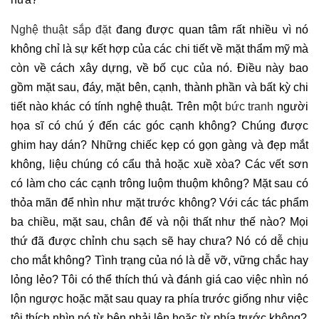
Nghệ thuật sắp đặt
đang được quan tâm rất nhiều vì nó
không chỉ là sự kết hợp của các chi tiết về mặt thẩm mỹ mà
còn về cách xây dựng, về bố cục của nó. Điều này bao
gồm mặt sau, đáy, mặt bên, cạnh, thành phần và bất kỳ chi
tiết nào khác có tính nghệ thuật. Trên một
bức tranh
người
họa sĩ có chú ý đến các góc cạnh không? Chúng được
ghim hay dán? Những chiếc kẹp có gọn gàng và đẹp mắt
không, liệu chúng có cẩu thả hoặc xuề xòa? Các vết sơn
có làm cho các cạnh trông luộm thuộm không? Mặt sau có
thỏa mãn để nhìn như mặt trước không? Với các tác phẩm
ba chiều, mặt sau, chân đế và nội thất như thế nào? Mọi
thứ đã được chỉnh chu sạch sẽ hay chưa? Nó có dễ chịu
cho mắt không? Tình trạng của nó là dễ vỡ, vững chắc hay
lỏng lẻo? Tôi có thể thích thú và đánh giá cao việc nhìn nó
lộn ngược hoặc mặt sau quay ra phía trước giống như việc
tôi thích nhìn nó từ bên phải lên hoặc từ phía trước không?