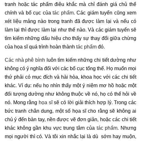
tranh hoặc tác phẩm điêu khắc mà chỉ đánh giá chủ thể
chính và bố cục của
tác phẩm
. Các giám tuyển cũng xem
xét liệu mảng nào trong tranh đã được làm lại và nếu có
làm lại thì được làm lại như thế nào. Và các giám tuyển sẽ
tìm kiếm những dấu hiệu cho thấy sự thay đổi giữa chừng
của họa sĩ quá trình hoàn thành
tác phẩm
đó.
Các nhà phê bình
luôn tìm kiếm những chi tiết dường như
không có ý nghĩa đối với các bố cục tổng thể. Họ muốn mọi
thứ phải có mục đích và hài hòa, khoa học với các chi tiết
khác. Ví dụ: nếu họ nhìn thấy một ý niệm mơ hồ hoặc một
đối tượng dường như không thuộc về nó, họ có thể hỏi về
nó. Mong rằng
họa sĩ
sẽ có lời giải thích hợp lý. Trong các
bức tranh chân dung, một số họa sĩ cho rằng sẽ không ai
chú ý đến bàn tay, nền được vẽ đơn giản, hoặc các chi tiết
khác không gần khu vực trung tâm của
tác phẩm
. Nhưng
mọi người thì có. Và tôi xin nhắc lại là dù sớm hay muộn,