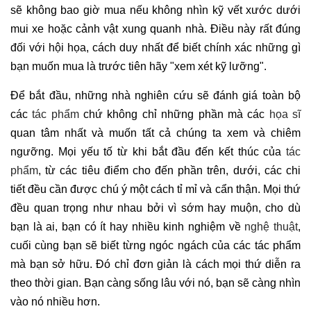
sẽ không bao giờ mua nếu không nhìn kỹ vết xước dưới
mui xe hoặc cảnh vật xung quanh nhà. Điều này rất đúng
đối với hội họa, cách duy nhất để biết chính xác những gì
bạn muốn mua là trước tiên hãy "xem xét kỹ lưỡng".
Để bắt đầu, những nhà nghiên cứu sẽ đánh giá toàn bộ
các
tác phẩm
chứ không chỉ những phần mà các
họa sĩ
quan tâm nhất và muốn tất cả chúng ta xem và chiêm
ngưỡng. Mọi yếu tố từ khi bắt đầu đến kết thúc của
tác
phẩm
, từ các tiêu điểm cho đến phần trên, dưới, các chi
tiết đều cần được chú ý một cách tỉ mỉ và cẩn thận. Mọi thứ
đều quan trọng như nhau bởi vì sớm hay muộn, cho dù
bạn là ai, bạn có ít hay nhiều kinh nghiệm về
nghệ thuật
,
cuối cùng bạn sẽ biết từng ngóc ngách của các tác phẩm
mà bạn sở hữu. Đó chỉ đơn giản là cách mọi thứ diễn ra
theo thời gian. Bạn càng sống lâu với nó, bạn sẽ càng nhìn
vào nó nhiều hơn.