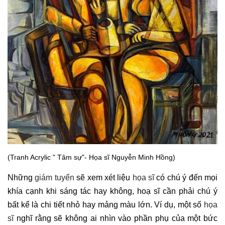
(Tranh Acrylic " Tâm sự"- Họa sĩ Nguyễn Minh Hồng)
Những
giám tuyển
sẽ xem xét liệu
họa sĩ
có chú ý đến mọi
khía cạnh khi sáng tác hay không, hoạ sĩ cần phải chú ý
bất kể là chi tiết nhỏ hay mảng màu lớn. Ví dụ, một số
họa
sĩ
nghĩ rằng sẽ không ai nhìn vào phần phụ của một bức