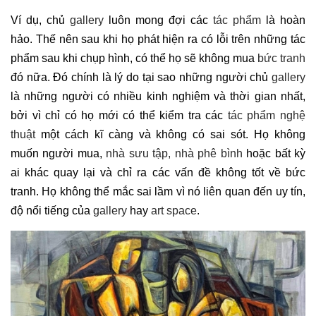
Ví dụ, chủ
gallery
luôn mong đợi các
tác phẩm
là hoàn
hảo. Thế nên sau khi họ phát hiện ra có lỗi trên những tác
phẩm sau khi chụp hình, có thể họ sẽ không mua
bức tranh
đó nữa. Đó chính là lý do tại sao những người chủ
gallery
là những người có nhiều kinh nghiệm và thời gian nhất,
bởi vì chỉ có họ mới có thể kiểm tra các
tác phẩm nghệ
thuật
một cách kĩ càng và không có sai sót. Họ không
muốn người mua,
nhà sưu tập, nhà phê bình
hoặc bất kỳ
ai khác quay lại và chỉ ra các vấn đề không tốt về bức
tranh. Họ không thể mắc sai lầm vì nó liên quan đến uy tín,
độ nổi tiếng của
gallery
hay
art space
.