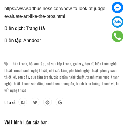
https://www.artbusiness.com/how-to-look-at-judge-
evaluate-art-like-the-pros.html
Biên dịch: Trang Hà
Biên tập: Ahndoar
bán tranh
,
bộ sưu tập
,
bộ sưu tập tranh
,
gallery
,
họa sĩ
,
kiến thức nghệ
thuật
,
mua tranh
,
nghệ thuật
,
nhà sưu tầm
,
phê bình nghệ thuật
,
phong cách
thiết kế
,
sơn dầu
,
sưu tầm tranh
,
tác phẩm nghệ thuật
,
tranh màu nước
,
tranh
nghệ thuật
,
tranh sơn dầu
,
tranh treo phòng ăn
,
tranh treo tường
,
tranh vẽ
,
tư
vấn nghệ thuật
Chia sẻ:
Viết bình luận của bạn: