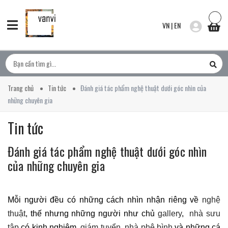
VN
|
EN
Trang chủ
Tin tức
Đánh giá tác phẩm nghệ thuật dưới góc nhìn của
những chuyên gia
Tin tức
Đánh giá tác phẩm nghệ thuật dưới góc nhìn
của những chuyên gia
Mỗi người đều có những cách nhìn nhận riêng về
nghệ
thuật
, thế nhưng những người như chủ
gallery
,
nhà sưu
tập
có kinh nghiệm,
giám tuyển
,
nhà phê bình
và những cá