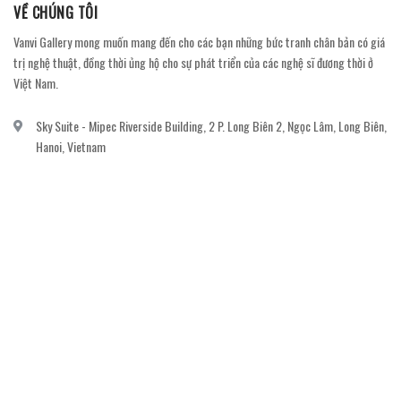
VỀ CHÚNG TÔI
Vanvi Gallery mong muốn mang đến cho các bạn những bức tranh chân bản có giá
trị nghệ thuật, đồng thời ủng hộ cho sự phát triển của các nghệ sĩ đương thời ở
Việt Nam.
Sky Suite - Mipec Riverside Building, 2 P. Long Biên 2, Ngọc Lâm, Long Biên,
Hanoi, Vietnam
vanvi.gallery@gmail.com
0906060689
DỊCH VỤ KHÁCH HÀNG
Gửi email đăng ký để nhận thông báo mới nhất về khuyến mãi, sự kiện nổi bật dành
cho khách hàng.