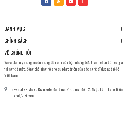
DANH MỤC
CHÍNH SÁCH
VỀ CHÚNG TÔI
Vanvi Gallery mong muốn mang đến cho các bạn những bức tranh chân bản có giá
trị nghệ thuật, đồng thời ủng hộ cho sự phát triển của các nghệ sĩ đương thời ở
Việt Nam.
Sky Suite - Mipec Riverside Building, 2 P. Long Biên 2, Ngọc Lâm, Long Biên,
Hanoi, Vietnam
vanvi.gallery@gmail.com
0906060689