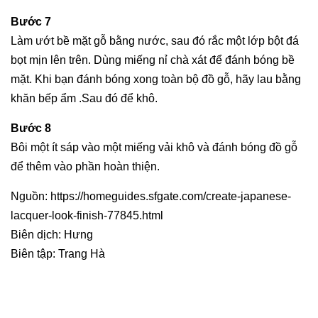
Bước 7
Làm ướt bề mặt gỗ bằng nước, sau đó rắc một lớp bột đá
bọt mịn lên trên. Dùng miếng nỉ chà xát để đánh bóng bề
mặt. Khi bạn đánh bóng xong toàn bộ đồ gỗ, hãy lau bằng
khăn bếp ẩm .Sau đó để khô.
Bước 8
Bôi một ít sáp vào một miếng vải khô và đánh bóng đồ gỗ
để thêm vào phần hoàn thiện.
Nguồn: https://homeguides.sfgate.com/create-japanese-
lacquer-look-finish-77845.html
Biên dịch: Hưng
Biên tập: Trang Hà