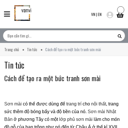
VN
|
EN
Trang chủ
Tin tức
Cách để tạo ra một bức tranh sơn mài
Tin tức
Cách để tạo ra một bức tranh sơn mài
Sơn mài
có thể được dùng để
trang trí
cho
nội thất
, trang
sức thêm độ bóng bẩy và độ bền của nó.
Sơn mài Nhật
Bản
ở phương Tây có một
lớp phủ sơn mài
làm cho món
đồ gỗ của bạn trông như nó đến từ Châu Á ở thế kỉ XVII.