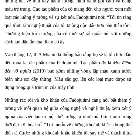
những nét vẽ tràn đầy năng lượng, hình dạng gợi cảm và bảng
màu trẻ trung. Các tác phẩm của cô mang đến cho người xem một
loạt các luồng ý tưởng và sự kết nối. Fadojutimi nói: “Tôi tin rằng
quá trình làm nghệ thuật của tôi không độc đáo hơn bản thân tôi”.
Thương hiệu
trừu tượng
của cô thực sự rất quấn hút với những
cách tạo dấu ấn của riêng cô ấy.
Vào tháng 12, ICA Miami đã thông báo rằng họ sẽ là tổ chức đầu
tiên mua lại tác phẩm của Fadojutimi. Tác phẩm đó là
Một điểm
đến vô nghĩa
(2019) bao gồm những vòng lặp màu xanh nước
biển như sợi dây thừng. Màu sắc gợi lên các loại mực được sử
dụng trong quá trình in của máy tính.
Những rắc rối và khó khăn của Fadojutimi càng nổi bật thêm ý
tưởng về mối quan hệ giữa công nghệ và nghệ thuật, xem xét ý
nghĩa của việc tạo ra một thứ tương tự như một bức
tranh
trong
thời đại kỹ thuật số. “Tôi muốn vẽ những khoảnh khắc không thể
diễn tả được: những khoảnh khắc khiến tôi say mê và thách thức