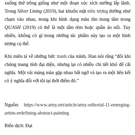
xuống thứ trông giống như một đoạn xúc xích nướng lấp lánh.
Trong
Silver Lining
(2019), hai khuôn mặt
trừu tượng
dường như
chạm vào nhau, trong khi hình dạng màu tím trung tâm trong
QUASH
(2019) có thể là một tấm rèm hoặc quần áo nổi. Tuy
nhiên, không có gì trong những tác phẩm này tạo ra một hình
tượng cụ thể.
Khi miêu tả về những bức
tranh
của mình, Han nói rằng “đôi khi
chúng mang tính đại diện, nhưng lại có nhiều chi tiết khó để cắt
nghĩa. Một vài mảng màu gặp nhau bất ngờ và tạo ra một liên kết
có ý nghĩa đối với tôi tại thời điểm đó.”
Nguồn:
https://www.artsy.net/article/artsy-editorial-11-emerging-
artists-redefining-abstract-painting
Biên dịch: Đạt