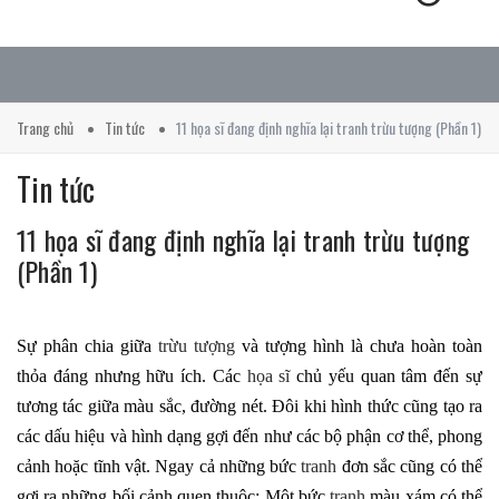
Trang chủ
Tin tức
11 họa sĩ đang định nghĩa lại tranh trừu tượng (Phần 1)
Tin tức
11 họa sĩ đang định nghĩa lại tranh trừu tượng
(Phần 1)
Sự phân chia giữa
trừu tượng
và tượng hình là chưa hoàn toàn
thỏa đáng nhưng hữu ích. Các
họa sĩ
chủ yếu quan tâm đến sự
tương tác giữa màu sắc, đường nét. Đôi khi hình thức cũng tạo ra
các dấu hiệu và hình dạng gợi đến như các bộ phận cơ thể, phong
cảnh hoặc tĩnh vật. Ngay cả những bức
tranh
đơn sắc cũng có thể
gợi ra những bối cảnh quen thuộc: Một bức
tranh
màu xám có thể