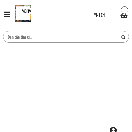
VN
|
EN