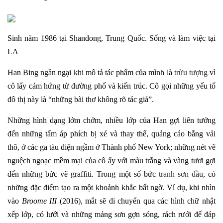
Sinh năm 1986 tại Shandong, Trung Quốc. Sống và làm việc tại
LA
Han Bing ngần ngại khi mô tả tác phẩm của mình là
trừu tượng
vì
cô lấy cảm hứng từ đường phố và kiến ​​trúc. Cô gọi những yếu tố
đô thị này là “những bài thơ không rõ tác giả”.
Những hình dạng lởm chởm, nhiều lớp của Han gợi liên tưởng
đến những tấm áp phích bị xé và thay thế, quảng cáo bằng vải
thô, ở các ga tàu điện ngầm ở Thành phố New York; những nét vẽ
nguệch ngoạc mềm mại của cô ấy với màu trắng và vàng tươi gợi
đến những bức vẽ graffiti. Trong một số bức
tranh sơn dầu
, có
những đặc điểm tạo ra một khoảnh khắc bất ngờ. Ví dụ, khi nhìn
vào
Broome III
(2016), mắt sẽ di chuyển qua các hình chữ nhật
xếp lớp, có lưới và những mảng sơn gợn sóng, rách rưới để đáp