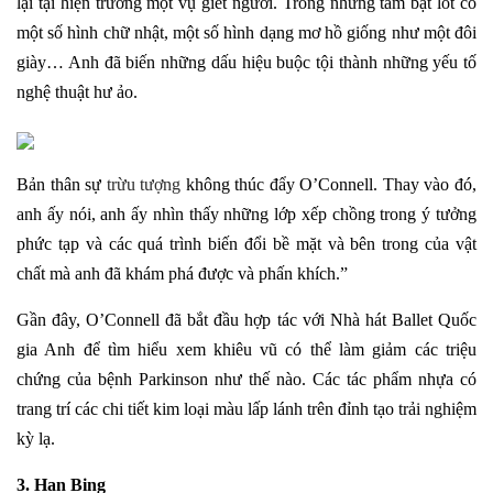
lại tại hiện trường một vụ giết người. Trong những tấm bạt lót có
một số hình chữ nhật, một số hình dạng mơ hồ giống như một đôi
giày… Anh đã biến những dấu hiệu buộc tội thành những yếu tố
nghệ thuật hư ảo.
Bản thân sự
trừu tượng
không thúc đẩy O’Connell. Thay vào đó,
anh ấy nói, anh ấy nhìn thấy những lớp xếp chồng trong ý tưởng
phức tạp và các quá trình biến đổi bề mặt và bên trong của vật
chất mà anh đã khám phá được và phấn khích.”
Gần đây, O’Connell đã bắt đầu hợp tác với Nhà hát Ballet Quốc
gia Anh để tìm hiểu xem khiêu vũ có thể làm giảm các triệu
chứng của bệnh Parkinson như thế nào. Các tác phẩm nhựa có
trang trí các chi tiết kim loại màu lấp lánh trên đỉnh tạo trải nghiệm
kỳ lạ.
3. Han Bing