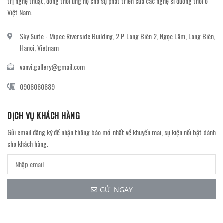
trị nghệ thuật, đồng thời ủng hộ cho sự phát triển của các nghệ sĩ đương thời ở
Việt Nam.
Sky Suite - Mipec Riverside Building, 2 P. Long Biên 2, Ngọc Lâm, Long Biên,
Hanoi, Vietnam
vanvi.gallery@gmail.com
0906060689
DỊCH VỤ KHÁCH HÀNG
Gửi email đăng ký để nhận thông báo mới nhất về khuyến mãi, sự kiện nổi bật dành
cho khách hàng.
GỬI NGAY