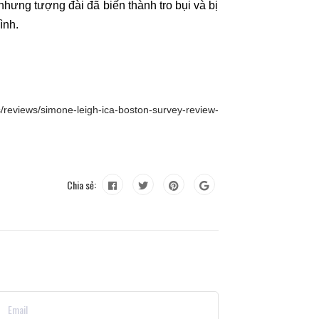
nhưng tượng đài đã biến thành tro bụi và bị
ình.
/reviews/simone-leigh-ica-boston-survey-review-
Chia sẻ: