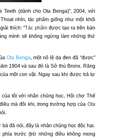
e Teeth (dành cho Ota Benga)”, 2004, với
 Thoạt nhìn, tác phẩm giống như một khối
giải thích: “
Tác phẩm
được tạo ra trên bàn
a rằng mình sẽ không ngừng làm những thứ
của
Ota Benga
, một nô lệ da đen đã “được”
 năm 1904 và sau đó là Sở thú Bronx. Răng
của một con vật. Ngay sau khi được trả tự
g của tôi với nhân chủng học, Hội chợ Thế
iều mà đôi khi, trong trường hợp của
Ota
ói.
 bà đã nói, đây là nhân chủng học độc hại.
t
phía trước (trừ những điều không mong