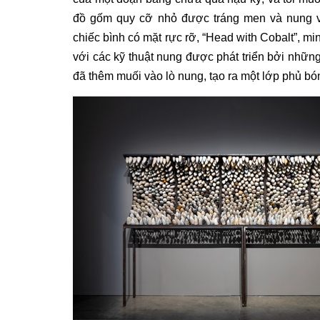
đồ gốm quy cỡ nhỏ được tráng men và nung v
chiếc bình có mặt rực rỡ, “Head with Cobalt”, 
với các kỹ thuật nung được phát triển bởi nhữ
đã thêm muối vào lò nung, tạo ra một lớp phủ bó