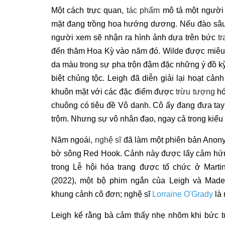
Một cách trực quan,
tác phẩm
mô tả một người 
mặt đang trồng hoa hướng dương. Nếu đào sâu
người xem sẽ nhận ra hình ảnh dựa trên bức
t
đến thăm Hoa Kỳ vào năm đó. Wilde được miêu tả
da màu trong sự pha trộn đậm đặc những ý đồ kỳ 
biệt chủng tộc. Leigh đã diễn giải lại hoạt cản
khuôn mặt với các đặc điểm được
trừu tượng
hó
chuông có tiêu đề Vô danh. Cô ấy đang đưa tay
trộm. Nhưng sự vô nhân đạo, ngay cả trong kiểu 
Năm ngoái,
nghệ sĩ
đã làm một phiên bản Anonymo
bờ sông Red Hook. Cảnh này được lấy cảm hứng 
trong Lễ hội hóa trang được tổ chức ở Martin
(2022), một bộ phim ngắn của Leigh và Madel
khung cảnh cô đơn; nghệ sĩ
Lorraine O'Grady
là 
Leigh kể rằng bà cảm thấy nhẹ nhõm khi bức tư