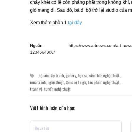
cháy khét có lẽ còn phảng phất trong không khí, 
gió mang đi. Sau đó, bà đi bộ trở lại studio của m
Xem thêm phần 1
tại đây
Nguồn:
https://www.artnews.com/art-news
1234664308/
bộ sưu tập tranh
,
gallery
,
họa sĩ
,
kiến thức nghệ thuật
,
mua tranh
,
nghệ thuật
,
Simone Leigh
,
tác phẩm nghệ thuật
,
tranh vẽ
,
tư vấn nghệ thuật
Viết bình luận của bạn: