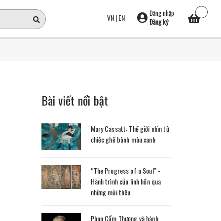
Đăng nhập
VN
|
EN
Đăng ký
Bài viết nổi bật
Mary Cassatt: Thế giới nhìn từ
chiếc ghế bành màu xanh
“The Progress of a Soul” -
Hành trình của linh hồn qua
những mũi thêu
Phan Cẩm Thượng và hành