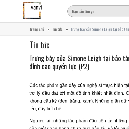
Trang chủ
Tin tức
Trưng bày của Simone Leigh tại bảo tàn
Tin tức
Trưng bày của Simone Leigh tại bảo tà
đỉnh cao quyền lực (P2)
Các
tác phẩm
gần đây của
nghệ sĩ
thực hiện tạ
trợ lý đều đạt tới một độ tinh khiết nhất địn
không cầu kỳ (đen, trắng, xám). Những giận dữ 
léo, đầy tiết chế.
Ngược lại, những
tác phẩm
đầu tiên từ những 
của một đoạn băng chưa qua hậu kỳ, và tôi muố