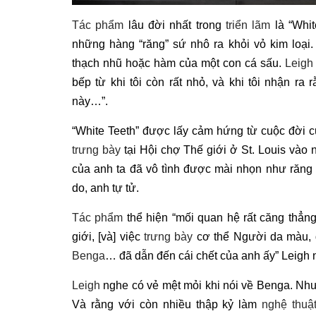
Tác phẩm
lâu đời nhất trong
triển lãm
là “Whit
những hàng “răng” sứ nhô ra khỏi vỏ kim loại.
thạch nhũ hoặc hàm của một con cá sấu.
Leigh
bếp từ khi tôi còn rất nhỏ, và khi tôi nhận r
này…”.
“White Teeth” được lấy cảm hứng từ cuộc đời 
trưng bày
tại Hội chợ Thế giới ở St. Louis vào
của anh ta đã vô tình được mài nhọn như răng 
do, anh tự tử.
Tác phẩm
thể hiện “mối quan hệ rất căng thẳn
giới, [và] việc
trưng bày
cơ thể Người da màu, đ
Benga
… đã dẫn đến cái chết của anh ấy” Leigh n
Leigh
nghe có vẻ mệt mỏi khi nói về Benga. Như
Và rằng với còn nhiều thập kỷ làm
nghệ thuậ