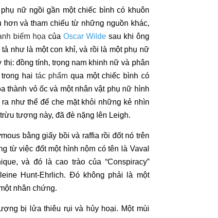
phụ nữ ngồi gần một chiếc bình có khuôn
 hơn và tham chiếu từ những nguồn khác,
ranh biếm họa
của
Oscar Wilde
sau khi ông
 như là một con khỉ, và rồi là một phụ nữ
thị: đồng tính, trọng nam khinh nữ và phân
h trong hai
tác phẩm
qua một chiếc bình có
a thành vỏ ốc và một nhân vật phụ nữ hình
 ra như thể để che mặt khỏi những kẻ nhìn
trừu tượng này, đã đè nặng lên Leigh.
us bằng giấy bồi và raffia rồi đốt nó trên
từ việc đốt một hình nộm có tên là Vaval
ique, và đó là cao trào của “Conspiracy”
eine Hunt-Ehrlich. Đó không phải là một
một nhân chứng.
ợng bị lửa thiêu rụi và hủy hoại. Một mùi