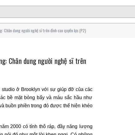
g: Chân dung người nghệ sĩ trên đỉnh cao quyền lực (P2)
ng: Chân dung người nghệ sĩ trên
i studio ở Brooklyn với sự giúp đỡ của các
h. Các bề mặt bóng bẩy và màu sắc hầu như
và buồn phiền trong đó được thể hiện khéo
năm 2000 có tính thô ráp, đầy năng lượng
n nói đó như một lời khen ngợi. Có những