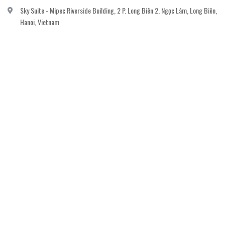
Sky Suite - Mipec Riverside Building, 2 P. Long Biên 2, Ngọc Lâm, Long Biên,
Hanoi, Vietnam
vanvi.gallery@gmail.com
0906060689
DỊCH VỤ KHÁCH HÀNG
Gửi email đăng ký để nhận thông báo mới nhất về khuyến mãi, sự kiện nổi bật dành
cho khách hàng.
GỬI NGAY
© Bản quyền thuộc về
Công ty cổ phần nghệ thuật The Muse
Cung cấp bởi
Sapo