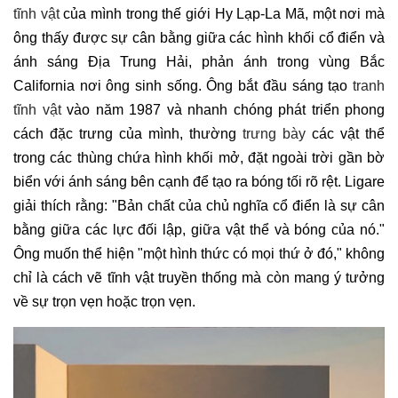
tĩnh vật
của mình trong thế giới Hy Lạp-La Mã, một nơi mà
ông thấy được sự cân bằng giữa các hình khối cổ điển và
ánh sáng Địa Trung Hải, phản ánh trong vùng Bắc
California nơi ông sinh sống. Ông bắt đầu sáng tạo
tranh
tĩnh vật
vào năm 1987 và nhanh chóng phát triển phong
cách đặc trưng của mình, thường
trưng bày
các vật thể
trong các thùng chứa hình khối mở, đặt ngoài trời gần bờ
biển với ánh sáng bên cạnh để tạo ra bóng tối rõ rệt. Ligare
giải thích rằng: "Bản chất của chủ nghĩa cổ điển là sự cân
bằng giữa các lực đối lập, giữa vật thể và bóng của nó."
Ông muốn thể hiện "một hình thức có mọi thứ ở đó," không
chỉ là cách vẽ tĩnh vật truyền thống mà còn mang ý tưởng
về sự trọn vẹn hoặc trọn vẹn.