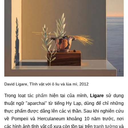
David Ligare, Tĩnh vật với ô liu và lúa mì, 2012
Trong loạt
tác phẩm
hiện tại của mình,
Ligare
sử dụng
thuật ngữ "aparchai" từ tiếng Hy Lạp, dùng để chỉ những
thực phẩm được dâng lên các vị thần. Sau khi nghiên cứu
về Pompeii và Herculaneum khoảng 10 năm trước, nơi
các hình ảnh tĩnh vật cổ xưa còn tồn tại trên
tranh tường
và