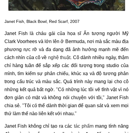
Janet Fish, Black Bowl, Red Scarf, 2007
Janet Fish là cháu gái của họa sĩ Ấn tượng người Mỹ
Clark Voorhees và lớn lên ở Bermuda, nơi mà sắc màu địa
phương rực rỡ và đa dạng đã ảnh hưởng mạnh mẽ đến
cách nhìn của cô về
nghệ thuật.
Cô dành nhiều ngày, thậm
chí hàng tuần để sắp xếp các đối tượng trong studio của
mình, tìm kiếm sự phản chiếu, khúc xạ và độ tương phản
trong cấu trúc và màu sắc. Quá trình này mang lại cho cô
những kết quả bất ngờ. "Có những lúc tôi vẽ tĩnh vật vì nó
đơn giản có mặt và không nói chuyện với tôi," Janet Fish
chia sẻ. "Tôi có thể dành thời gian để quan sát và xem mọi
thứ làm thế nào liên kết với nhau."
Janet Fish không chỉ tạo ra các
tác phẩm
mang tính năng