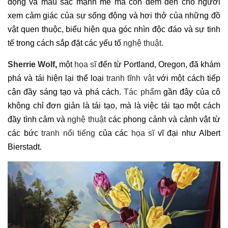
động và màu sắc mạnh mẽ mà còn đem đến cho người
xem cảm giác của sự sống động và hơi thở của những đồ
vật quen thuộc, biểu hiện qua góc nhìn độc đáo và sự tinh
tế trong cách sắp đặt các yếu tố
nghệ thuật.
Sherrie Wolf
,
một
họa sĩ
đến từ Portland, Oregon, đã khám
phá và tái hiện lại thể loại
tranh tĩnh vật
với một cách tiếp
cận đầy sáng tạo và phá cách.
Tác phẩm
gần đây của cô
không chỉ đơn giản là tái tạo, mà là việc tái tạo một cách
đầy tình cảm và
nghệ thuật
các phong cảnh và cảnh vật từ
các bức
tranh nổi tiếng
của các
họa sĩ
vĩ đại như Albert
Bierstadt.