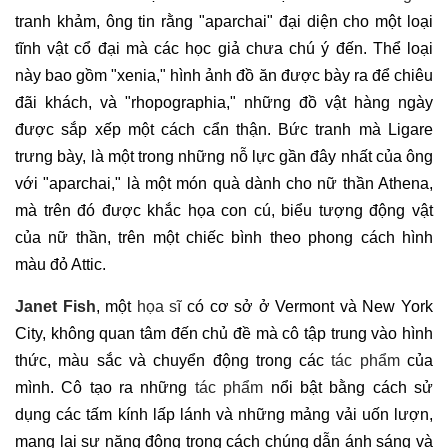
tranh khảm, ông tin rằng "aparchai" đại diện cho một loại
tĩnh vật cổ đại mà các học giả chưa chú ý đến. Thể loại
này bao gồm "xenia," hình ảnh đồ ăn được bày ra để chiêu
đãi khách, và "rhopographia," những đồ vật hàng ngày
được sắp xếp một cách cẩn thận. Bức tranh mà Ligare
trưng bày, là một trong những nỗ lực gần đây nhất của ông
với "aparchai," là một món quà dành cho nữ thần Athena,
mà trên đó được khắc họa con cú, biểu tượng động vật
của nữ thần, trên một chiếc bình theo phong cách hình
màu đỏ Attic.
Janet Fish
, một
họa sĩ
có cơ sở ở Vermont và New York
City, không quan tâm đến chủ đề mà cô tập trung vào hình
thức, màu sắc và chuyển động trong các
tác phẩm
của
mình. Cô tạo ra những
tác phẩm
nổi bật bằng cách sử
dụng các tấm kính lấp lánh và những mảng vải uốn lượn,
mang lại sự năng động trong cách chúng dẫn ánh sáng và