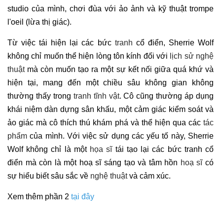
studio của mình, chơi đùa với ảo ảnh và kỹ thuật trompe
l'oeil (lừa thị giác).
Từ việc tái hiện lại các bức
tranh
cổ điển, Sherrie Wolf
không chỉ muốn thể hiện lòng tôn kính đối với
lịch sử nghệ
thuật
mà còn muốn tạo ra một sự kết nối giữa quá khứ và
hiện tại, mang đến một chiều sâu không gian không
thường thấy trong
tranh tĩnh vật
. Cô cũng thường áp dụng
khái niệm dàn dựng sân khấu, một cảm giác kiểm soát và
ảo giác mà cô thích thú khám phá và thể hiện qua các
tác
phẩm
của mình. Với việc sử dụng các yếu tố này, Sherrie
Wolf không chỉ là một
họa sĩ
tái tạo lại các bức tranh cổ
điển mà còn là một hoạ sĩ sáng tạo và tâm hồn
hoạ sĩ
có
sự hiểu biết sâu sắc về
nghệ thuật
và cảm xúc.
Xem thêm phần 2
tại đây