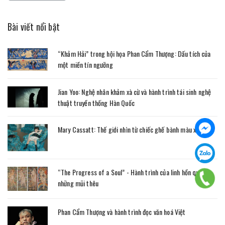
Bài viết nổi bật
“Khảm Hải” trong hội họa Phan Cẩm Thượng: Dấu tích của
một miền tín ngưỡng
Jian Yoo: Nghệ nhân khảm xà cừ và hành trình tái sinh nghệ
thuật truyền thống Hàn Quốc
Mary Cassatt: Thế giới nhìn từ chiếc ghế bành màu xanh
“The Progress of a Soul” - Hành trình của linh hồn qua
những mũi thêu
Phan Cẩm Thượng và hành trình đọc văn hoá Việt