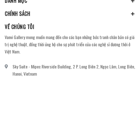
DANH MỤC
CHÍNH SÁCH
VỀ CHÚNG TÔI
Vanvi Gallery mong muốn mang đến cho các bạn những bức tranh chân bản có giá
trị nghệ thuật, đồng thời ủng hộ cho sự phát triển của các nghệ sĩ đương thời ở
Việt Nam.
Sky Suite - Mipec Riverside Building, 2 P. Long Biên 2, Ngọc Lâm, Long Biên,
Hanoi, Vietnam
vanvi.gallery@gmail.com
0906060689
DỊCH VỤ KHÁCH HÀNG
Gửi email đăng ký để nhận thông báo mới nhất về khuyến mãi, sự kiện nổi bật dành
cho khách hàng.