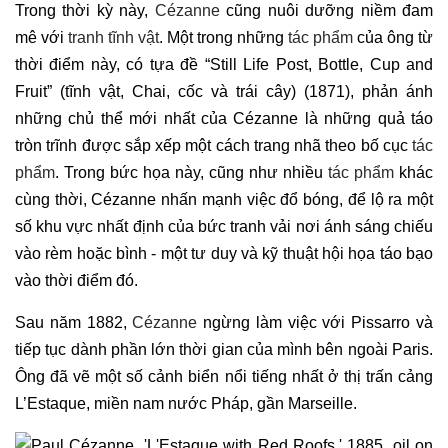
Trong thời kỳ này,
Cézanne
cũng nuôi dưỡng niềm đam
mê với
tranh tĩnh vật
. Một trong những
tác phẩm
của ông từ
thời điểm này, có tựa đề “Still Life Post, Bottle, Cup and
Fruit” (tĩnh vật, Chai, cốc và trái cây) (1871), phản ánh
những chủ thể mới nhất của Cézanne là những quả táo
tròn trĩnh được sắp xếp một cách trang nhã theo bố cục
tác
phẩm
. Trong bức họa này, cũng như nhiều
tác phẩm
khác
cùng thời, Cézanne nhấn mạnh việc đổ bóng, để lộ ra một
số khu vực nhất định của bức tranh vải nơi ánh sáng chiếu
vào rèm hoặc bình - một tư duy và kỹ thuật hội họa táo bạo
vào thời điểm đó.
Sau năm 1882,
Cézanne
ngừng làm việc với Pissarro và
tiếp tục dành phần lớn thời gian của mình bên ngoài Paris.
Ông đã vẽ một số cảnh biển nổi tiếng nhất ở thị trấn cảng
L’Estaque, miền nam nước Pháp, gần Marseille.