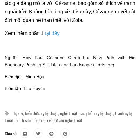
tác giả đang mô tả với
Cézanne
, bao gồm sở thích vẽ tranh
ngoài trời. Không hài lòng về điều này, Cézanne quyết cắt
đứt mối quan hệ thân thiết với Zola.
Xem thêm phần 1
tại đây
Nguồn:
How Paul Cézanne Charted a New Path with His
Boundary-Pushing Still Lifes and Landscapes
| artst.org
Biên dịch: Minh Hậu
Biên tập: Thu Huyền
họa sĩ
,
kiến thức nghệ thuật
,
nghệ thuật
,
tác phẩm nghệ thuật
,
tranh nghệ
thuật
,
tranh sơn dầu
,
tranh vẽ
,
tư vấn nghệ thuật
Chia sẻ: