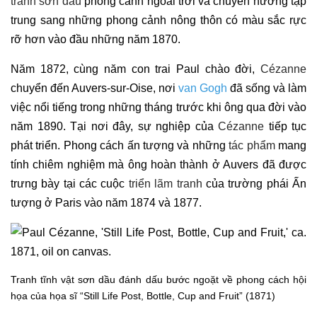
tranh sơn dầu
phong cảnh ngoài trời và chuyển hướng tập
trung sang những phong cảnh nông thôn có màu sắc rực
rỡ hơn vào đầu những năm 1870.
Năm 1872, cùng năm con trai Paul chào đời,
Cézanne
chuyển đến Auvers-sur-Oise, nơi
van Gogh
đã sống và làm
việc nổi tiếng trong những tháng trước khi ông qua đời vào
năm 1890. Tại nơi đây, sự nghiệp của
Cézanne
tiếp tục
phát triển. Phong cách ấn tượng và những
tác phẩm
mang
tính chiêm nghiệm mà ông hoàn thành ở Auvers đã được
trưng bày tại các cuộc
triển lãm tranh
của trường phái Ấn
tượng ở Paris vào năm 1874 và 1877.
Tranh tĩnh vật sơn dầu đánh dấu bước ngoặt về phong cách hội
họa của họa sĩ “Still Life Post, Bottle, Cup and Fruit” (1871)