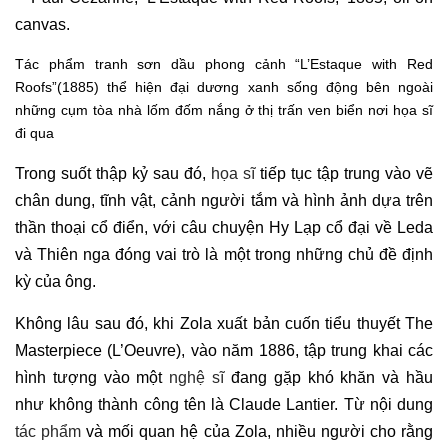
Tác phẩm tranh sơn dầu phong cảnh “L’Estaque with Red
Roofs”(1885) thể hiện đại dương xanh sống động bên ngoài
những cụm tòa nhà lốm đốm nắng ở thị trấn ven biển nơi họa sĩ
đi qua
Trong suốt thập kỷ sau đó,
họa sĩ
tiếp tục tập trung vào vẽ
chân dung, tĩnh vật, cảnh người tắm và hình ảnh dựa trên
thần thoại cổ điển, với câu chuyện Hy Lạp cổ đại về Leda
và Thiên nga đóng vai trò là một trong những chủ đề định
kỳ của ông.
Không lâu sau đó, khi Zola xuất bản cuốn tiểu thuyết The
Masterpiece (L’Oeuvre), vào năm 1886, tập trung khai các
hình tượng vào một
nghệ sĩ
đang gặp khó khăn và hầu
như không thành công tên là Claude Lantier. Từ nội dung
tác phẩm
và mối quan hệ của Zola, nhiều người cho rằng