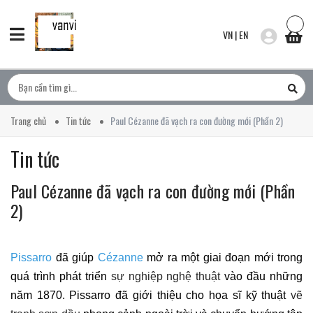
VN
|
EN
Trang chủ
Tin tức
Paul Cézanne đã vạch ra con đường mới (Phần 2)
Tin tức
Paul Cézanne đã vạch ra con đường mới (Phần
2)
Pissarro
đã giúp
Cézanne
mở ra một giai đoạn mới trong
quá trình phát triển
sự nghiệp nghệ thuật
vào đầu những
năm 1870. Pissarro đã giới thiệu cho họa sĩ kỹ thuật
vẽ