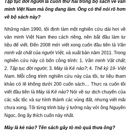
Tập tục đời người là cuốn thứ hai trong bộ sách về văn
minh Việt Nam mà ông đang làm. Ông có thể nói rõ hơn
về bộ sách này?
Những năm 1990, tôi định làm một nghiên cứu dài hơi về
văn minh Việt Nam theo cách riêng, nên bắt đầu làm tư
liệu để viết. Đến 2008 mới viết xong cuốn đầu tiên là
Văn
minh vật chất của người Việt
, và xuất bản năm 2011. Trong
nghiên cứu này có bốn công trình: 1.
Văn minh Vật chất
;
2.
Tập tục đời người
; 3
. Mày là Kẻ nào?
; 4.
Thế kỷ 19- Việt
Nam
. Mỗi công trình nghiên cứu này của tôi, tư liệu tham
khảo có lẽ không dưới 200 cuốn sách… Thực ra cuốn tôi
viết đầu tiên là
Mày là Kẻ nào
? Nói về sự dịch chuyển của
các sắc tộc và sự hình thành các vùng đất, nhưng viết mãi
chưa xong. Tôi từng trình bày ý tưởng này với ông Nguyên
Ngọc, ông ấy thích cuốn này nhất.
Mày là kẻ nào? Tên sách gây tò mò quá thưa ông?