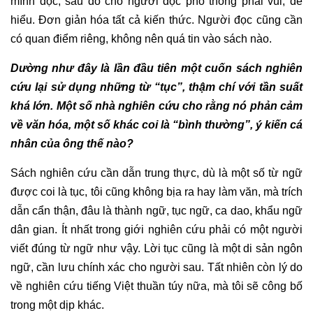
mình đọc, sau đó cho người đọc phổ thông phải vui, dễ
hiểu. Đơn giản hóa tất cả kiến thức. Người đọc cũng cần
có quan điểm riêng, không nên quá tin vào sách nào.
Dường như đây là lần đầu tiên một cuốn sách nghiên
cứu lại sử dụng những từ “tục”, thậm chí với tần suất
khá lớn. Một số nhà nghiên cứu cho rằng nó phản cảm
về văn hóa, một số khác coi là “bình thường”, ý kiến cá
nhân của ông thế nào?
Sách nghiên cứu cần dẫn trung thực, dù là một số từ ngữ
được coi là tục, tôi cũng không bịa ra hay làm văn, mà trích
dẫn cẩn thận, đâu là thành ngữ, tục ngữ, ca dao, khẩu ngữ
dân gian. Ít nhất trong giới nghiên cứu phải có một người
viết đúng từ ngữ như vậy. Lời tục cũng là một di sản ngôn
ngữ, cần lưu chính xác cho người sau. Tất nhiên còn lý do
về nghiên cứu tiếng Việt thuần túy nữa, mà tôi sẽ công bố
trong một dịp khác.