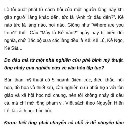
Là tôi xuất phát từ cách hỏi của một người làng này khi
gặp người làng khác đến, tức là “Anh từ đâu đến?”. Kẻ
nào tức là làng nào, nơi nào. Giống như “Where are you
from?” thôi. Câu “Mày là Kẻ nào?” ngày nay bị biến đổi
nghĩa, chứ Bắc bộ xưa các làng đều là Kẻ: Kẻ Lủ, Kẻ Ngo,
Kẻ Sặt…
Do đâu mà từ một nhà nghiên cứu phê bình mỹ thuật,
ông nhảy qua nghiên cứu về văn hóa tập tục?
Bản thân mỹ thuật có 5 ngành (kiến trúc, điêu khắc, hội
họa, đồ họa và thiết kế), cần nghiên cứu phối hợp với tôn
giáo và xã hội học nói chung, nên tôi không nhảy đi đâu
cả, mà chỉ mở rộng phạm vi. Viết sách theo Nguyễn Hiến
Lê, là cách học hỏi thôi.
Được biết ông phải chuyển cả chỗ ở để chuyên tâm