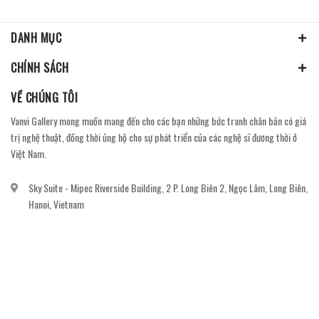
DANH MỤC
CHÍNH SÁCH
VỀ CHÚNG TÔI
Vanvi Gallery mong muốn mang đến cho các bạn những bức tranh chân bản có giá
trị nghệ thuật, đồng thời ủng hộ cho sự phát triển của các nghệ sĩ đương thời ở
Việt Nam.
Sky Suite - Mipec Riverside Building, 2 P. Long Biên 2, Ngọc Lâm, Long Biên,
Hanoi, Vietnam
vanvi.gallery@gmail.com
0906060689
DỊCH VỤ KHÁCH HÀNG