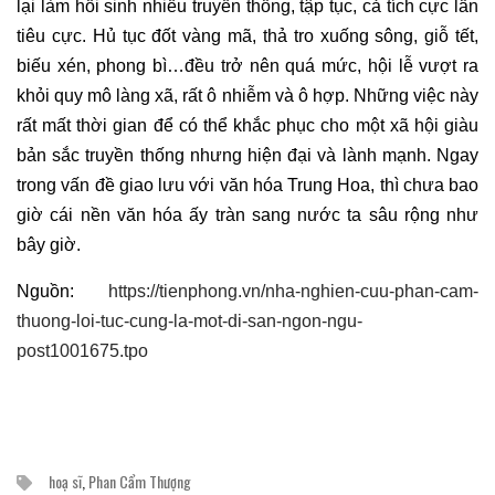
lại làm hồi sinh nhiều truyền thống, tập tục, cả tích cực lẫn
tiêu cực. Hủ tục đốt vàng mã, thả tro xuống sông, giỗ tết,
biếu xén, phong bì…đều trở nên quá mức, hội lễ vượt ra
khỏi quy mô làng xã, rất ô nhiễm và ô hợp. Những việc này
rất mất thời gian để có thể khắc phục cho một xã hội giàu
bản sắc truyền thống nhưng hiện đại và lành mạnh. Ngay
trong vấn đề giao lưu với văn hóa Trung Hoa, thì chưa bao
giờ cái nền văn hóa ấy tràn sang nước ta sâu rộng như
bây giờ.
Nguồn:
https://tienphong.vn/nha-nghien-cuu-phan-cam-
thuong-loi-tuc-cung-la-mot-di-san-ngon-ngu-
post1001675.tpo
hoạ sĩ
,
Phan Cẩm Thượng