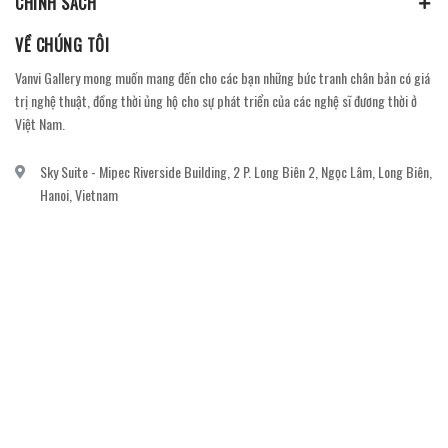
CHÍNH SÁCH
VỀ CHÚNG TÔI
Vanvi Gallery mong muốn mang đến cho các bạn những bức tranh chân bản có giá
trị nghệ thuật, đồng thời ủng hộ cho sự phát triển của các nghệ sĩ đương thời ở
Việt Nam.
Sky Suite - Mipec Riverside Building, 2 P. Long Biên 2, Ngọc Lâm, Long Biên,
Hanoi, Vietnam
vanvi.gallery@gmail.com
0906060689
DỊCH VỤ KHÁCH HÀNG
Gửi email đăng ký để nhận thông báo mới nhất về khuyến mãi, sự kiện nổi bật dành
cho khách hàng.