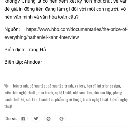
không? Chúng ta có nên xem xét kỹ hơn một chút về vấn
đề giá trị đồng tiền đang làm gì đối với một con người, với
nền văn minh và văn hóa toàn cầu?
Nguồn:
https://www.hbo.com/documentaries/the-price-of-
everything/nathaniel-kahn-interview
Biên dịch: Trang Hà
Biên tập: Ahndoar
bán tranh
,
bộ sưu tập
,
bộ sưu tập tranh
,
gallery
,
họa sĩ
,
interior design
,
kiến thức nghệ thuật
,
mua tranh
,
nghệ thuật
,
nhà sưu tầm
,
nhà sưu tập
,
phong
cách thiết kế
,
sưu tầm tranh
,
tác phẩm nghệ thuật
,
tranh nghệ thuật
,
tư vấn nghệ
thuật
Chia sẻ: