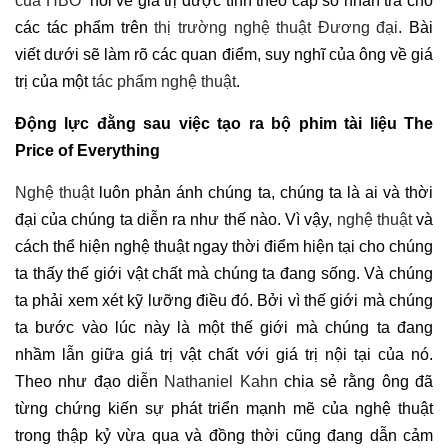
của
HBO
nói về giá trị được tính theo cấp số nhân trả cho
các tác phẩm trên
thị trường nghệ thuật Đương đại
. Bài
viết dưới sẽ làm rõ các quan điểm, suy nghĩ của ông về giá
trị của một
tác phẩm nghệ thuật
.
Động lực đằng sau việc tạo ra bộ phim tài liệu The
Price of Everything
Nghệ thuật
luôn phản ánh chúng ta, chúng ta là ai và thời
đại của chúng ta diễn ra như thế nào. Vì vậy,
nghệ thuật
và
cách thể hiện nghệ thuật ngay thời điểm hiện tại cho chúng
ta thấy thế giới vật chất mà chúng ta đang sống. Và chúng
ta phải xem xét kỹ lưỡng điều đó. Bởi vì thế giới mà chúng
ta bước vào lúc này là một thế giới mà chúng ta đang
nhầm lẫn giữa giá trị vật chất với giá trị nội tại của nó.
Theo như đạo diễn
Nathaniel Kahn
chia sẻ rằng ông đã
từng chứng kiến sự phát triển mạnh mẽ của nghệ thuật
trong thập kỷ vừa qua và đồng thời cũng đang dẫn cảm