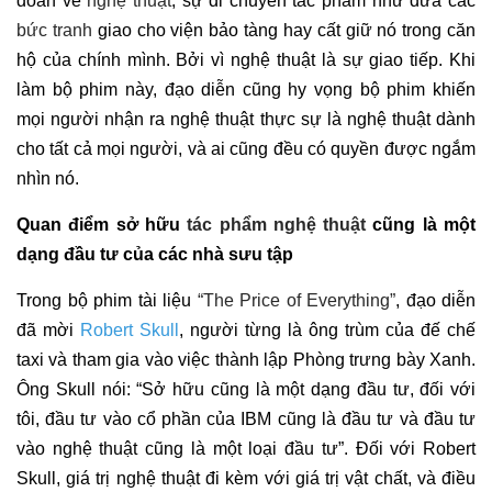
đoán về
nghệ thuật
, sự di chuyển tác phẩm như đưa các
bức tranh
giao cho viện bảo tàng hay cất giữ nó trong căn
hộ của chính mình. Bởi vì nghệ thuật là sự giao tiếp. Khi
làm bộ phim này, đạo diễn cũng hy vọng bộ phim khiến
mọi người nhận ra nghệ thuật thực sự là nghệ thuật dành
cho tất cả mọi người, và ai cũng đều có quyền được ngắm
nhìn nó.
Quan điểm sở hữu
tác phẩm nghệ thuật
cũng là một
dạng đầu tư của các nhà sưu tập
Trong bộ phim tài liệu
“The Price of Everything”
, đạo diễn
đã mời
Robert Skull
, người từng là ông trùm của đế chế
taxi và tham gia vào việc thành lập Phòng trưng bày Xanh.
Ông Skull nói: “Sở hữu cũng là một dạng đầu tư, đối với
tôi, đầu tư vào cổ phần của IBM cũng là đầu tư và đầu tư
vào nghệ thuật cũng là một loại đầu tư”. Đối với Robert
Skull, giá trị nghệ thuật đi kèm với giá trị vật chất, và điều