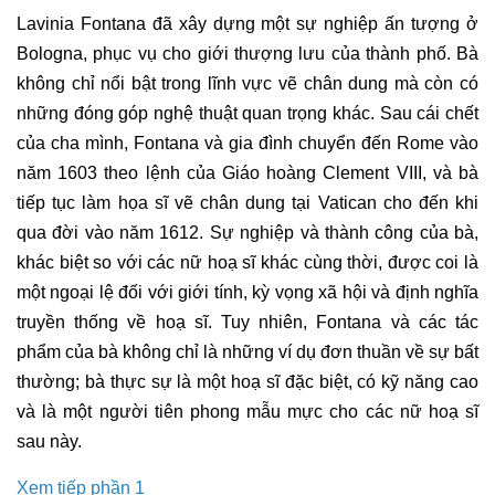
Lavinia Fontana đã xây dựng một sự nghiệp ấn tượng ở
Bologna, phục vụ cho giới thượng lưu của thành phố. Bà
không chỉ nổi bật trong lĩnh vực
vẽ chân dung
mà còn có
những đóng góp nghệ thuật quan trọng khác. Sau cái chết
của cha mình, Fontana và gia đình chuyển đến Rome vào
năm 1603 theo lệnh của Giáo hoàng Clement VIII, và bà
tiếp tục làm họa sĩ vẽ chân dung tại Vatican cho đến khi
qua đời vào năm 1612. Sự nghiệp và thành công của bà,
khác biệt so với các nữ
hoạ sĩ
khác cùng thời, được coi là
một ngoại lệ đối với giới tính, kỳ vọng xã hội và định nghĩa
truyền thống về hoạ sĩ. Tuy nhiên, Fontana và các tác
phẩm của bà không chỉ là những ví dụ đơn thuần về sự bất
thường; bà thực sự là một
hoạ sĩ
đặc biệt, có kỹ năng cao
và là một người tiên phong mẫu mực cho các nữ
hoạ sĩ
sau này.
Xem tiếp phần 1