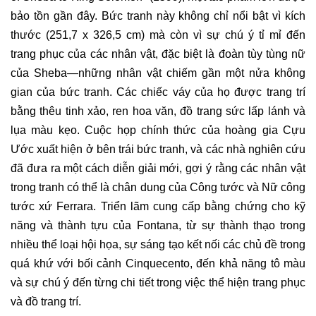
bảo tồn gần đây. Bức tranh này không chỉ nổi bật vì kích
thước (251,7 x 326,5 cm) mà còn vì sự chú ý tỉ mỉ đến
trang phục của các nhân vật, đặc biệt là đoàn tùy tùng nữ
của Sheba—những nhân vật chiếm gần một nửa không
gian của bức tranh. Các chiếc váy của họ được trang trí
bằng thêu tinh xảo, ren hoa văn, đồ trang sức lấp lánh và
lụa màu kẹo. Cuộc họp chính thức của hoàng gia Cựu
Ước xuất hiện ở bên trái bức tranh, và các nhà nghiên cứu
đã đưa ra một cách diễn giải mới, gợi ý rằng các nhân vật
trong tranh có thể là chân dung của Công tước và Nữ công
tước xứ Ferrara. Triển lãm cung cấp bằng chứng cho kỹ
năng và thành tựu của Fontana, từ sự thành thạo trong
nhiều thể loại hội họa, sự sáng tạo kết nối các chủ đề trong
quá khứ với bối cảnh Cinquecento, đến khả năng tô màu
và sự chú ý đến từng chi tiết trong việc thể hiện trang phục
và đồ trang trí.