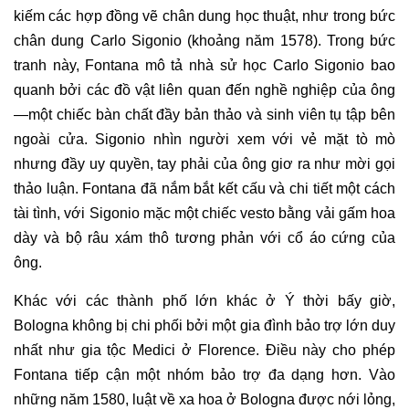
kiếm các hợp đồng
vẽ chân dung
học thuật, như trong bức
chân dung Carlo Sigonio (khoảng năm 1578). Trong bức
tranh này, Fontana mô tả nhà sử học Carlo Sigonio bao
quanh bởi các đồ vật liên quan đến nghề nghiệp của ông
—một chiếc bàn chất đầy bản thảo và sinh viên tụ tập bên
ngoài cửa. Sigonio nhìn người xem với vẻ mặt tò mò
nhưng đầy uy quyền, tay phải của ông giơ ra như mời gọi
thảo luận. Fontana đã nắm bắt kết cấu và chi tiết một cách
tài tình, với Sigonio mặc một chiếc vesto bằng vải gấm hoa
dày và bộ râu xám thô tương phản với cổ áo cứng của
ông.
Khác với các thành phố lớn khác ở Ý thời bấy giờ,
Bologna không bị chi phối bởi một gia đình bảo trợ lớn duy
nhất như gia tộc Medici ở Florence. Điều này cho phép
Fontana tiếp cận một nhóm bảo trợ đa dạng hơn. Vào
những năm 1580, luật về xa hoa ở Bologna được nới lỏng,