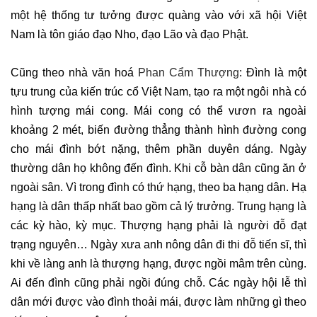
một hệ thống tư tưởng được quàng vào với xã hội Việt
Nam là tôn giáo đạo Nho, đạo Lão và đạo Phật.
Cũng theo nhà văn hoá
Phan Cẩm Thượng
: Đình là một
tựu trung của kiến trúc cổ Việt Nam, tạo ra một ngôi nhà có
hình tượng mái cong. Mái cong có thể vươn ra ngoài
khoảng 2 mét, biến đường thẳng thành hình đường cong
cho mái đình bớt nặng, thêm phần duyên dáng. Ngày
thường dân họ không đến đình. Khi cỗ bàn dân cũng ăn ở
ngoài sân. Vì trong đình có thứ hạng, theo ba hạng dân. Hạ
hạng là dân thấp nhất bao gồm cả lý trưởng. Trung hạng là
các kỳ hào, kỳ mục. Thượng hạng phải là người đỗ đạt
trạng nguyên… Ngày xưa anh nông dân đi thi đỗ tiến sĩ, thì
khi về làng anh là thượng hạng, được ngồi mâm trên cùng.
Ai đến đình cũng phải ngồi đúng chỗ. Các ngày hội lễ thì
dân mới được vào đình thoải mái, được làm những gì theo