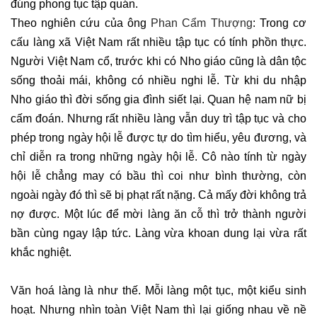
đúng phong tục tập quán.
Theo nghiên cứu của ông
Phan Cẩm Thượng
: Trong cơ
cấu làng xã Việt Nam rất nhiều tập tục có tính phồn thực.
Người Việt Nam cổ, trước khi có Nho giáo cũng là dân tộc
sống thoải mái, không có nhiều nghi lễ. Từ khi du nhập
Nho giáo thì đời sống gia đình siết lại. Quan hệ nam nữ bị
cấm đoán. Nhưng rất nhiều làng vẫn duy trì tập tục và cho
phép trong ngày hội lễ được tự do tìm hiểu, yêu đương, và
chỉ diễn ra trong những ngày hội lễ. Cô nào tính từ ngày
hội lễ chẳng may có bầu thì coi như bình thường, còn
ngoài ngày đó thì sẽ bị phạt rất nặng. Cả mấy đời không trả
nợ được. Một lúc để mời làng ăn cỗ thì trở thành người
bần cùng ngay lập tức. Làng vừa khoan dung lại vừa rất
khắc nghiệt.
Văn hoá làng là như thế. Mỗi làng một tục, một kiểu sinh
hoạt. Nhưng nhìn toàn Việt Nam thì lại giống nhau về nề