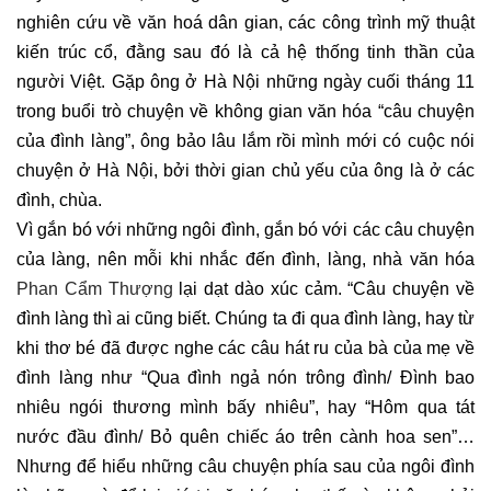
nghiên cứu về văn hoá dân gian, các công trình mỹ thuật
kiến trúc cổ, đằng sau đó là cả hệ thống tinh thần của
người Việt. Gặp ông ở Hà Nội những ngày cuối tháng 11
trong buổi trò chuyện về không gian văn hóa “câu chuyện
của đình làng”, ông bảo lâu lắm rồi mình mới có cuộc nói
chuyện ở Hà Nội, bởi thời gian chủ yếu của ông là ở các
đình, chùa.
Vì gắn bó với những ngôi đình, gắn bó với các câu chuyện
của làng, nên mỗi khi nhắc đến đình, làng, nhà văn hóa
Phan Cẩm Thượng
lại dạt dào xúc cảm. “Câu chuyện về
đình làng thì ai cũng biết. Chúng ta đi qua đình làng, hay từ
khi thơ bé đã được nghe các câu hát ru của bà của mẹ về
đình làng như “Qua đình ngả nón trông đình/ Đình bao
nhiêu ngói thương mình bấy nhiêu”, hay “Hôm qua tát
nước đầu đình/ Bỏ quên chiếc áo trên cành hoa sen”…
Nhưng để hiểu những câu chuyện phía sau của ngôi đình