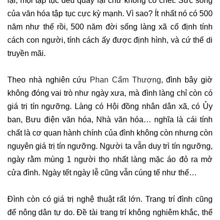
lại, mọi tập tục đều quay lại chứ không có chết. Sức sống
của văn hóa tập tục cực kỳ mạnh. Vì sao? Ít nhất nó có 500
năm như thế rồi, 500 năm đời sống làng xã cố định tính
cách con người, tính cách ấy được định hình, và cứ thế di
truyền mãi.
Theo nhà nghiên cứu
Phan Cẩm Thượng
, đình bây giờ
không đóng vai trò như ngày xưa, mà đình làng chỉ còn có
giá trị tín ngưỡng. Làng có Hội đồng nhân dân xã, có Ủy
ban, Bưu điện văn hóa, Nhà văn hóa… nghĩa là cái tính
chất là cơ quan hành chính của đình không còn nhưng còn
nguyên giá trị tín ngưỡng. Người ta vẫn duy trì tín ngưỡng,
ngày rằm mùng 1 người thọ nhất làng mặc áo đỏ ra mở
cửa đình. Ngày tết ngày lễ cũng vẫn cúng tế như thế…
Đình còn có giá trị nghệ thuật rất lớn. Trang trí đình cũng
để nông dân tự do. Đề tài trang trí không nghiêm khắc, thể