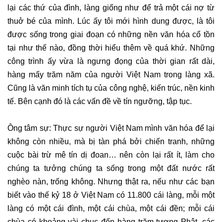
lại các thứ của đình, làng giống như để trả một cái nợ từ
thuở bé của mình. Lúc ấy tôi mới hình dung được, là tôi
được sống trong giai đoạn có những nền văn hóa cổ tồn
tại như thế nào, đồng thời hiểu thêm về quá khứ. Những
công trình ấy vừa là ngưng đọng của thời gian rất dài,
hàng mấy trăm năm của người Việt Nam trong làng xã.
Cũng là văn minh tích tụ của công nghệ, kiến trúc, nền kinh
tế. Bên cạnh đó là các vấn đề về tín ngưỡng, tập tục.
Ông tâm sự: Thực sự người Việt Nam mình văn hóa để lại
không còn nhiều, mà bị tàn phá bởi chiến tranh, những
cuộc bài trừ mê tín dị đoan… nên còn lại rất ít, làm cho
chúng ta tưởng chúng ta sống trong một đất nước rất
nghèo nàn, trống không. Nhưng thật ra, nếu như các bạn
biết vào thế kỷ 18 ở Việt Nam có 11.800 cái làng, mỗi một
làng có một cái đình, một cái chùa, một cái đền; mỗi cái
chùa có khoảng vài chục đến hàng trăm tượng Phật, các