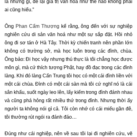
là những gì, để lại giá trị văn hóa như thế nào không phải
ai cũng hiểu.”
Ông
Phan Cẩm Thượng
kể rằng, ông đến với sự nghiệp
nghiên cứu di sản văn hoá như một sự sắp đặt. Hồi nhỏ
ông đi sơ tán ở Hà Tây. Thời kỳ chiến tranh nên phần lớn
không có trường sở, mà học luôn trong các đình, chùa.
Ông bảo: Đi học vậy nhưng thú thực là tôi chẳng học được
môn gì, mà cứ thích tượng Phật, hay đồ đạc trong các đình
làng. Khi đó làng Cấn Trung tôi học có một cái đình liền với
một cái chùa. Đình có một cái sàn mà tôi cứ nghĩ nó là cái
sân khấu, suốt ngày leo lên, lấy kiếm trong đình đánh nhau
và cũng phá hỏng rất nhiều thứ trong đình. Nhưng thời ấy
người ta không nói gì cả. Tôi còn nhớ có cái miếu gần đê,
tôi thường rút ngói ra đánh đáo…
Đúng như cái nghiệp, nên về sau tôi lại đi nghiên cứu, vẽ