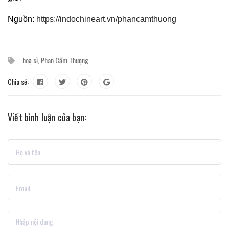
Nguồn:
https://indochineart.vn/phancamthuong
hoạ sĩ
,
Phan Cẩm Thượng
Chia sẻ:
Viết bình luận của bạn: