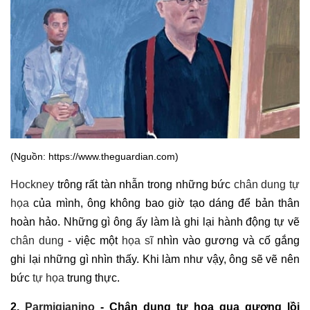
(Nguồn: https://www.theguardian.com)
Hockney
trông rất tàn nhẫn trong những bức
chân dung tự
họa
của mình, ông không bao giờ tạo dáng để bản thân
hoàn hảo. Những gì ông ấy làm là ghi lại hành động tự vẽ
chân dung
- việc một
họa sĩ
nhìn vào gương và cố gắng
ghi lại những gì nhìn thấy. Khi làm như vậy, ông sẽ vẽ nên
bức
tự họa
trung thực.
2.
Parmigianino
- Chân dung tự họa qua gương lồi