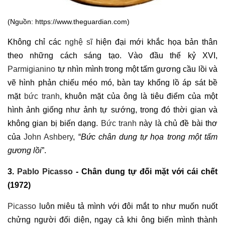
(Nguồn: https://www.theguardian.com)
Không chỉ các
nghệ sĩ
hiện đại mới khắc họa bản thân
theo những cách sáng tạo. Vào đầu thế kỷ XVI,
Parmigianino
tự nhìn mình trong một tấm gương cầu lồi và
vẽ hình phản chiếu méo mó, bàn tay khổng lồ áp sát bề
mặt
bức tranh
, khuôn mặt của ông là tiêu điểm của một
hình ảnh giống như ảnh tự sướng, trong đó thời gian và
không gian bị biến dạng.
Bức tranh
này là chủ đề bài thơ
của
John Ashbery
, “
Bức chân dung tự họa trong một tấm
gương lồi
”.
3.
Pablo Picasso
- Chân dung tự đối mặt với cái chết
(1972)
Picasso
luôn miêu tả mình với đôi mắt to như muốn nuốt
chửng người đối diện, ngay cả khi ông biến mình thành