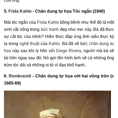
của ông.
5.
Frida Kahlo
- Chân dung tự họa Tóc ngắn (1940)
Mái tóc ngắn của
Frida Kahlo
bồng bềnh như thể đó là một
sinh vật sống trong
bức tranh
đẹp như mơ này. Bà đã thực
sự cắt tóc của mình? Hiện thực đáp ứng tính siêu thực kỳ
lạ trong
nghệ thuật
của
Kahlo
. Bà đã vẽ bức
chân dung tự
họa
này sau khi ly hôn với
Diego Rivera
, người mà bà sẽ
tái hôn ngay sau đó. Nó gợi lên hình ảnh về cả những ông
trùm tóc dài và những vị tử vì đạo khổ hạnh.
6.
Rembrandt
- Chân dung tự họa với hai vòng tròn (c
1665-69)