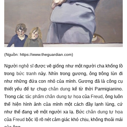
(Nguồn: https://www.theguardian.com)
Người
nghệ sĩ
được vẽ giống như một người cha khổng lồ
trong
bức tranh
này. Nhìn trong gương, ông trông lùn đi
như những đứa con nhỏ của mình. Gương đã là công cụ
thiết yếu để tự chụp
chân dung
kể từ thời Parmigianino.
Trong các
tác phẩm chân dung tự họa
của
Freud
, ông luôn
thể hiện hình ảnh của mình một cách đầy lạnh lùng, cứ
như thể đang vẽ một người xa lạ. Bức
chân dung tự họa
của
Freud
bộc lộ rõ nét cảm giác khó chịu, không thoải mái