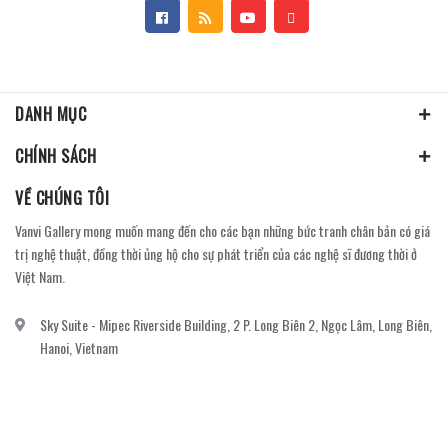
DANH MỤC
CHÍNH SÁCH
VỀ CHÚNG TÔI
Vanvi Gallery mong muốn mang đến cho các bạn những bức tranh chân bản có giá
trị nghệ thuật, đồng thời ủng hộ cho sự phát triển của các nghệ sĩ đương thời ở
Việt Nam.
Sky Suite - Mipec Riverside Building, 2 P. Long Biên 2, Ngọc Lâm, Long Biên,
Hanoi, Vietnam
vanvi.gallery@gmail.com
0906060689