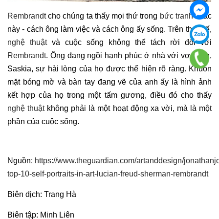
Rembrandt
cho chúng ta thấy mọi thứ trong
bức tranh
khắc
này - cách ông làm việc và cách ông ấy sống. Trên thực tế,
nghệ thuật
và cuộc sống không thể tách rời đối với
Rembrandt
. Ông đang ngồi hạnh phúc ở nhà với vợ mình,
Saskia, sự hài lòng của họ được thể hiện rõ ràng. Khuôn
mặt bóng mờ và bàn tay đang vẽ của anh ấy là hình ảnh
kết hợp của họ trong một tấm gương, điều đó cho thấy
nghệ thuật
không phải là một hoạt động xa vời, mà là một
phần của cuộc sống.
Nguồn:
https://www.theguardian.com/artanddesign/jonathanj
top-10-self-portraits-in-art-lucian-freud-sherman-rembrandt
Biên dịch: Trang Hà
Biên tập: Minh Liên