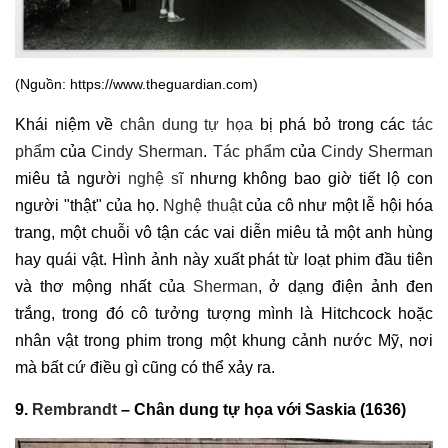
(Nguồn: https://www.theguardian.com)
Khái niệm về
chân dung tự họa
bị phá bỏ trong các
tác
phẩm
của
Cindy Sherman
.
Tác phẩm
của
Cindy Sherman
miêu tả người
nghệ sĩ
nhưng không bao giờ tiết lộ con
người "thật" của họ.
Nghệ thuật
của cô như một lễ hội hóa
trang, một chuỗi vô tận các vai diễn miêu tả một anh hùng
hay quái vật. Hình ảnh này xuất phát từ loạt phim đầu tiên
và thơ mộng nhất của
Sherman
, ở dạng điện ảnh đen
trắng, trong đó cô tưởng tượng mình là Hitchcock hoặc
nhân vật trong phim trong một khung cảnh nước Mỹ, nơi
mà bất cứ điều gì cũng có thể xảy ra.
9.
Rembrandt
– Chân dung tự họa với Saskia (1636)