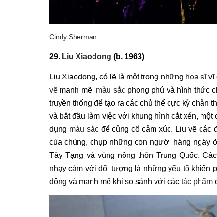
Cindy Sherman
29.
Liu Xiaodong
(b. 1963)
Liu Xiaodong, có lẽ là một trong những
họa sĩ
vĩ
vẽ
mạnh mẽ,
màu sắc
phong phú và hình thức c
truyền thống để tạo ra các chủ thể cực kỳ chân t
và bắt đầu làm việc với khung hình cắt xén, mộ
dụng
màu sắc
để củng cố cảm xúc. Liu vẽ các đ
của chúng, chụp những con người hàng ngày ở 
Tây Tạng và vùng nông thôn Trung Quốc. Cách
nhạy cảm với đối tượng là những yếu tố khiến
động và mạnh mẽ khi so sánh với các
tác phẩm
c