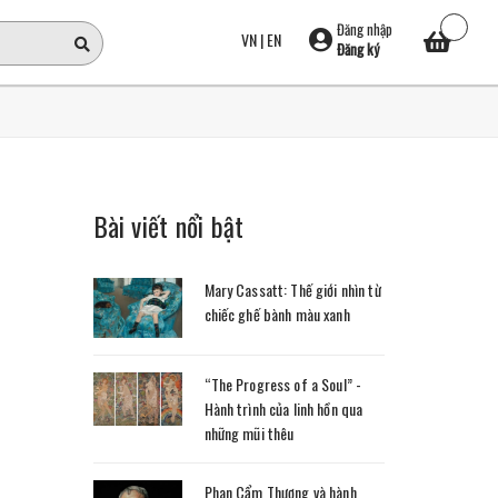
Đăng nhập
VN
|
EN
Đăng ký
Bài viết nổi bật
Mary Cassatt: Thế giới nhìn từ
chiếc ghế bành màu xanh
“The Progress of a Soul” -
Hành trình của linh hồn qua
những mũi thêu
Phan Cẩm Thượng và hành