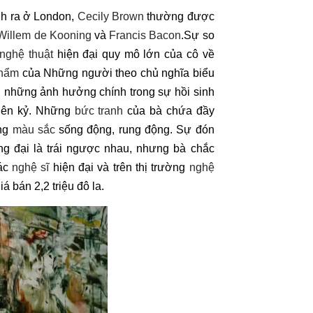
nh ra ở London,
Cecily Brown
thường được
Willem de Kooning
và
Francis Bacon
.Sự so
 nghệ thuật
hiện đại quy mô lớn của cô về
phẩm
của Những người theo chủ nghĩa biểu
g những ảnh hưởng chính trong sự hồi sinh
niên kỷ. Những
bức tranh
của bà chứa đầy
ững
màu sắc
sống động, rung động. Sự đón
g đại là trái ngược nhau, nhưng bà chắc
các
nghệ sĩ
hiện đại và trên thị trường
nghệ
á bán 2,2 triệu đô la.