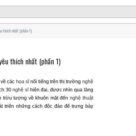
u thích nhất (phần 1)
yêu thích nhất (phần 1)
 về các
họa sĩ
nổi tiếng trên thị trường
nghệ
ách 30
nghệ sĩ
hiện đại, được nhìn qua lăng
nh trừu tượng về khuôn mặt đến
nghệ thuật
át triển những cách độc đáo để trưng bày