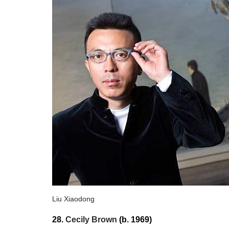
Liu Xiaodong
28.
Cecily Brown
(b. 1969)