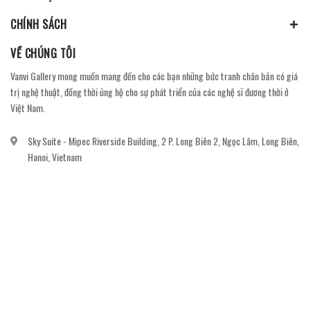
CHÍNH SÁCH
VỀ CHÚNG TÔI
Vanvi Gallery mong muốn mang đến cho các bạn những bức tranh chân bản có giá
trị nghệ thuật, đồng thời ủng hộ cho sự phát triển của các nghệ sĩ đương thời ở
Việt Nam.
Sky Suite - Mipec Riverside Building, 2 P. Long Biên 2, Ngọc Lâm, Long Biên,
Hanoi, Vietnam
vanvi.gallery@gmail.com
0906060689
DỊCH VỤ KHÁCH HÀNG
Gửi email đăng ký để nhận thông báo mới nhất về khuyến mãi, sự kiện nổi bật dành
cho khách hàng.