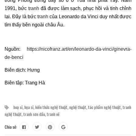
trong Phòng trưng bày số 6 ở Tòa nhà phía Tây. Năm
1991, bức
tranh
đã được làm sạch, phục hồi và tinh chỉnh
lại. Đây là bức
tranh
của Leonardo da Vinci duy nhất được
tìm thấy bên ngoài châu Âu.
Nguồn:
https://nicofranz.art/en/leonardo-da-vinci/ginevra-
de-benci
Biên dịch: Hưng
Biên tập: Trang Hà
hoạ sĩ
,
họa sĩ
,
kiến thức nghệ thuật
,
nghệ thuật
,
tác phẩm nghệ thuật
,
tranh
nghệ thuật
,
tranh sơn dầu
,
tranh vẽ
Chia sẻ: