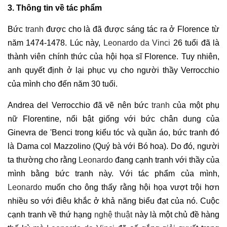
3. Thông tin về tác phẩm
Bức
tranh
được cho là đã được sáng tác ra ở Florence từ
năm 1474-1478. Lúc này,
Leonardo da Vinci
26 tuổi đã là
thành viên chính thức của hội họa sĩ Florence. Tuy nhiên,
anh quyết định ở lại phục vụ cho người thầy Verrocchio
của mình cho đến năm 30 tuổi.
Andrea del Verrocchio đã vẽ nên bức
tranh
của một phụ
nữ Florentine, nổi bật giống với bức chân dung của
Ginevra de 'Benci trong kiểu tóc và quần áo, bức tranh đó
là Dama col Mazzolino (Quý bà với Bó hoa). Do đó, người
ta thường cho rằng
Leonardo
đang cạnh tranh với thầy của
mình bằng bức tranh này. Với tác phẩm của mình,
Leonardo
muốn cho ông thấy rằng hội họa vượt trội hơn
nhiều so với điêu khắc ở khả năng biểu đạt của nó. Cuộc
cạnh tranh về thứ hạng
nghệ thuật
này là một chủ đề hàng