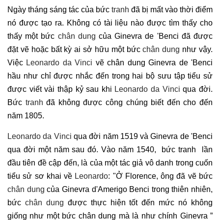
Ngày tháng sáng tác của bức
tranh
đã bị mất vào thời điểm
nó được tạo ra. Không có tài liệu nào được tìm thấy cho
thấy một bức
chân dung
của Ginevra de 'Benci đã được
đặt vẽ hoặc bất kỳ ai sở hữu một bức
chân dung
như vậy.
Việc
Leonardo da Vinci
vẽ chân dung Ginevra de 'Benci
hầu như chỉ được nhắc đến trong hai bộ sưu tập tiểu sử
được viết vài thập kỷ sau khi
Leonardo da Vinci
qua đời.
Bức
tranh
đã không được công chúng biết đến cho đến
năm 1805.
Leonardo da Vinci
qua đời năm 1519 và Ginevra de 'Benci
qua đời một năm sau đó. Vào năm 1540, bức tranh lần
đầu tiên đề cập đến, là của một tác giả vô danh trong cuốn
tiểu sử sơ khai về
Leonardo
: "Ở Florence, ông đã vẽ bức
chân dung
của Ginevra d'Amerigo Benci trong thiên nhiên,
bức
chân dung
được thực hiện tốt đến mức nó không
giống như một bức chân dung mà là như chính Ginevra ”