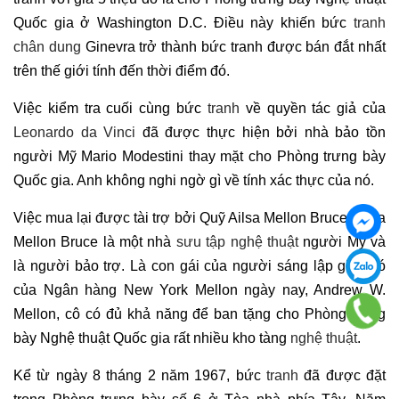
Quốc gia ở Washington D.C. Điều này khiến bức
tranh
chân dung
Ginevra trở thành bức tranh được bán đắt nhất
trên thế giới tính đến thời điểm đó.
Việc kiểm tra cuối cùng bức
tranh
về quyền tác giả của
Leonardo da Vinci
đã được thực hiện bởi nhà bảo tồn
người Mỹ Mario Modestini thay mặt cho Phòng trưng bày
Quốc gia. Anh không nghi ngờ gì về tính xác thực của nó.
Việc mua lại được tài trợ bởi Quỹ Ailsa Mellon Bruce. Ailsa
Mellon Bruce là một nhà
sưu tập nghệ thuật
người Mỹ và
là người bảo trợ. Là con gái của người sáng lập giàu có
của Ngân hàng New York Mellon ngày nay, Andrew W.
Mellon, cô có đủ khả năng để ban tặng cho Phòng trưng
bày Nghệ thuật Quốc gia rất nhiều kho tàng
nghệ thuật
.
Kể từ ngày 8 tháng 2 năm 1967, bức
tranh
đã được đặt