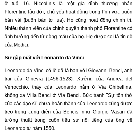
ở tuổi 16. Niccolinis là một gia đình thương nhân
Florentine lâu đời, chủ yếu hoạt động trong lĩnh vực buôn
bán vải (buôn bán tơ lụa). Họ cũng hoạt động chính trị.
Nhiều thành viên của chính quyền thành phố Florentine có
ảnh hưởng đến từ dòng máu của họ. Họ được coi là tín đồ
của Medici.
Sự gặp mặt với Leonardo da Vinci
Leonardo da Vinci
có lẽ đã là bạn với
Giovanni Benci
, anh
trai của Ginevra (1456-1523). Xưởng của Andrea del
Verrocchio, thầy của
Leonardo
nằm ở Via Ghibellina,
không xa Villa Benci ở Via Benci. Bức tranh "Sự tôn thờ
của các đạo sĩ" chưa hoàn thành của
Leonardo
cũng được
treo trong cung điện của Bencis, như Giorgio Vasari đã
tường thuật trong cuốn tiểu sử nổi tiếng của ông về
Leonardo
từ năm 1550.