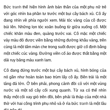
Bức
tranh
thể hiện hình ảnh bán thân của một phụ nữ trẻ
với góc nhìn ba phần tư trước một bụi cây bách xù. Cô ấy
đang nhìn về phía người xem. Mái tóc vàng của cô được
búi lên. Những lọn tóc xoăn buông từ giữa xuống cổ. Một
chiếc khăn màu đen, quàng trước vai. Cô mặc một chiếc
váy màu đỏ được viền bằng những đường khâu vàng, trên
cùng là một tấm màn che trong suốt được giữ cố định bằng
một chiếc cúc vàng. Đường viền cổ áo được thắt bằng một
dải ruy băng màu xanh lam.
Cô đang đứng trước một bụi cây bách xù, hình bóng của
nó gần như hoàn toàn bao trùm lấy cô ấy. Bên trái là một
tảng đá lớn. Ở bên phải, phong cảnh đồi cỏ với một vùng
nước và một số cây cối xung quanh. Từ xa có thể nhìn
thấy một cối xay gió trên đồi, bên phải là tháp của một nhà
thờ với hai công trình phụ nhỏ và ở rìa bức
tranh
là một lâu