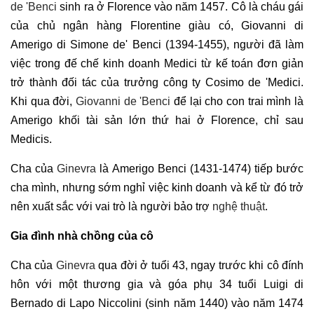
de 'Benci
sinh ra ở Florence vào năm 1457. Cô là cháu gái
của chủ ngân hàng Florentine giàu có, Giovanni di
Amerigo di Simone de' Benci (1394-1455), người đã làm
việc trong đế chế kinh doanh Medici từ kế toán đơn giản
trở thành đối tác của trưởng công ty Cosimo de 'Medici.
Khi qua đời,
Giovanni de 'Benci
để lại cho con trai mình là
Amerigo khối tài sản lớn thứ hai ở Florence, chỉ sau
Medicis.
Cha của
Ginevra
là Amerigo Benci (1431-1474) tiếp bước
cha mình, nhưng sớm nghỉ việc kinh doanh và kể từ đó trở
nên xuất sắc với vai trò là người bảo trợ
nghệ thuật
.
Gia đình nhà chồng của cô
Cha của
Ginevra
qua đời ở tuổi 43, ngay trước khi cô đính
hôn với một thương gia và góa phụ 34 tuổi Luigi di
Bernado di Lapo Niccolini (sinh năm 1440) vào năm 1474