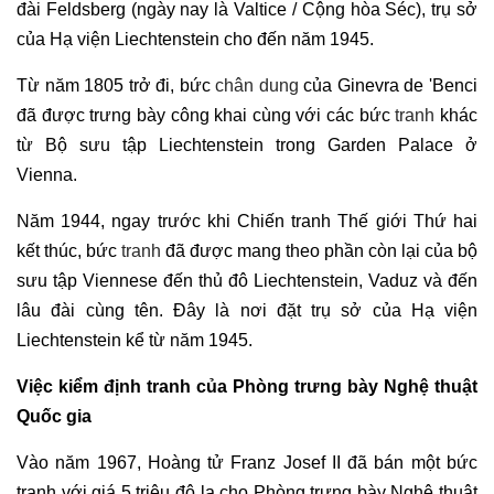
đài Feldsberg (ngày nay là Valtice / Cộng hòa Séc), trụ sở
của Hạ viện Liechtenstein cho đến năm 1945.
Từ năm 1805 trở đi, bức
chân dung
của Ginevra de 'Benci
đã được trưng bày công khai cùng với các bức
tranh
khác
từ Bộ sưu tập Liechtenstein trong Garden Palace ở
Vienna.
Năm 1944, ngay trước khi Chiến tranh Thế giới Thứ hai
kết thúc, bức
tranh
đã được mang theo phần còn lại của bộ
sưu tập Viennese đến thủ đô Liechtenstein, Vaduz và đến
lâu đài cùng tên. Đây là nơi đặt trụ sở của Hạ viện
Liechtenstein kể từ năm 1945.
Việc kiểm định tranh của Phòng trưng bày Nghệ thuật
Quốc gia
Vào năm 1967, Hoàng tử Franz Josef II đã bán một bức
tranh với giá 5 triệu đô la cho Phòng trưng bày Nghệ thuật