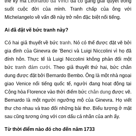
thế kỷ mà
Leonardo da Vinci
đã cố gắng giải quyết trong
suốt cuộc đời của mình. Tranh chấp của ông với
Michelangelo về vấn đề này trở nên đặc biệt nổi tiếng.
Ai đã đặt vẽ bức tranh này?
Có hai giả thuyết về bức
tranh
. Nó có thể được đặt vẽ bởi
gia đình của Ginevra de 'Benci và Luigi Niccolini vì họ đã
đính hôn. Thực tế là Luigi Niccolini không phản đối một
bức
tranh đám cưới
. Theo giả thuyết thứ hai, bức chân
dung được đặt bởi Bernardo Bembo. Ông là một nhà ngoại
giao Venice nổi tiếng quốc tế, người đang hoạt động tại
Cộng hòa Florence vào thời điểm bức
chân dung
được vẽ.
Bernardo là một người ngưỡng mộ của Ginevra. Họ viết
thư cho nhau và trao đổi những bài thơ. Biểu tượng ở mặt
sau cũng tương ứng với con dấu cá nhân của anh ấy.
Từ thời điểm nào đó cho đến năm 1733