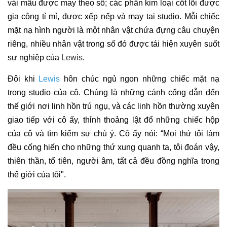
vải mẫu được may theo số; các phần kim loại cốt lõi được
gia công tỉ mỉ, được xếp nếp và may tại studio. Mỗi chiếc
mặt nạ hình người là một nhân vật chứa đựng câu chuyện
riêng, nhiều nhân vật trong số đó được tái hiện xuyên suốt
sự nghiệp của
Lewis
.
Đôi khi
Lewis
hôn chúc ngủ ngon những chiếc mặt nạ
trong studio của cô. Chúng là những cánh cổng dẫn đến
thế giới nơi linh hồn trú ngụ, và các linh hồn thường xuyên
giao tiếp với cô ấy, thỉnh thoảng lật đổ những chiếc hộp
của cô và tìm kiếm sự chú ý. Cô ấy nói: “Mọi thứ tôi làm
đều cống hiến cho những thứ xung quanh ta, tôi đoán vậy,
thiên thần, tổ tiên, người âm, tất cả đều đồng nghĩa trong
thế giới của tôi".