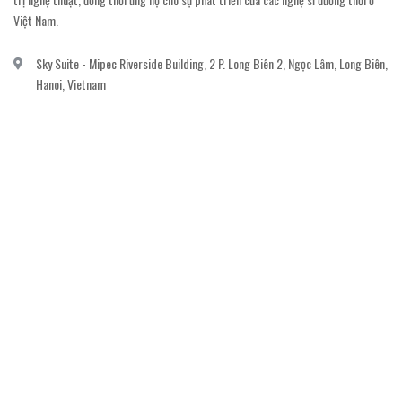
Việt Nam.
Sky Suite - Mipec Riverside Building, 2 P. Long Biên 2, Ngọc Lâm, Long Biên,
Hanoi, Vietnam
vanvi.gallery@gmail.com
0906060689
DỊCH VỤ KHÁCH HÀNG
Gửi email đăng ký để nhận thông báo mới nhất về khuyến mãi, sự kiện nổi bật dành
cho khách hàng.
GỬI NGAY