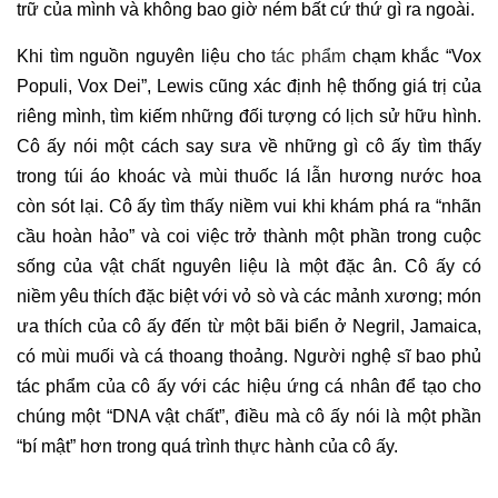
trữ của mình và không bao giờ ném bất cứ thứ gì ra ngoài.
Khi tìm nguồn nguyên liệu cho
tác phẩm
chạm khắc “Vox
Populi, Vox Dei”, Lewis cũng xác định hệ thống giá trị của
riêng mình, tìm kiếm những đối tượng có lịch sử hữu hình.
Cô ấy nói một cách say sưa về những gì cô ấy tìm thấy
trong túi áo khoác và mùi thuốc lá lẫn hương nước hoa
còn sót lại. Cô ấy tìm thấy niềm vui khi khám phá ra “nhãn
cầu hoàn hảo” và coi việc trở thành một phần trong cuộc
sống của vật chất nguyên liệu là một đặc ân. Cô ấy có
niềm yêu thích đặc biệt với vỏ sò và các mảnh xương; món
ưa thích của cô ấy đến từ một bãi biển ở Negril, Jamaica,
có mùi muối và cá thoang thoảng. Người nghệ sĩ bao phủ
tác phẩm của cô ấy với các hiệu ứng cá nhân để tạo cho
chúng một “DNA vật chất”, điều mà cô ấy nói là một phần
“bí mật” hơn trong quá trình thực hành của cô ấy.