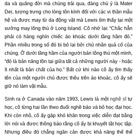
da và quãng đời mà chúng trải qua, đáng chú ý là Mater
Dei, tượng trưng cho lòng tôn kính đối với các vị thần mẫu
hệ và được may từ da động vật mà Lewis tìm thấy tại một
xưởng may lông thú ở Long Island. Cô nhớ lại: “Chắc hẳn
phải có hàng nghìn chiếc áo khoác dưới tầng hầm đó.”
Phần nhiều trong số đó bị bỏ lại bởi chủ nhân quá cố của
chúng. Ở dưới tầng hầm của người bán lông thú một mình,
“đó là bản năng tồn tại giữa tất cả những người này - hoặc
ít nhất là bản chất của họ.” Bất cứ khi nào cô ấy tìm thấy
tên của một người chủ được thêu trên áo khoác, cô ấy sẽ
giữ nó làm vật mẫu.
Sinh ra ở Canada vào năm 1993, Lewis là một
nghệ sĩ
tự
học, cô từng hai lần theo đuổi nghề báo và bỏ học đại học.
Khi còn nhỏ, cô ấy gặp khó khăn trong việc diễn đạt bằng
lời nói và được thông báo rằng cô ấy bị khuyết tật học tập.
Nhưng điều đó chẳng ngăn cản được khả năng thể thể