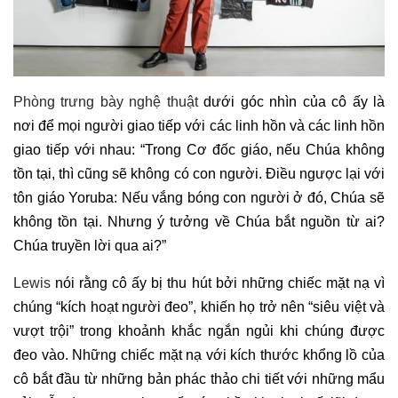
Phòng trưng bày nghệ thuật
dưới góc nhìn của cô ấy là
nơi để mọi người giao tiếp với các linh hồn và các linh hồn
giao tiếp với nhau: “Trong Cơ đốc giáo, nếu Chúa không
tồn tại, thì cũng sẽ không có con người. Điều ngược lại với
tôn giáo Yoruba: Nếu vắng bóng con người ở đó, Chúa sẽ
không tồn tại. Nhưng ý tưởng về Chúa bắt nguồn từ ai?
Chúa truyền lời qua ai?”
Lewis
nói rằng cô ấy bị thu hút bởi những chiếc mặt nạ vì
chúng “kích hoạt người đeo”, khiến họ trở nên “siêu việt và
vượt trội” trong khoảnh khắc ngắn ngủi khi chúng được
đeo vào. Những chiếc mặt nạ với kích thước khổng lồ của
cô bắt đầu từ những bản phác thảo chi tiết với những mẩu