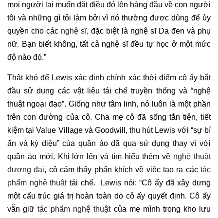
mọi người lại muốn đặt điều đó lên hàng đầu về con người
tôi và những gì tôi làm bởi vì nó thường được dùng để ủy
quyền cho các
nghệ sĩ
, đặc biệt là nghệ sĩ Da đen và phụ
nữ. Bạn biết không, tất cả nghệ sĩ đều tự học ở một mức
độ nào đó.”
Thật khó để Lewis xác định chính xác thời điểm cô ấy bắt
đầu sử dụng các vật liệu tái chế truyền thống và “nghệ
thuật ngoại đạo”. Giống như tâm linh, nó luôn là một phần
trên con đường của cô. Cha mẹ cô đã sống tằn tiện, tiết
kiệm tại Value Village và Goodwill, thu hút Lewis với “sự bí
ẩn và kỳ diệu” của quần áo đã qua sử dụng thay vì với
quần áo mới. Khi lớn lên và tìm hiểu thêm về
nghệ thuật
đương đại
, cô cảm thấy phấn khích về việc tạo ra các
tác
phẩm nghệ thuật
tái chế. Lewis nói: “Cô ấy đã xây dựng
một cấu trúc giá trị hoàn toàn do cô ấy quyết định. Cô ấy
vẫn giữ
tác phẩm nghệ thuật
của mẹ mình trong kho lưu