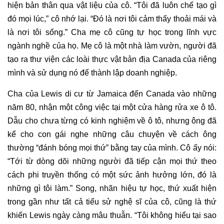
hiện bản thân qua vật liệu của cô. “Tôi đã luôn chế tạo gì
đó mọi lúc,” cô nhớ lại. “Đó là nơi tôi cảm thấy thoải mái và
là nơi tôi sống.” Cha mẹ cô cũng tự học trong lĩnh vực
ngành nghề của họ. Mẹ cô là một nhà làm vườn, người đã
tạo ra thư viện các loài thực vật bản địa Canada của riêng
mình và sử dụng nó để thành lập doanh nghiệp.
Cha của Lewis di cư từ Jamaica đến Canada vào những
năm 80, nhận một công việc tại một cửa hàng rửa xe ô tô.
Dẫu cho chưa từng có kinh nghiệm về ô tô, nhưng ông đã
kể cho con gái nghe những câu chuyện về cách ông
thường “đánh bóng mọi thứ” bằng tay của mình. Cô ấy nói:
“Tới từ dòng dõi những người đã tiếp cận mọi thứ theo
cách phi truyền thống có một sức ảnh hưởng lớn, đó là
những gì tôi làm.” Song, nhãn hiệu tự học, thứ xuất hiện
trong gần như tất cả tiểu sử nghệ sĩ của cô, cũng là thứ
khiến Lewis ngày càng mâu thuẫn. “Tôi không hiểu tại sao