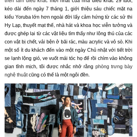
triển lãm điêu khắc
mới nhất của nhà điêu khắc 29 tuổi,
kéo dài đến ngày 7 tháng 1, giới thiệu sáu chiếc mặt nạ
kiểu Yoruba lớn hơn ngoài đời lấy cảm hứng từ các sử thi
Hy Lạp, thuyết mạt thế, nhà hát và khoa học viễn tưởng và
được ghép lại từ các vật liệu tìm thấy như lông thú của các
con vật bị chết, vải bện ở bãi rác, màu acrylic và vỏ sò. Khi
một số ít du khách đến vào một ngày Chủ nhật với tiết trời
se lạnh lộng gió, ve vuốt mái tóc họ để rồi chìm vào không
gian tĩnh mịch, tôi được nhắc nhở rằng
phòng trưng bày
nghệ thuật
cũng có thể là một ngôi đền.