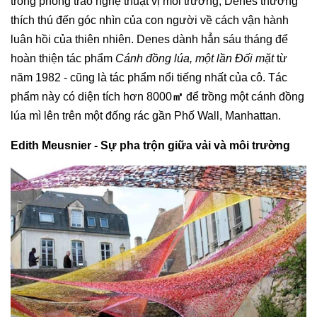
trong phong trào nghệ thuật vị môi trường, Denes thường
thích thú đến góc nhìn của con người về cách vận hành
luân hồi của thiên nhiên. Denes dành hẳn sáu tháng để
hoàn thiện tác phẩm
Cánh đồng lúa, một lần Đối mặt
từ
năm 1982 - cũng là tác phẩm nổi tiếng nhất của cô. Tác
phẩm này có diện tích hơn 8000
㎡
để trồng một cánh đồng
lúa mì lên trên một đống rác gần Phố Wall, Manhattan.
Edith Meusnier - Sự pha trộn giữa vải và môi trường