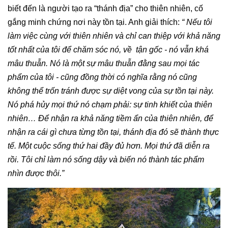
biết đến là người tạo ra “thánh địa” cho thiên nhiên, cố
gắng minh chứng nơi này tồn tại. Anh giải thích:
“ Nếu tôi
làm việc cùng với thiên nhiên và chỉ can thiệp với khả năng
tốt nhất của tôi để chăm sóc nó, về tận gốc - nó vẫn khá
mâu thuẫn. Nó là một sự mâu thuẫn đằng sau mọi tác
phẩm của tôi - cũng đồng thời có nghĩa rằng nó cũng
không thể trốn tránh được sự diệt vong của sự tồn tại này.
Nó phá hủy mọi thứ nó chạm phải: sự tinh khiết của thiên
nhiên… Để nhận ra khả năng tiềm ẩn của thiên nhiên, để
nhận ra cái gì chưa từng tồn tại, thánh địa đó sẽ thành thực
tế. Một cuộc sống thứ hai đầy đủ hơn. Mọi thứ đã diễn ra
rồi. Tôi chỉ làm nó sống dậy và biến nó thành tác phẩm
nhìn được thôi.”