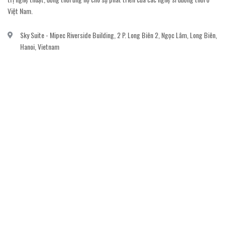
Việt Nam.
Sky Suite - Mipec Riverside Building, 2 P. Long Biên 2, Ngọc Lâm, Long Biên,
Hanoi, Vietnam
vanvi.gallery@gmail.com
0906060689
DỊCH VỤ KHÁCH HÀNG
Gửi email đăng ký để nhận thông báo mới nhất về khuyến mãi, sự kiện nổi bật dành
cho khách hàng.
GỬI NGAY