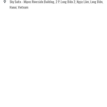
Sky Suite - Mipec Riverside Building, 2 P. Long Biên 2, Ngọc Lâm, Long Biên,
Hanoi, Vietnam
vanvi.gallery@gmail.com
0906060689
DỊCH VỤ KHÁCH HÀNG
Gửi email đăng ký để nhận thông báo mới nhất về khuyến mãi, sự kiện nổi bật dành
cho khách hàng.
GỬI NGAY
© Bản quyền thuộc về
Công ty cổ phần nghệ thuật The Muse
Cung cấp bởi
Sapo