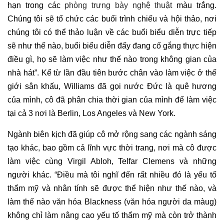
hạn trong các
phòng trưng bày nghệ thuật
màu trắng.
Chúng tôi sẽ tổ chức các buổi trình chiếu và hội thảo, nơi
chúng tôi có thể thảo luận về các buổi biểu diễn trực tiếp
sẽ như thế nào, buổi biểu diễn đấy đang cố gắng thực hiện
điều gì, họ sẽ làm việc như thế nào trong không gian của
nhà hát”. Kể từ lần đầu tiên bước chân vào làm việc ở thế
giới sân khấu, Williams đã gọi nước Đức là quê hương
của mình, cô đã phân chia thời gian của mình để làm việc
tại cả 3 nơi là Berlin, Los Angeles và New York.
Ngành biên kịch đã giúp cô mở rộng sang các ngành sáng
tạo khác, bao gồm cả lĩnh vực thời trang, nơi mà cô được
làm việc cùng Virgil Abloh, Telfar Clemens và những
người khác. “Điều mà tôi nghĩ đến rất nhiều đó là yếu tố
thẩm mỹ và nhân tính sẽ được thể hiện như thế nào, và
làm thế nào văn hóa Blackness (văn hóa người da màug)
không chỉ làm nâng cao yếu tố thẩm mỹ mà còn trở thành