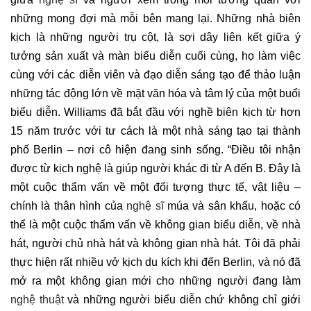
những mong đợi mà mỗi bên mang lại. Những nhà biên
kịch là những người trụ cột, là sợi dây liên kết giữa ý
tưởng sản xuất và màn biểu diễn cuối cùng, họ làm việc
cùng với các diễn viên và đạo diễn sáng tạo để thảo luận
những tác động lớn về mặt văn hóa và tâm lý của một buổi
biểu diễn. Williams đã bắt đầu với nghề biên kịch từ hơn
15 năm trước với tư cách là một nhà sáng tạo tại thành
phố Berlin – nơi cô hiện đang sinh sống. “Điều tôi nhận
được từ kịch nghệ là giúp người khác đi từ A đến B. Đây là
một cuộc thẩm vấn về một đối tượng thực tế, vật liệu –
chính là thân hình của
nghệ sĩ
múa và sân khấu, hoặc có
thể là một cuộc thẩm vấn về không gian biểu diễn, về nhà
hát, người chủ nhà hát và không gian nhà hát. Tôi đã phải
thực hiện rất nhiều vở kịch du kích khi đến Berlin, và nó đã
mở ra một không gian mới cho những người đang làm
nghệ thuật
và những người biểu diễn chứ không chỉ giới