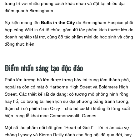
trang trí với nhiều phong cách khác nhau và đặt tại nhiều địa
điểm quanh Birmingham.
Sự kiện mang tên
Bulls in the City
do Birmingham Hospice phối
hợp cùng Wild in Art tổ chức, gồm 40 tác phẩm kích thước lớn do
doanh nghiệp tài trợ, cùng 88 tác phẩm mini do học sinh và cộng
đồng thực hiện.
Điểm nhấn sáng tạo độc đáo
Phần lớn tượng bò lớn được trưng bày tại trung tâm thành phố,
ngoài ra còn có mặt ở Harborne High Street và Boldmere High
Street. Các thiết kế rất đa dạng: có tượng mô phỏng hình rồng
hay hổ, có tượng tái hiện lịch sử địa phương bằng tranh tường,
thậm chí có phiên bản Ozzy – chú bò cơ khí khổng lồ từng xuất
hiện trong lễ khai mạc Commonwealth Games.
Một số tác phẩm nổi bật gồm “Heart of Gold” – lời tri ân của vợ
chồng Lynsey và Kieron Reilly dành cho ông nội đã qua đời, hay