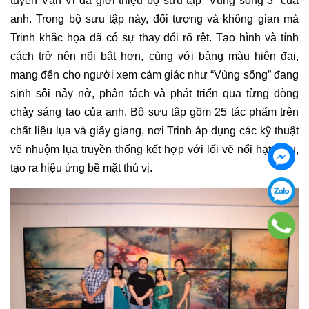
tuyển Vân Vi đã giới thiệu bộ sưu tập “Vùng sống 3” của
anh. Trong bộ sưu tập này, đối tượng và không gian mà
Trinh khắc họa đã có sự thay đổi rõ rệt. Tạo hình và tính
cách trở nên nổi bật hơn, cùng với bảng màu hiện đại,
mang đến cho người xem cảm giác như “Vùng sống” đang
sinh sôi nảy nở, phân tách và phát triển qua từng dòng
chảy sáng tạo của anh. Bộ sưu tập gồm 25 tác phẩm trên
chất liệu lụa và giấy giang, nơi Trinh áp dụng các kỹ thuật
vẽ nhuộm lụa truyền thống kết hợp với lối vẽ nổi hạt màu,
tạo ra hiệu ứng bề mặt thú vị.