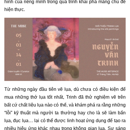
hình của riêng mình trong quá trình khai phá mảng chủ đề
hiện thực.
Từ những ngày đầu tiên vẽ lụa, dù chưa có điều kiện để
mua những thớ lụa tốt nhất, Trinh đã thử nghiệm vẽ trên
bất cứ chất liệu lụa nào có thể, và khám phá ra rằng những
“lỗi” kỹ thuật mà người ta thường hay cho là sẽ làm bẩn
lụa, đục lụa… lại có thể được linh hoạt ứng dụng để tạo ra
nhiều hiệu ứng khác nhau trong không gian lụa. Sự sáng