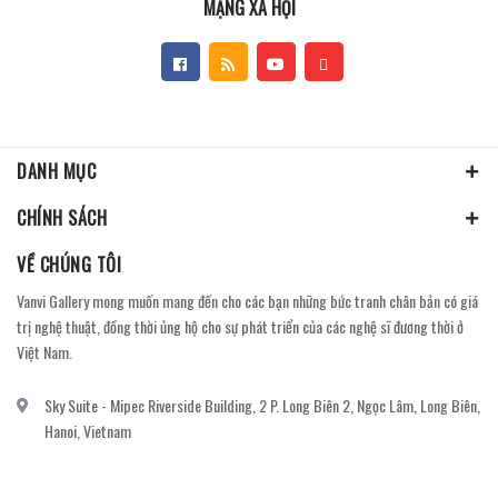
MẠNG XÃ HỘI
DANH MỤC
CHÍNH SÁCH
VỀ CHÚNG TÔI
Vanvi Gallery mong muốn mang đến cho các bạn những bức tranh chân bản có giá
trị nghệ thuật, đồng thời ủng hộ cho sự phát triển của các nghệ sĩ đương thời ở
Việt Nam.
Sky Suite - Mipec Riverside Building, 2 P. Long Biên 2, Ngọc Lâm, Long Biên,
Hanoi, Vietnam
vanvi.gallery@gmail.com