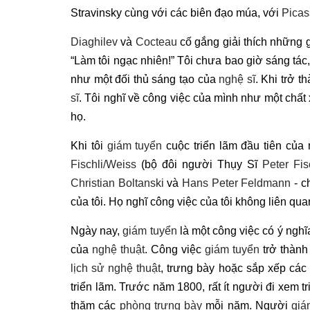
Stravinsky cùng với các biên đạo múa, với
Picas
Diaghilev
và
Cocteau
cố gắng giải thích những 
“Làm tôi ngạc nhiên!” Tôi chưa bao giờ sáng tá
như một đối thủ sáng tạo của
nghệ sĩ
. Khi trở 
sĩ
. Tôi nghĩ về công việc của mình như một chất 
họ.
Khi tôi
giám tuyển
cuộc triển lãm đầu tiên của 
Fischli/Weiss
(bộ đôi người Thụy Sĩ
Peter Fis
Christian Boltanski
và
Hans Peter Feldmann
- c
của tôi. Họ nghĩ công việc của tôi không liên qu
Ngày nay,
giám tuyển
là một công việc có ý nghĩa
của
nghệ thuật
. Công việc
giám tuyển
trở thành
lịch sử nghệ thuật
, trưng bày hoặc sắp xếp các
triển lãm. Trước năm 1800, rất ít người đi xem t
thăm các
phòng trưng bày
mỗi năm. Người
giá