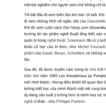
một trải nghiệm cho người xem chứ không chỉ l
Tôi bắt đầu đi xem triển lãm khi mới 10 tuổi. Khi
đi xem những hình vẽ ngắn, dài của
Giacometti
Khi tôi xem cuốn sách
Der Hang zum Gesamtku
hướng tới tác phẩm nghệ thuật tổng thể) vào n
quản lý trong
nghệ thuật
.
Szeemann
đã có ý tưở
khảo cổ học của tri thức, như
Michel Foucault
phẩm
của
Gaudi
,
Beuys
,
Schwitters
và những ng
lần.
Sau đó, tôi được truyền cảm hứng từ
nhà triết
triển lãm
năm 1985 Les Immatériaux tại Pompido
mới hình thành, nhưng điều khiến tôi quan tâm là
tưởng triết học của mình thành một mê cung tron
ấy đang sản xuất ý tưởng hơn là minh họa nó, n
nghệ sĩ
khác - như
Philippe Parreno
.