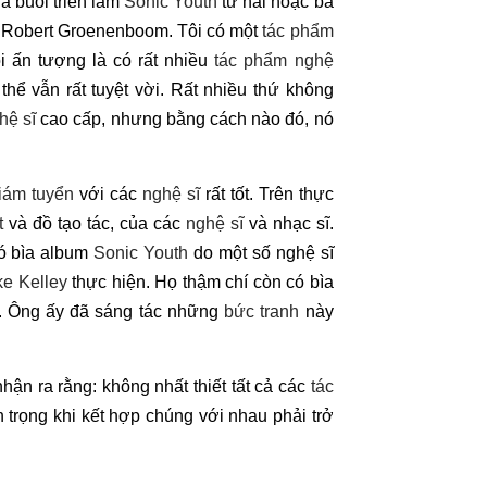
là buổi triển lãm
Sonic Youth
từ hai hoặc ba
Robert Groenenboom. Tôi có một
tác phẩm
i ấn tượng là có rất nhiều
tác phẩm nghệ
hể vẫn rất tuyệt vời. Rất nhiều thứ không
hệ sĩ
cao cấp, nhưng bằng cách nào đó, nó
iám tuyển
với các
nghệ sĩ
rất tốt. Trên thực
t
và đồ tạo tác, của các
nghệ sĩ
và nhạc sĩ.
có bìa album
Sonic Youth
do một số nghệ sĩ
ke Kelley
thực hiện. Họ thậm chí còn có bìa
. Ông ấy đã sáng tác những
bức tranh
này
nhận ra rằng: không nhất thiết tất cả các
tác
n trọng khi kết hợp chúng với nhau phải trở