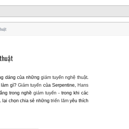
thuật
thuật
óng dáng của những
giám tuyển nghệ thuật
.
 làm gì?
Giám tuyển
của Serpentine,
Hans
 lắng trong nghề
giám tuyển
- trong khi các
. lại chọn chia sẻ những
triển lãm
yêu thích