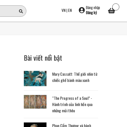
Đăng nhập
VN
|
EN
Đăng ký
Bài viết nổi bật
Mary Cassatt: Thế giới nhìn từ
chiếc ghế bành màu xanh
“The Progress of a Soul” -
Hành trình của linh hồn qua
những mũi thêu
Phan Cẩm Thượng và hành