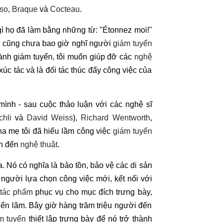
so
,
Braque
và
Cocteau
.
gì họ đã làm bằng những từ: "Étonnez moi!"
c, cũng chưa bao giờ nghĩ người
giám tuyển
thành giám tuyển, tôi muốn giúp đỡ các
nghệ
xúc tác và là đối tác thúc đẩy công việc của
mình - sau cuộc thảo luận với các nghệ sĩ
chli
và
David Weiss
),
Richard Wentworth
,
ha mẹ tôi đã hiểu lầm công việc
giám tuyển
an đến
nghệ thuật
.
. Nó có nghĩa là bảo tồn, bảo vệ các di sản
 người lựa chọn công việc mới, kết nối với
tác phẩm
phục vụ cho mục đích trưng bày,
riển lãm. Bây giờ hàng trăm triệu người đến
m tuyển
thiết lập trưng bày để nó trở thành