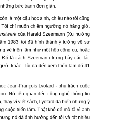
à những
bức tranh
đơn giản.
 còn là một cậu học sinh, chiều nào tôi cũng
. Tôi chỉ muốn chiêm ngưỡng nó hàng giờ.
nstwerk
của Harald Szeemann (Xu hướng
ăm 1983, tôi đã hình thành ý tưởng về sự
ng về triển lãm như một hộp công cụ, hoặc
. Đó là cách
Szeemann
trưng bày các
tác
ười khác. Tôi đã đến xem triển lãm đó 41
 học Jean-François Lyotard
- phụ trách cuộc
u. Nó liên quan đến công nghệ thông tin
, thay vì viết sách, Lyotard đã biến những ý
g cuộc triển lãm. Thật khó để mô tả vì anh
hưng nó đã ảnh hưởng đến tôi và rất nhiều