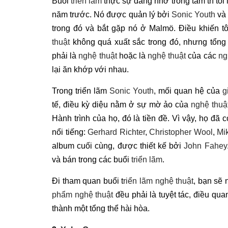
Buổi
triển lãm
thực sự đáng nhớ trong tâm trí tôi 
năm trước. Nó được quản lý bởi
Sonic Youth
và 
trong đó và bắt gặp nó ở Malmö. Điều khiến tô
thuật
không quá xuất sắc trong đó, nhưng tổng t
phải là
nghệ thuật
hoặc là
nghệ thuật
của các
ng
lại ăn khớp với nhau.
Trong triển lãm
Sonic Youth
, mối quan hệ của
g
tế, điều kỳ diệu nằm ở sự mờ ảo của
nghệ thuậ
Hành trình của họ, đó là tiền đề. Vì vậy, họ đã 
nổi tiếng:
Gerhard Richter
,
Christopher Wool
,
Mi
album cuối cùng, được thiết kế bởi
John Fahey
và bán trong các buổi
triển lãm
.
Đi tham quan buổi t
riển lãm nghệ thuật
, bạn sẽ 
phẩm nghệ thuật
đều phải là tuyệt tác, điều qua
thành một tổng thể hài hòa.