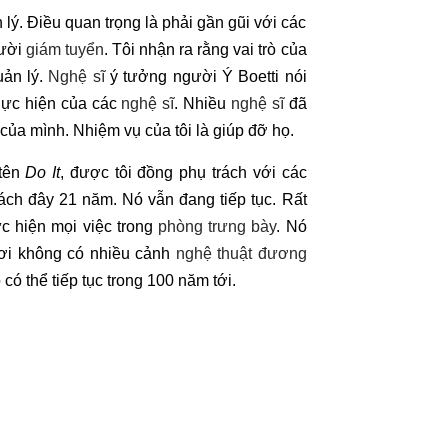
lý. Điều quan trọng là phải gần gũi với các
gười
giám tuyển
. Tôi nhận ra rằng vai trò của
uản lý.
Nghệ sĩ
ý tưởng người Ý Boetti nói
hực hiện của các
nghệ sĩ
. Nhiều
nghệ sĩ
đã
ủa mình. Nhiệm vụ của tôi là giúp đỡ họ.
 tên
Do It
, được tôi đồng phụ trách với các
ch đây 21 năm. Nó vẫn đang tiếp tục. Rất
c hiện mọi việc trong
phòng trưng bày
. Nó
ơi không có nhiều cảnh
nghệ thuật đương
có thể tiếp tục trong 100 năm tới.