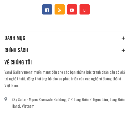
DANH MỤC
CHÍNH SÁCH
VỀ CHÚNG TÔI
Vanvi Gallery mong muốn mang đến cho các bạn những bức tranh chân bản có giá
trị nghệ thuật, đồng thời ủng hộ cho sự phát triển của các nghệ sĩ đương thời ở
Việt Nam.
Sky Suite - Mipec Riverside Building, 2 P. Long Biên 2, Ngọc Lâm, Long Biên,
Hanoi, Vietnam
vanvi.gallery@gmail.com
0906060689