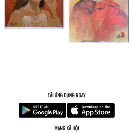
TẢI ỨNG DỤNG NGAY
MẠNG XÃ HỘI