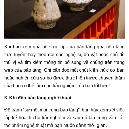
Khi bạn xem qua
bộ sưu tập
của bảo tàng qua
nền tảng
trực tuyến
, hãy theo dõi các
nghệ sĩ
, đồ vật hoặc chủ đề
thú vị và tìm kiếm thông tin bổ sung về chúng trên trang
web của bảo tàng. Chỉ cần đọc một chút kiến ​​thức cơ bản
hoặc nghiên cứu sơ bộ được thực hiện trước chuyến thăm
của bạn có thể làm cho trải nghiệm của bạn tốt hơn!
3. Khi đến bảo tàng nghệ thuật
Để tránh “sự mệt mỏi trong bảo tàng”, bạn hãy xem xét việc
lập kế hoạch cho trải nghiệm và sau đó tập trung vào các
tác phẩm nghệ thuật
mà bạn muốn dành thời gian.