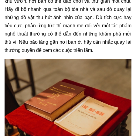
khu vườn, nơi bạn có thể dạo chơi và thư giãn một chút.
Hãy đi bộ nhanh qua toàn bộ tòa nhà và sau đó quay lại
những đồ vật thu hút ánh nhìn của bạn. Dù tích cực hay
tiêu cực, phản ứng tức thì mạnh mẽ đối với một
tác phẩm
nghệ thuật
thường có thể dẫn đến những khám phá mới
thú vị. Nếu bảo tàng gần nơi bạn ở, hãy cân nhắc quay lại
thường xuyên để xem các cuộc triển lãm.