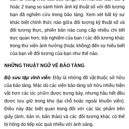
hoặc 2 trang so sánh hình ảnh kỹ thuật số với đối tượng
bạn đã nghiên cứu trong bảo tàng. Xem xét bất kỳ sự
khác biệt chính thức nào giữa đối tượng kỹ thuật số và
đối tượng thực, phiên bản nào cung cấp nhiều chi tiết
trực quan hơn, trải nghiệm của bạn / các đối tượng khác
trong thư viện ảnh hưởng (hoặc không) đến sự hiểu biết
của bạn về đối tượng của bạn như thế nào.
NHỮNG THUẬT NGỮ VỀ BẢO TÀNG
Bộ sưu tập vĩnh viễn
: Đây là những đồ vật thuộc sở hữu
của bảo tàng. Mặc dù các viện bảo tàng sở hữu nhiều hiện
vật hơn các
tác phẩm
được trưng bày, nhưng hầu hết đều
được lưu giữ trong kho (tại chỗ hoặc ngoài khuôn viên).
Điều này đặc biệt quan trọng đối với các tác phẩm trên
giấy (ảnh, bản in, bản thảo) và các đối tượng khác có thể
bị hỏng do tiếp xúc quá nhiều với ánh sáng.