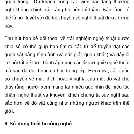
quan trọng." Du khách trong các viện bảo tàng thường
nghĩ không chính xác rằng họ nên thì thầm. Bảo tàng có
thể là nơi tuyệt vời để trò chuyện về
nghệ thuật
được trưng
bày.
Thu hút bạn bè đối thoại về trải nghiệm
nghệ thuật
được
chia sẻ có thể giúp bạn tìm ra các từ để truyền đạt các
quan sát bằng hình ảnh (và các giác quan khác) và đây là
cơ hội tốt để thực hành áp dụng các từ vựng về
nghệ thuật
mà bạn đã đọc hoặc đã học trong lớp. Hơn nữa, các cuộc
trò chuyện về mục đích hoặc ý nghĩa của một đồ vật cho
thấy rằng người xem mang lại nhiều góc nhìn để hiểu
tác
phẩm nghệ thuật
và khuyến khích chúng ta suy nghĩ sâu
sắc hơn về đồ vật cũng như những người khác trên thế
giới.
6. Sử dụng thiết bị công nghệ