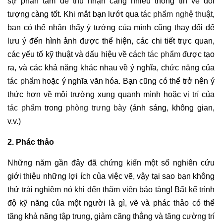
sự phân tâm để thu nhận càng nhiều thông tin về đối
tượng càng tốt. Khi mắt bạn lướt qua
tác phẩm nghệ thuật
,
bạn có thể nhận thấy ý tưởng của mình cũng thay đổi để
lưu ý đến hình ảnh được thể hiện, các chi tiết trực quan,
các yếu tố kỹ thuật và dấu hiệu về cách
tác phẩm
được tạo
ra, và các khả năng khác nhau về ý nghĩa, chức năng của
tác phẩm
hoặc ý nghĩa văn hóa. Bạn cũng có thể trở nên ý
thức hơn về môi trường xung quanh mình hoặc vị trí của
tác phẩm
trong
phòng trưng bày
(ánh sáng, không gian,
v.v.)
2. Phác thảo
Những năm gần đây đã chứng kiến một số nghiên cứu
giới thiệu những lợi ích của việc vẽ, vậy tại sao bạn không
thử trải nghiệm nó khi đến thăm viện bảo tàng! Bất kể trình
độ kỹ năng của một người là gì, vẽ và phác thảo có thể
tăng khả năng tập trung, giảm căng thẳng và tăng cường trí