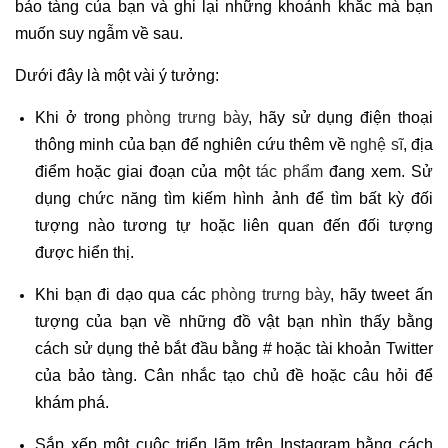
bảo tàng của bạn và ghi lại những khoảnh khắc mà bạn
muốn suy ngẫm về sau.
Dưới đây là một vài ý tưởng:
Khi ở trong
phòng trưng bày
, hãy sử dụng điện thoại
thông minh của bạn để nghiên cứu thêm về
nghệ sĩ
, địa
điểm hoặc giai đoạn của một
tác phẩm
đang xem. Sử
dụng chức năng tìm kiếm hình ảnh để tìm bất kỳ đối
tượng nào tương tự hoặc liên quan đến đối tượng
được hiển thị.
Khi bạn đi dạo qua các
phòng trưng bày
, hãy tweet ấn
tượng của bạn về những đồ vật bạn nhìn thấy bằng
cách sử dụng thẻ bắt đầu bằng # hoặc tài khoản Twitter
của bảo tàng. Cân nhắc tạo chủ đề hoặc câu hỏi để
khám phá.
Sắp xếp một cuộc triển lãm trên Instagram bằng cách