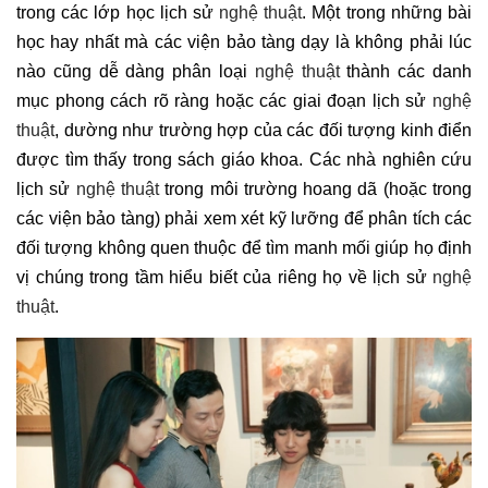
trong các lớp học lịch sử
nghệ thuật
. Một trong những bài
học hay nhất mà các viện bảo tàng dạy là không phải lúc
nào cũng dễ dàng phân loại
nghệ thuật
thành các danh
mục phong cách rõ ràng hoặc các giai đoạn lịch sử
nghệ
thuật
, dường như trường hợp của các đối tượng kinh điển
được tìm thấy trong sách giáo khoa. Các nhà nghiên cứu
lịch sử
nghệ thuật
trong môi trường hoang dã (hoặc trong
các viện bảo tàng) phải xem xét kỹ lưỡng để phân tích các
đối tượng không quen thuộc để tìm manh mối giúp họ định
vị chúng trong tầm hiểu biết của riêng họ về lịch sử
nghệ
thuật
.