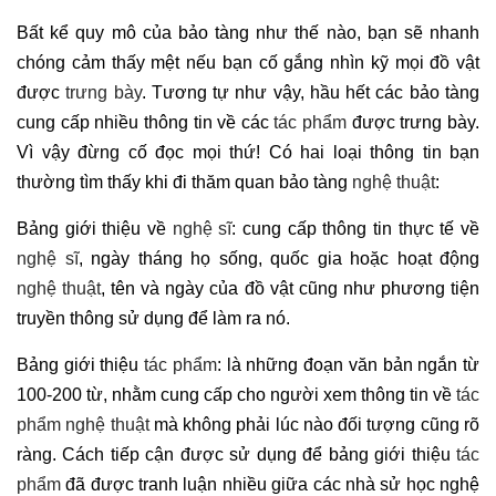
Bất kể quy mô của bảo tàng như thế nào, bạn sẽ nhanh
chóng cảm thấy mệt nếu bạn cố gắng nhìn kỹ mọi đồ vật
được
trưng bày
. Tương tự như vậy, hầu hết các bảo tàng
cung cấp nhiều thông tin về các
tác phẩm
được trưng bày.
Vì vậy đừng cố đọc mọi thứ! Có hai loại thông tin bạn
thường tìm thấy khi đi thăm quan bảo tàng
nghệ thuật
:
Bảng giới thiệu về
nghệ sĩ
: cung cấp thông tin thực tế về
nghệ sĩ
, ngày tháng họ sống, quốc gia hoặc hoạt động
nghệ thuật
, tên và ngày của đồ vật cũng như phương tiện
truyền thông sử dụng để làm ra nó.
Bảng giới thiệu
tác phẩm
: là những đoạn văn bản ngắn từ
100-200 từ, nhằm cung cấp cho người xem thông tin về
tác
phẩm nghệ thuật
mà không phải lúc nào đối tượng cũng rõ
ràng. Cách tiếp cận được sử dụng để bảng giới thiệu
tác
phẩm
đã được tranh luận nhiều giữa các nhà sử học nghệ