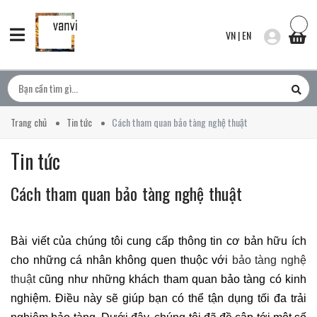
VN
|
EN
Trang chủ
Tin tức
Cách tham quan bảo tàng nghệ thuật
Tin tức
Cách tham quan bảo tàng nghệ thuật
Bài viết của chúng tôi cung cấp thông tin cơ bản hữu ích
cho những cá nhân không quen thuộc với
bảo tàng nghệ
thuật
cũng như những khách tham quan bảo tàng có kinh
nghiệm. Điều này sẽ giúp bạn có thể tận dụng tối đa trải