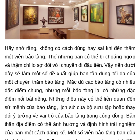
Hãy nhớ rằng, không có cách đúng hay sai khi đến thăm
một viện bảo tàng. Thế nhưng bạn có thể bị choáng ngợp
và thậm chí lo sợ đối với chuyến đi đầu tiên. Vậy nên dưới
đây sẽ làm một số đề xuất giúp bạn tận dụng tối đa của
một chuyến thăm bảo tàng. Mặc dù các bảo tàng có nhiều
đặc điểm chung, nhưng mỗi bảo tàng lại có những đặc
điểm nổi bật riêng. Những điều này có thể liên quan đến
sứ mệnh của bảo tàng, lịch sử của
bộ sưu tập
hoặc thay
đổi ý tưởng về vai trò của bảo tàng trong cộng đồng. Bản
thân địa điểm có thể ảnh hưởng và định hình trải nghiệm
của bạn một cách đáng kể. Một số viện bảo tàng ban đầu