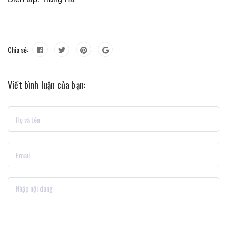
Chia sẻ:
Viết bình luận của bạn: