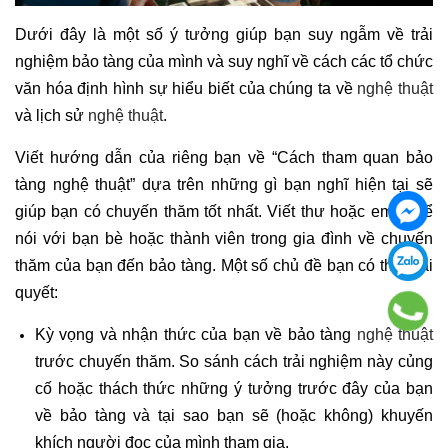
Dưới đây là một số ý tưởng giúp bạn suy ngẫm về trải
nghiệm bảo tàng của mình và suy nghĩ về cách các tổ chức
văn hóa định hình sự hiểu biết của chúng ta về
nghệ thuật
và lịch sử
nghệ thuật
.
Viết hướng dẫn của riêng bạn về “Cách tham quan bảo
tàng nghệ thuật” dựa trên những gì bạn nghĩ hiện tại sẽ
giúp bạn có chuyến thăm tốt nhất. Viết thư hoặc email để
nói với bạn bè hoặc thành viên trong gia đình về chuyến
thăm của bạn đến bảo tàng. Một số chủ đề bạn có thể giải
quyết:
Kỳ vọng và nhận thức của bạn về bảo tàng
nghệ thuật
trước chuyến thăm. So sánh cách trải nghiệm này củng
cố hoặc thách thức những ý tưởng trước đây của bạn
về bảo tàng và tại sao bạn sẽ (hoặc không) khuyến
khích người đọc của mình tham gia.