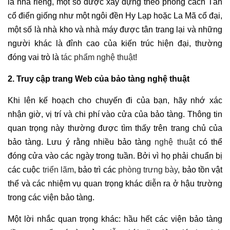
là nhà riêng, một số được xây dựng theo phong cách Tân
cổ điển giống như một ngôi đền Hy Lạp hoặc La Mã cổ đại,
một số là nhà kho và nhà máy được tân trang lại và những
người khác là đỉnh cao của kiến ​​trúc hiện đại, thường
đóng vai trò là
tác phẩm nghệ thuật
!
2. Truy cập trang Web của bảo tàng nghệ thuật
Khi lên kế hoạch cho chuyến đi của bạn, hãy nhớ xác
nhận giờ, vị trí và chi phí vào cửa của bảo tàng. Thông tin
quan trọng này thường được tìm thấy trên trang chủ của
bảo tàng. Lưu ý rằng nhiều bảo tàng
nghệ thuật
có thể
đóng cửa vào các ngày trong tuần. Bởi vì họ phải chuẩn bị
các cuộc
triển lãm
, bảo trì các
phòng trưng bày
, bảo tồn vật
thể và các nhiệm vụ quan trọng khác diễn ra ở hậu trường
trong các viện bảo tàng.
Một lời nhắc quan trọng khác: hầu hết các viện bảo tàng