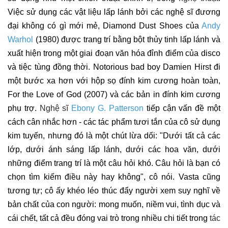
Việc sử dụng các vật liệu lấp lánh bởi các nghệ sĩ đương
đại không có gì mới mẻ, Diamond Dust Shoes của
Andy
Warhol
(1980) được trang trí bằng bột thủy tinh lấp lánh và
xuất hiện trong một giai đoạn văn hóa đỉnh điểm của disco
và tiệc tùng đồng thời. Notorious bad boy Damien Hirst đi
một bước xa hơn với hộp sọ đính kim cương hoàn toàn,
For the Love of God (2007) và các bản in đính kim cương
phụ trợ.
Nghệ sĩ
Ebony G. Patterson
tiếp cận vấn đề một
cách cân nhắc hơn - các tác phẩm tươi tắn của cô sử dụng
kim tuyến, nhưng đó là một chút lừa dối: "Dưới tất cả các
lớp, dưới ánh sáng lấp lánh, dưới các hoa văn, dưới
những điểm trang trí là một câu hỏi khó. Câu hỏi là bạn có
chọn tìm kiếm điều này hay không", cô nói. Vasta cũng
tương tự; cô ấy khéo léo thúc đẩy người xem suy nghĩ về
bản chất của con người: mong muốn, niềm vui, tình dục và
cái chết, tất cả đều đóng vai trò trong nhiều chi tiết trong
tác