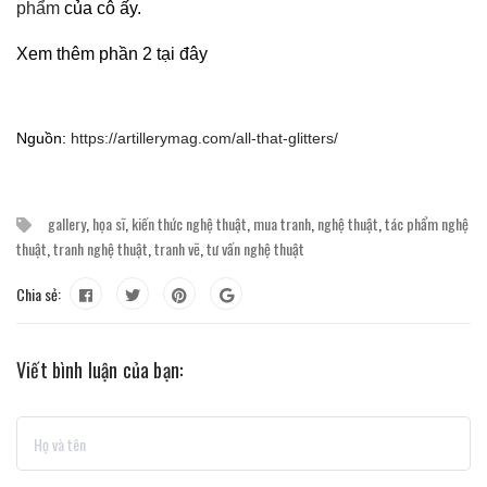
phẩm
của cô ấy.
Xem thêm phần 2 tại đây
Nguồn:
https://artillerymag.com/all-that-glitters/
gallery
,
họa sĩ
,
kiến thức nghệ thuật
,
mua tranh
,
nghệ thuật
,
tác phẩm nghệ
thuật
,
tranh nghệ thuật
,
tranh vẽ
,
tư vấn nghệ thuật
Chia sẻ:
Viết bình luận của bạn: