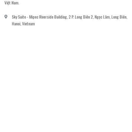
Việt Nam.
Sky Suite - Mipec Riverside Building, 2 P. Long Biên 2, Ngọc Lâm, Long Biên,
Hanoi, Vietnam
vanvi.gallery@gmail.com
0906060689
DỊCH VỤ KHÁCH HÀNG
Gửi email đăng ký để nhận thông báo mới nhất về khuyến mãi, sự kiện nổi bật dành
cho khách hàng.
GỬI NGAY