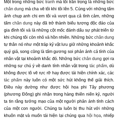
Một trong những bức
tranh
mà tôi trân trọng là những bức
chân dung
mà cha vẽ tôi khi tôi lên 5. Cùng với những tấm
ảnh chụp anh chị em tôi và vượt qua cả tình cảm, những
tấm
chân dung
này đã trở thành biểu tượng độc đáo của
gia đình tôi và là những cột mốc đánh dấu sự phát triển từ
khi chúng tôi còn nhỏ và hồn nhiên. Những bức
chân dung
tự thân nó như một tráp kỷ vật lưu giữ những khoảnh khắc
quý giá, song cũng là tấm gương soi phản ánh cá tính của
nhân vật tại khoảnh khắc đó. Những bức
chân dung
gợi ra
những sự chú ý về danh tính nhân vật trong
tác phẩm
, dù
không được tô vẽ rực rỡ hay được tái hiện chính xác, các
tác phẩm
này luôn có một sức hút không thể giải thích.
Điều này dường như được hội họa phi Tây phương
(phương Đông) ghi nhận trong hàng thiên niên kỷ, người
ta tin rằng tướng mạo của một người phản ánh tính cách
của một con người. Chúng ta luôn bị thu hút với những
khuôn mặt và muốn tái hiện lại chúng qua
hội họa
, nhiếp